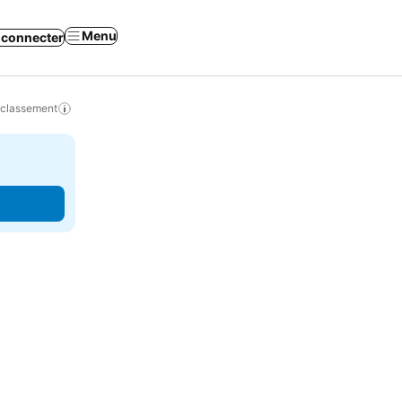
Menu
 connecter
 classement