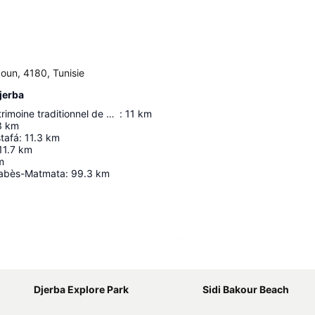
oun, 4180, Tunisie
jerba
Museée du patrimoine traditionnel de Djerba
:
11
km
3
km
tafá
:
11.3
km
11.7
km
m
Gabès-Matmata
:
99.3
km
Agrandir la carte
Djerba Explore Park
Sidi Bakour Beach