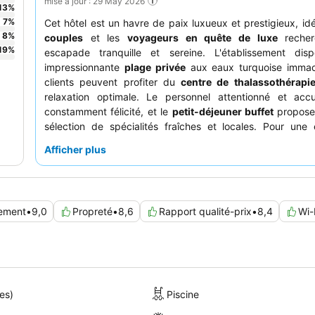
mise à jour : 29 May 2026
13
%
7
%
Cet hôtel est un havre de paix luxueux et prestigieux, idé
8
%
couples
et les
voyageurs en quête de luxe
recher
19
%
escapade tranquille et sereine. L'établissement dis
impressionnante
plage privée
aux eaux turquoise immac
clients peuvent profiter du
centre de thalassothérapi
relaxation optimale. Le personnel attentionné et accue
constamment félicité, et le
petit-déjeuner buffet
propose
sélection de spécialités fraîches et locales. Pour une
vraiment exceptionnelle, pensez à réserver une
suite avec
Afficher plus
jardin et la mer
.
ement
•
9,0
Propreté
•
8,6
Rapport qualité-prix
•
8,4
Wi-
es)
Piscine