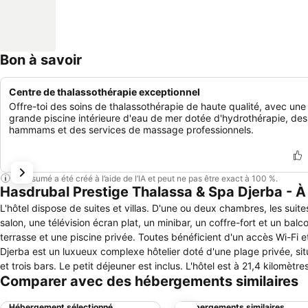
Bon à savoir
Centre de thalassothérapie exceptionnel
Offre-toi des soins de thalassothérapie de haute qualité, avec une
grande piscine intérieure d'eau de mer dotée d'hydrothérapie, des
hammams et des services de massage professionnels.
Ce résumé a été créé à l’aide de l’IA et peut ne pas être exact à 100 %.
Hasdrubal Prestige Thalassa & Spa Djerba - À
L'hôtel dispose de suites et villas. D'une ou deux chambres, les su
salon, une télévision écran plat, un minibar, un coffre-fort et un ba
terrasse et une piscine privée. Toutes bénéficient d'un accès Wi-Fi et
Djerba est un luxueux complexe hôtelier doté d'une plage privée, si
et trois bars. Le petit déjeuner est inclus. L'hôtel est à 21,4 kilomèt
Comparer avec des hébergements similaires
plage, d'un jardin avec trois piscines extérieures dont une d'eau d
deux bains à remous, un spa avec cabines de massage et d'hydrom
Hébergement sélectionné
Hébergements similaires