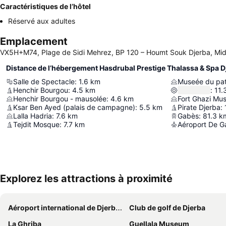
Caractéristiques de l’hôtel
Réservé aux adultes
Emplacement
VX5H+M74, Plage de Sidi Mehrez, BP 120 – Houmt Souk Djerba, Mid
Distance de l’hébergement Hasdrubal Prestige Thalassa & Spa D
Salle de Spectacle
:
1.6
km
Henchir Bourgou
:
4.5
km
:
11.
Henchir Bourgou - mausolée
:
4.6
km
Fort Ghazi Mus
Ksar Ben Ayed (palais de campagne)
:
5.5
km
Pirate Djerba
:
Lalla Hadria
:
7.6
km
Gabès
:
81.3
k
Tejdit Mosque
:
7.7
km
Aéroport De 
Explorez les attractions à proximité
Aéroport international de Djerba-Zarzis
Club de golf de Djerba
La Ghriba
Guellala Museum