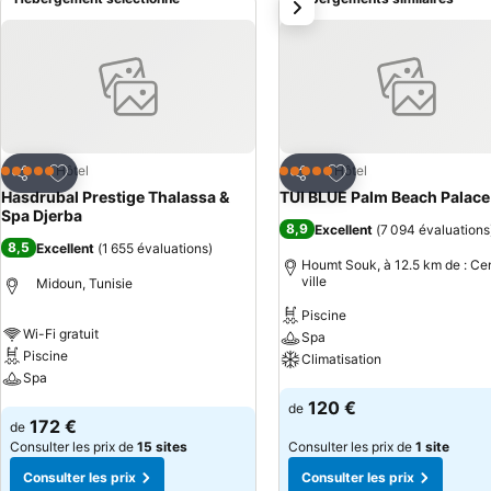
suivant
une salle de fitness et un parking gratuit.
Ajouter à mes favoris
Ajouter à mes favor
Hôtel
Hôtel
5 Étoiles
5 Étoiles
Partager
Partager
Hasdrubal Prestige Thalassa &
TUI BLUE Palm Beach Palace
Spa Djerba
8,9
Excellent
(
7 094 évaluations
8,5
Excellent
(
1 655 évaluations
)
Houmt Souk, à 12.5 km de : Ce
ville
Midoun, Tunisie
Piscine
Wi-Fi gratuit
Spa
Piscine
Climatisation
Spa
Consulter les prix
120 €
de
Consulter les prix
172 €
de
Consulter les prix de
15 sites
Consulter les prix de
1 site
Consulter les prix
Consulter les prix