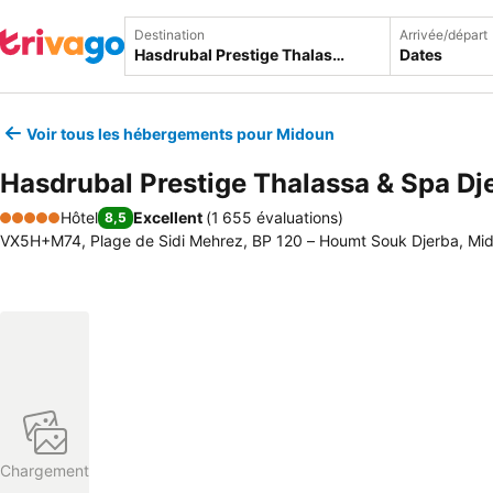
Destination
Arrivée/départ
Dates
Voir tous les hébergements pour Midoun
Hasdrubal Prestige Thalassa & Spa Dj
Hôtel
Excellent
(
1 655 évaluations
)
8,5
5 Étoiles
VX5H+M74, Plage de Sidi Mehrez, BP 120 – Houmt Souk Djerba, Mid
Chargement