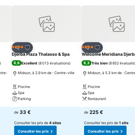
is
Ajouter à mes favoris
Ajouter à mes fav
Hôtel
Hôtel
4 Étoiles
4 Étoiles
Partager
Partager
Djerba Plaza Thalasso & Spa
Welcome Meridiana Djerb
8,6
8,3
)
Excellent
(
8 013 évaluations
)
Très bien
(
8 852 évaluati
ntre-
Midoun, à 2.9 km de : Centre-ville
Midoun, à 5.3 km de : Centre
Piscine
Piscine
Spa
Spa
Parking
Restaurant
Consulter les prix
Consulter les prix
33 €
225 €
de
de
Consulter les prix de
4 sites
Consulter les prix de
1 site
Consulter les prix
Consulter les prix