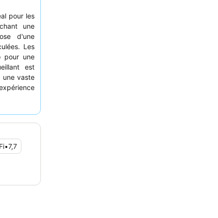
al pour les
chant une
pose d'une
ulées. Les
e
pour une
illant est
 une vaste
 expérience
 vue sur le
Fi
•
7,7