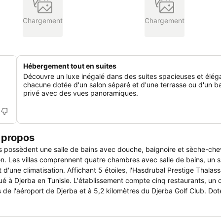
Chargement
Chargement
Hébergement tout en suites
Découvre un luxe inégalé dans des suites spacieuses et élég
chacune dotée d'un salon séparé et d'une terrasse ou d'un b
privé avec des vues panoramiques.
 propos
ites possèdent une salle de bains avec douche, baignoire et sèche-ch
lcon. Les villas comprennent quatre chambres avec salle de bains, un s
 d'une climatisation. Affichant 5 étoiles, l'Hasdrubal Prestige Thalas
tué à Djerba en Tunisie. L'établissement compte cinq restaurants, un
res de l'aéroport de Djerba et à 5,2 kilomètres du Djerba Golf Club. Do
e mer, l'Hasdrubal Prestige Thalassa & Spa Djerba comprend une pisci
assage, un centre de soins, un espace beauté, deux hammams, deu