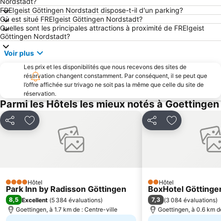
Nordstadt?
FREIgeist Göttingen Nordstadt dispose-t-il d'un parking?
Où est situé FREIgeist Göttingen Nordstadt?
Quelles sont les principales attractions à proximité de FREIgeist
Göttingen Nordstadt?
Voir plus
Les prix et les disponibilités que nous recevons des sites de
réservation changent constamment. Par conséquent, il se peut que
l’offre affichée sur trivago ne soit pas la même que celle du site de
réservation.
Parmi les Hôtels les mieux notés à Goettingen
Partager
Ajouter à mes favoris
Partager
Ajouter à mes
Hôtel
Hôtel
4 Étoiles
2 Étoiles
Park Inn by Radisson Göttingen
BoxHotel Göttinge
8,5
7,3
Excellent
(
5 384 évaluations
)
(
3 084 évaluations
)
Goettingen, à 1.7 km de : Centre-ville
Goettingen, à 0.6 km de