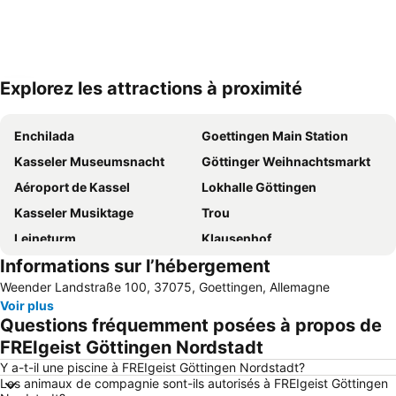
Explorez les attractions à proximité
Agrandir la carte
Enchilada
Goettingen Main Station
Kasseler Museumsnacht
Göttinger Weihnachtsmarkt
Aéroport de Kassel
Lokhalle Göttingen
Kasseler Musiktage
Trou
Leineturm
Klausenhof
Informations sur l’hébergement
BIKE EXPO KASSEL
Festival en plein air
Weender Landstraße 100, 37075, Goettingen, Allemagne
Orangerie
Thermes de Kurhessen
Voir plus
Club de Golf Kassel-Wilhelmshöhe
Questions fréquemment posées à propos de
FREIgeist Göttingen Nordstadt
Y a-t-il une piscine à FREIgeist Göttingen Nordstadt?
Les animaux de compagnie sont-ils autorisés à FREIgeist Göttingen