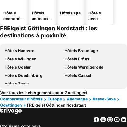
Hôtels
Hôtels
Hôtels spa
Hôtels
économiq
animaux
avec
ues
acceptés
parking
FREIgeist Göttingen Nordstadt : les
destinations à proximité
Hôtels Hanovre
Hôtels Braunlage
Hôtels Willingen
Hôtels Erfurt
Hôtels Goslar
Hôtels Wernigerode
Hôtels Quedlinburg
Hôtels Cassel
Hôtels Thale
Voir tous les hébergements pour Goettingen
Comparateur d'hôtels
Europe
Allemagne
Basse-Saxe
Goettingen
FREIgeist Göttingen Nordstadt
Facebook
Twitter
Insta
Yo
Choisissez votre pays