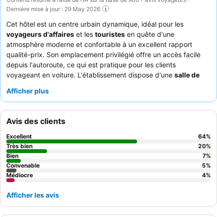
Dernière mise à jour : 29 May 2026
Cet hôtel est un centre urbain dynamique, idéal pour les
voyageurs d'affaires
et les
touristes
en quête d'une
atmosphère moderne et confortable à un excellent rapport
qualité-prix. Son emplacement privilégié offre un accès facile
depuis l'autoroute, ce qui est pratique pour les clients
voyageant en voiture. L'établissement dispose d'une
salle de
sport
bien équipée avec un espace dédié au yoga et au Pilates,
Afficher plus
répondant aux besoins de bien-être des clients. Le personnel
est constamment félicité pour son amabilité et son
professionnalisme exceptionnels, complétant le délicieux et
Avis des clients
varié petit-déjeuner buffet. Pour une expérience plus calme, les
clients devraient demander une chambre donnant sur le jardin.
Excellent
64
%
Très bien
20
%
Bien
7
%
Convenable
5
%
Médiocre
4
%
Afficher les avis