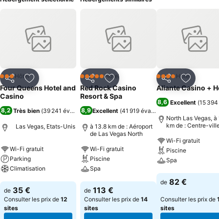
Hôtel
Hôtel
Hôtel
3 Étoiles
5 Étoiles
4 Étoiles
Partager
Ajouter à mes favoris
Partager
Ajouter à mes favoris
Partager
Ajouter à
Four Queens Hotel and
Red Rock Casino
Aliante Casino + H
Casino
Resort & Spa
8,6
Excellent
(
15 394
8,2
8,9
Très bien
(
39 241 évaluations
Excellent
)
(
41 919 évaluations
)
North Las Vegas, à
km de : Centre-vill
Las Vegas, Etats-Unis
à 13.8 km de : Aéroport
de Las Vegas North
Wi-Fi gratuit
Wi-Fi gratuit
Wi-Fi gratuit
Piscine
Parking
Piscine
Spa
Climatisation
Spa
Consulter les pri
82 €
de
Consulter les prix
Consulter les prix
35 €
113 €
de
de
Consulter les prix de
12
Consulter les prix de
14
Consulter les prix de
sites
sites
sites