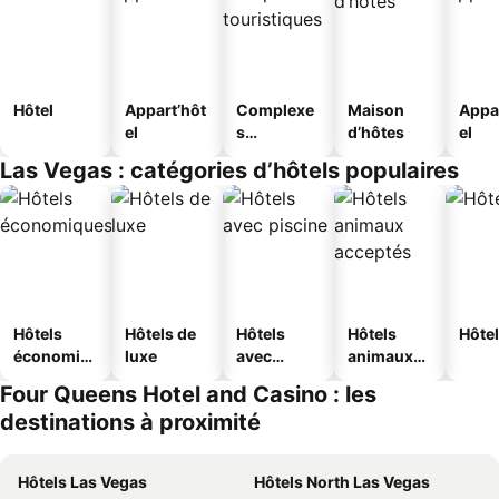
Hôtel
Appart’hôt
Complexe
Maison
Appa
el
s
d’hôtes
el
touristique
Las Vegas : catégories d’hôtels populaires
s
Hôtels
Hôtels de
Hôtels
Hôtels
Hôtel
économiq
luxe
avec
animaux
ues
piscine
acceptés
Four Queens Hotel and Casino : les
destinations à proximité
Hôtels Las Vegas
Hôtels North Las Vegas