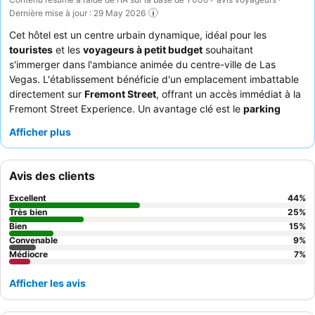
Dernière mise à jour : 29 May 2026
Cet hôtel est un centre urbain dynamique, idéal pour les
touristes
et les
voyageurs à petit budget
souhaitant
s'immerger dans l'ambiance animée du centre-ville de Las
Vegas. L'établissement bénéficie d'un emplacement imbattable
directement sur
Fremont Street
, offrant un accès immédiat à la
Fremont Street Experience. Un avantage clé est le
parking
gratuit
et pratique, un atout considérable dans ce quartier
Afficher plus
animé. Les clients louent constamment le
personnel
professionnel et aimable
ainsi que le menu délicieux et varié du
Magnolia's Restaurant
, en particulier le petit-déjeuner et la
Avis des clients
côte de bœuf. Pour un séjour plus calme, les clients devraient
demander une chambre dans la
tour sud
ou une chambre ne
Excellent
44
%
donnant pas sur Fremont Street.
Très bien
25
%
Bien
15
%
Convenable
9
%
Médiocre
7
%
Afficher les avis