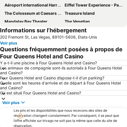
Aéroport international Harry Reid
Eiffel Tower Experience - Paris Las Vegas
The Colosseum at Caesars Palace
Treasure Island
Mandalay Bay Theater
The Venetian
Informations sur l’hébergement
Fremont Street Experience
Bellagio Conservatory and Botanical Garden
202 Fremont St, Las Vegas, 89101-5606, Etats-Unis
SWISS WATCH BY JCK
Centre des Congrès de Las Vegas
Voir plus
Flamingo Showroom
Rio Las Vegas
Questions fréquemment posées à propos de
Quartier Downtown
Eiffel Tower
Four Queens Hotel and Casino
Tour Stratosphère
The Toller Coaster - New York New York
Y a-t-il une piscine à Four Queens Hotel and Casino?
Les animaux de compagnie sont-ils autorisés à Four Queens Hotel
Buca di Beppo - Excalibur
Sahara Paradise Plaza
and Casino?
Four Queens Hotel and Casino dispose-t-il d'un parking?
Aéroport de Las Vegas North
The D Las Vegas
Quelle sont les heures d'arrivée et de départ à Four Queens Hotel
Via Bellagio
Wynn Esplanade shops
and Casino?
Où est situé Four Queens Hotel and Casino?
NIGHTCLUB & BAR - BEVERAGE AND FOOD SHOW
Aire Nationale de Conservation de Red Rock Canyon
Voir plus
Barrage Hoover
Musée de la Découverte pour enfants
Les prix et les disponibilités que nous recevons des sites de
The Fashion Show Mall
The Grand Canal Shoppes
réservation changent constamment. Par conséquent, il se peut que
Harrah's Showroom
INTERNATIONAL CES
l’offre affichée sur trivago ne soit pas la même que celle du site de
réservation.