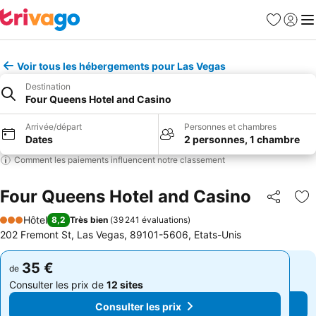
Favoris
Se con
Me
Voir tous les hébergements pour Las Vegas
Destination
Four Queens Hotel and Casino
Arrivée/départ
Personnes et chambres
Dates
2 personnes, 1 chambre
Comment les paiements influencent notre classement
Four Queens Hotel and Casino
Partager
Aj
Hôtel
8,2
Très bien
(
39 241 évaluations
)
3 Étoiles
202 Fremont St, Las Vegas, 89101-5606, Etats-Unis
35 €
35 €
de
de
Consulter les prix de
12 sites
Consulter les prix de
12 sites
Consulter les prix
Consulter les prix