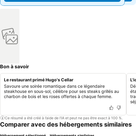
Bon à savoir
Le restaurant primé Hugo's Cellar
L'
Savoure une soirée romantique dans ce légendaire
Dé
steakhouse en sous-sol, célèbre pour ses steaks grillés au
ét
charbon de bois et les roses offertes à chaque femme.
tra
séj
Ce résumé a été créé à l’aide de l’IA et peut ne pas être exact à 100 %.
Comparer avec des hébergements similaires
Hébergement sélectionné
Hébergements similaires