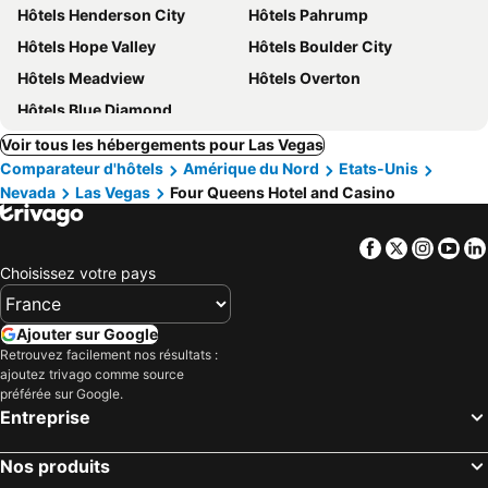
Hôtels Henderson City
Hôtels Pahrump
Hôtels Hope Valley
Hôtels Boulder City
Hôtels Meadview
Hôtels Overton
Hôtels Blue Diamond
Voir tous les hébergements pour Las Vegas
Comparateur d'hôtels
Amérique du Nord
Etats-Unis
Nevada
Las Vegas
Four Queens Hotel and Casino
Facebook
Twitter
Insta
Yo
Choisissez votre pays
Ajouter sur Google
Retrouvez facilement nos résultats :
ajoutez trivago comme source
préférée sur Google.
Entreprise
Nos produits