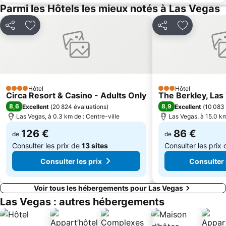
Paradise
Montecito Marketplace I & II
Parmi les Hôtels les mieux notés à Las Vegas
Golden Gate Casino
Stratosphere Theater
Partager
Ajouter à mes favoris
Partager
Ajouter à m
West Wind Las Vegas 5 Drive-In
AAPEX
SHOT SHOW
Vegas Valley Plaza
Hard Rock Café Las Vegas Strip
Inn Zone Flamingo
Century Orleans 18 Movie Theater at Orleans Casino
Town Square
Hôtel
Hôtel
Summerlin
Aliante
4 Étoiles
3 Étoiles
Circa Resort & Casino - Adults Only
The Berkley, Las
South Point Showroom
8,6
8,9
Excellent
(
20 824 évaluations
)
Excellent
(
10 083 
Las Vegas, à 0.3 km de : Centre-ville
Las Vegas, à 15.0 km
126 €
86 €
de
de
Consulter les prix de
13 sites
Consulter les prix
Consulter les prix
Consulter 
Voir tous les hébergements pour Las Vegas
Las Vegas : autres hébergements