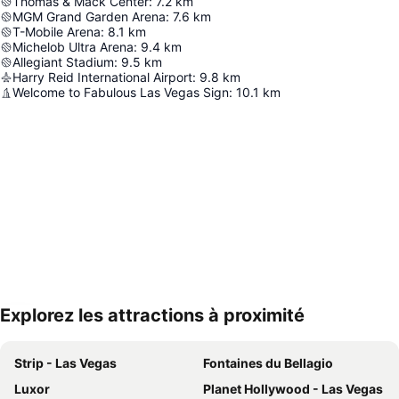
Thomas & Mack Center
:
7.2
km
MGM Grand Garden Arena
:
7.6
km
T-Mobile Arena
:
8.1
km
Michelob Ultra Arena
:
9.4
km
Allegiant Stadium
:
9.5
km
Harry Reid International Airport
:
9.8
km
Welcome to Fabulous Las Vegas Sign
:
10.1
km
Explorez les attractions à proximité
Agrandir la carte
Strip - Las Vegas
Fontaines du Bellagio
Luxor
Planet Hollywood - Las Vegas