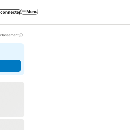
Menu
 connecter
 classement