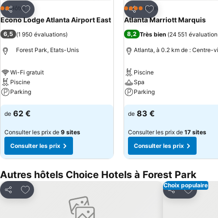
Ajouter à mes favoris
Ajouter à mes favor
Hôtel
Hôtel
2 Étoiles
4 Étoiles
Partager
Partager
Econo Lodge Atlanta Airport East
Atlanta Marriott Marquis
6,5
8,2
(
1 950 évaluations
)
Très bien
(
24 551 évaluation
Forest Park, Etats-Unis
Atlanta, à 0.2 km de : Centre-vi
Wi-Fi gratuit
Piscine
Piscine
Spa
Parking
Parking
Consulter les prix
Consulter les prix
62 €
83 €
de
de
Consulter les prix de
9 sites
Consulter les prix de
17 sites
Consulter les prix
Consulter les prix
Autres hôtels Choice Hotels à Forest Park
Choix populaire
Ajouter à mes favoris
Ajouter à
Partager
Partager