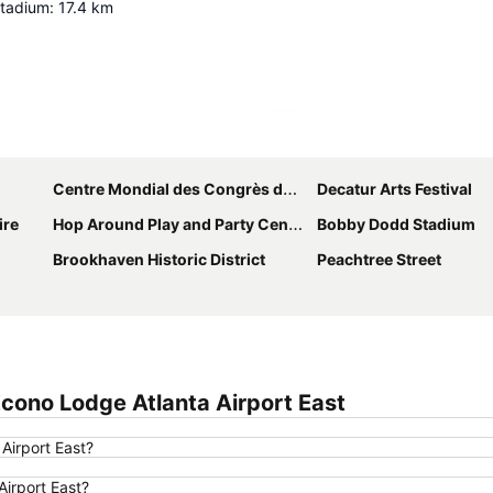
tadium
:
17.4
km
Agrandir la carte
Centre Mondial des Congrès de Géorgie
Decatur Arts Festival
ire
Hop Around Play and Party Center
Bobby Dodd Stadium
Brookhaven Historic District
Peachtree Street
cono Lodge Atlanta Airport East
Airport East?
Airport East?