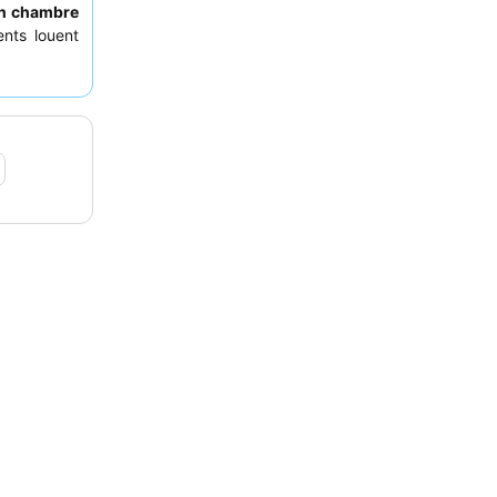
en chambre
ents louent
récient la
 souvent du
es clients
arrière de