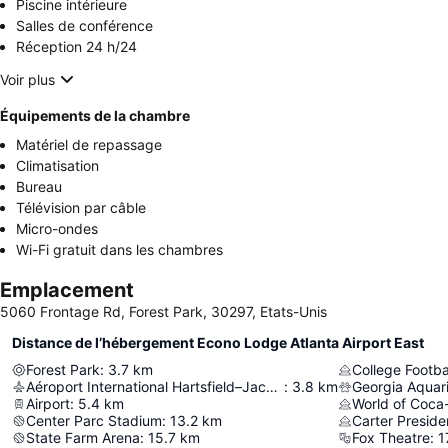
Piscine intérieure
Salles de conférence
Réception 24 h/24
Voir plus
Équipements de la chambre
Matériel de repassage
Climatisation
Bureau
Télévision par câble
Micro-ondes
Wi-Fi gratuit dans les chambres
Emplacement
5060 Frontage Rd, Forest Park, 30297, Etats-Unis
Distance de l’hébergement Econo Lodge Atlanta Airport East
Forest Park
:
3.7
km
College Footba
Aéroport International Hartsfield–Jackson D'atlanta
:
3.8
km
Georgia Aquar
Airport
:
5.4
km
World of Coca
Center Parc Stadium
:
13.2
km
Carter Presiden
State Farm Arena
:
15.7
km
Fox Theatre
:
1