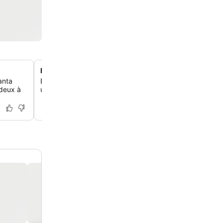
Hébergement acceptant les animaux
anta
Emmène tes animaux de compagnie moyennant un supp
 deux à
une expérience de voyage en famille complète.