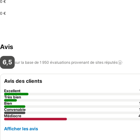
0 €
0 €
Avis
6,5
sur la base de 1 950 évaluations provenant de sites
réputés
Avis des clients
Excellent
Très bien
Bien
Convenable
Médiocre
Afficher les avis