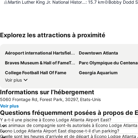
Martin Luther King Jr. National Historic Site
:
15.7
km
Bobby Dodd S
Explorez les attractions à proximité
Aéroport international Hartsfield-Jackson d'Atlanta
Downtown Atlanta
Braves Museum & Hall of FameTurner Field Tours
Parc Olympique du Centena
College Football Hall Of Fame
Georgia Aquarium
Voir plus
Informations sur l’hébergement
5060 Frontage Rd, Forest Park, 30297, Etats-Unis
Voir plus
Questions fréquemment posées à propos de E
Y a-t-il une piscine à Econo Lodge Atlanta Airport East?
Les animaux de compagnie sont-ils autorisés à Econo Lodge Atlanta 
Econo Lodge Atlanta Airport East dispose-t-il d'un parking?
Quelle sont les heures d'arrivée et de départ à Econo Lodge Atlanta 