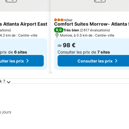
Hôtel
3 Étoiles
s Atlanta Airport East
Comfort Suites Morrow- Atlanta
8,0
ations
)
Très bien
(
2 617 évaluations
)
 4.2 km de : Centre-ville
Morrow, à 0.5 km de : Centre-ville
98 €
de
 prix de
6 sites
Consulter les prix de
7 sites
lter les prix
Consulter les prix
rest Park
k ?
s jours