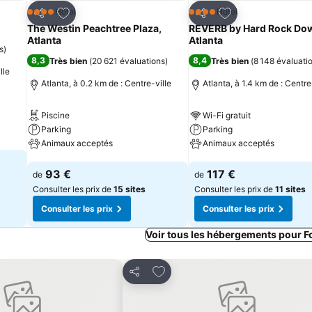
is
Ajouter à mes favoris
Ajouter à mes fav
Hôtel
Hôtel
4 Étoiles
4 Étoiles
Partager
Partager
The Westin Peachtree Plaza,
REVERB by Hard Rock D
Atlanta
Atlanta
s
)
8,3
8,4
Très bien
(
20 621 évaluations
)
Très bien
(
8 148 évaluati
lle
Atlanta, à 0.2 km de : Centre-ville
Atlanta, à 1.4 km de : Centre
Piscine
Wi-Fi gratuit
Parking
Parking
Animaux acceptés
Animaux acceptés
Consulter les prix
Consulter les prix
93 €
117 €
de
de
Consulter les prix de
15 sites
Consulter les prix de
11 sites
Consulter les prix
Consulter les prix
Voir tous les hébergements pour F
 mes favoris
Ajouter à mes favoris
Partager