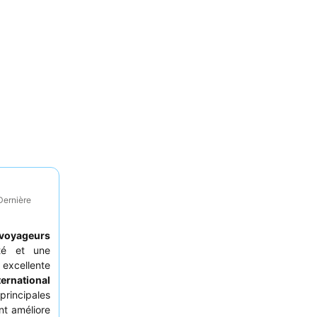
Dernière
voyageurs
té et une
 excellente
ternational
incipales
nt améliore