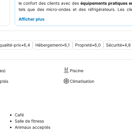
le confort des clients avec des
équipements pratiques 
tels que des micro-ondes et des réfrigérateurs. Les cli
constamment le
personnel amical et serviable
et app
Afficher plus
disponibilité d'un petit-déjeuner basique, qui comprend
café et des toasts. Pour un séjour plus paisible, l
recommandent de demander une chambre donnant sur l'
l'hôtel afin de minimiser le bruit de l'autoroute.
ualité-prix
•
6,4
Hébergement
•
6,1
Propreté
•
6,0
Sécurité
•
4,6
es)
Piscine
ptés
Climatisation
Café
Salle de fitness
Animaux acceptés