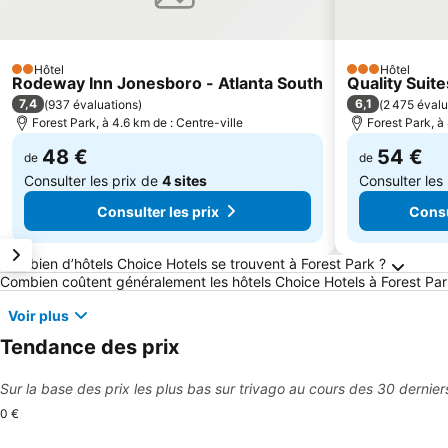
Hôtel
Hôtel
2 Étoiles
3 Étoiles
Rodeway Inn Jonesboro - Atlanta South
Quality Suite
7,4
6,1
(
937 évaluations
)
(
2 475 évalu
Forest Park, à 4.6 km de : Centre-ville
Forest Park, à
48 €
54 €
de
de
Consulter les prix de
4 sites
Consulter les
Consulter les prix
Consu
Questions fréquemment posées au sujet de Fo
Combien d’hôtels Choice Hotels se trouvent à Forest Park ?
Combien coûtent généralement les hôtels Choice Hotels à Forest Par
Voir plus
Tendance des prix
Sur la base des prix les plus bas sur trivago au cours des 30 dernier
0 €