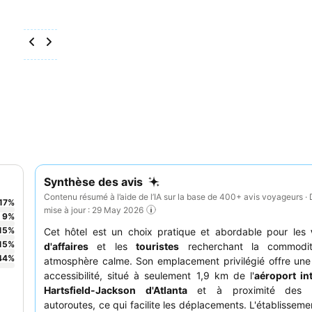
Synthèse des avis
Contenu résumé à l’aide de l’IA sur la base de 400+ avis voyageurs · 
17
%
mise à jour : 29 May 2026
9
%
15
%
Cet hôtel est un choix pratique et abordable pour les
15
%
d'affaires
et les
touristes
recherchant la commodi
44
%
atmosphère calme. Son emplacement privilégié offre une
accessibilité, situé à seulement 1,9 km de l'
aéroport in
Hartsfield-Jackson d'Atlanta
et à proximité des pr
autoroutes, ce qui facilite les déplacements. L'établisseme