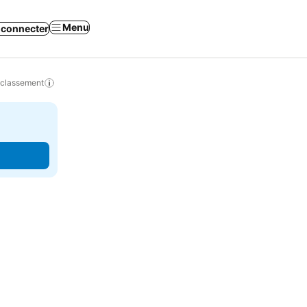
Menu
 connecter
 classement