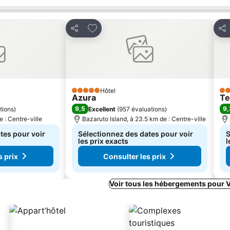
avoris
Ajouter à mes favoris
Partager
Par
Hôtel
5 Étoiles
3 É
Azura
Te
9,5
9,
tions
)
Excellent
(
957 évaluations
)
e : Centre-ville
Bazaruto Island, à 23.5 km de : Centre-ville
tes pour voir
Sélectionnez des dates pour voir
S
les prix exacts
l
s prix
Consulter les prix
Voir tous les hébergements pour 