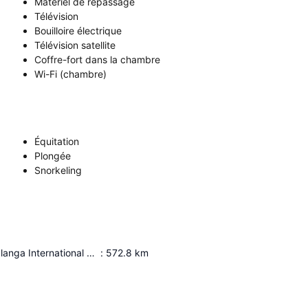
Matériel de repassage
Télévision
Bouilloire électrique
Télévision satellite
Coffre-fort dans la chambre
Wi-Fi (chambre)
Équitation
Plongée
Snorkeling
Kruger Mpumalanga International Airport
:
572.8
km