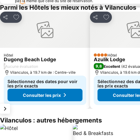
pas la même que celle du site de réservation.
Parmi les Hôtels les mieux notés à Vilanculos
Ajouter à mes favoris
Ajouter à mes f
Partager
Partager
Hôtel
Hôtel
4 Étoiles
Dugong Beach Lodge
Azulik Lodge
/
9,8
Aucune évaluation
Excellent
(
42 évalua
Vilanculos, à 19.7 km de : Centre-ville
Vilanculos, à 19.6 km d
Sélectionnez des dates pour voir
Sélectionnez des da
les prix exacts
les prix exacts
Consulter les prix
Consulter le
Vilanculos : autres hébergements