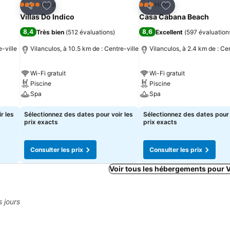
is
Ajouter à mes favoris
Ajouter à mes fav
Hôtel
Hôtel
4 Étoiles
3 Étoiles
Partager
Partager
Villas Do Indico
Casa Cabana Beach
8,4
8,6
Très bien
(
512 évaluations
)
Excellent
(
597 évaluation
e-ville
Vilanculos, à 10.5 km de : Centre-ville
Vilanculos, à 2.4 km de : Cen
Wi-Fi gratuit
Wi-Fi gratuit
Piscine
Piscine
Spa
Spa
r les
Sélectionnez des dates pour voir les
Sélectionnez des dates pour 
prix exacts
prix exacts
Consulter les prix
Consulter les prix
Voir tous les hébergements pour 
s jours