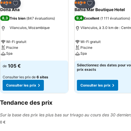
Ajouter à mes favoris
Ajouter à mes favor
Hôtel
Hôtel
4 Étoiles
4 Étoiles
Partager
Partager
Dona Ana
Bahia Mar Boutique Hotel
8,3
9,4
Très bien
(
847 évaluations
)
Excellent
(
1 111 évaluations
)
Vilanculos, Mozambique
Vilanculos, à 3.0 km de : Centr
Wi-Fi gratuit
Wi-Fi gratuit
Piscine
Piscine
Spa
Spa
105 €
Sélectionnez des dates pour voi
de
prix exacts
Consulter les prix de
6 sites
Consulter les prix
Consulter les prix
Tendance des prix
Sur la base des prix les plus bas sur trivago au cours des 30 dernier
0 €