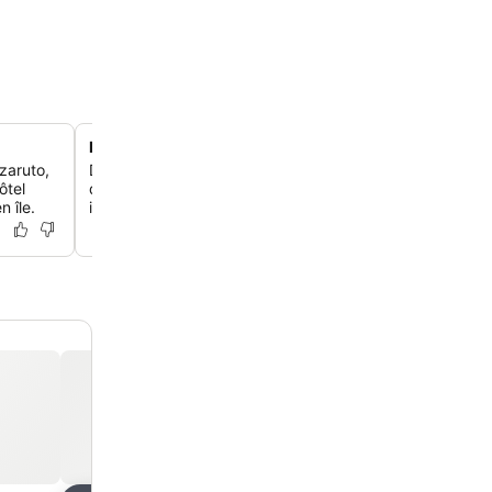
Emplacement sur la péninsule du port
zaruto,
Découvre le cadre unique de l'hôtel sur une étroite ava
ôtel
de Vilanculos, entouré par l'océan des deux côtés, offr
n île.
imprenables sur l'archipel de Bazaruto.