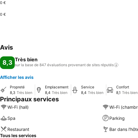
0 €
0 €
Avis
Très bien
8,3
sur la base de 847 évaluations provenant de sites
réputés
Afficher les avis
Propreté
Emplacement
Service
Confort
8,3
Très bien
8,4
Très bien
8,4
Très bien
8,1
Très bien
Principaux services
Wi-Fi (hall)
Wi-Fi (chambr
Spa
Parking
Restaurant
Bar dans l'hôt
Tous les services