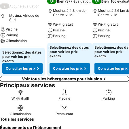
7,8
7,9
Bien
(
377 évaluations
)
Bien
(
166 évalua
/
Aucune évaluation
Musina, à 4.3 km de :
Musina, à 2.6 km de
Centre-ville
Centre-ville
Musina, Afrique du
Sud
Wi-Fi gratuit
Wi-Fi gratuit
Piscine
Piscine
Piscine
Parking
Parking
Parking
Climatisation
Sélectionnez des dates
Sélectionnez des da
pour voir les prix
pour voir les prix
Sélectionnez des dates
exacts
exacts
pour voir les prix
exacts
Consulter les prix
Consulter les prix
Consulter les prix
Voir tous les hébergements pour Musina
Principaux services
Wi-Fi (hall)
Piscine
Parking
Climatisation
Restaurant
Tous les services
Équipements de l’hébergement