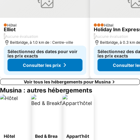
Hôtel
Hôtel
1 Étoiles
3 Étoiles
Elliot
Holiday Inn Expres
/
/
Aucune évaluation
Aucune évaluation
Beitbridge, à 1.0 km de : Centre-ville
Beitbridge, à 0.3 km de
Sélectionnez des dates pour voir
Sélectionnez des da
les prix exacts
les prix exacts
Consulter les prix
Consulter le
Voir tous les hébergements pour Musina
Musina : autres hébergements
Hôtel
Bed & Brea
Appart’hôt