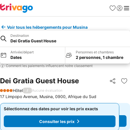
Favoris
Se con
Me
Voir tous les hébergements pour Musina
Destination
Dei Gratia Guest House
Arrivée/départ
Personnes et chambres
Dates
2 personnes, 1 chambre
Comment les paiements influencent notre classement
Dei Gratia Guest House
Partager
Aj
Hôtel
/
Aucune évaluation
4 Étoiles
17 Limpopo Avenue, Musina, 0900, Afrique du Sud
Sélectionnez des dates pour voir les prix exacts
Sélectionnez des dates pour voir les prix exacts
Consulter les prix
Consulter les prix