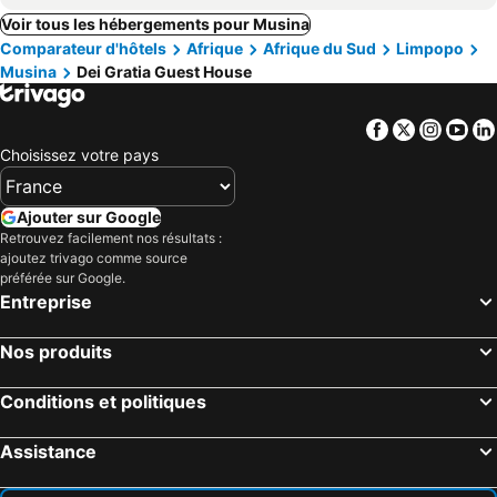
Voir tous les hébergements pour Musina
Comparateur d'hôtels
Afrique
Afrique du Sud
Limpopo
Musina
Dei Gratia Guest House
Facebook
Twitter
Insta
Yo
Choisissez votre pays
Ajouter sur Google
Retrouvez facilement nos résultats :
ajoutez trivago comme source
préférée sur Google.
Entreprise
Nos produits
Conditions et politiques
Assistance