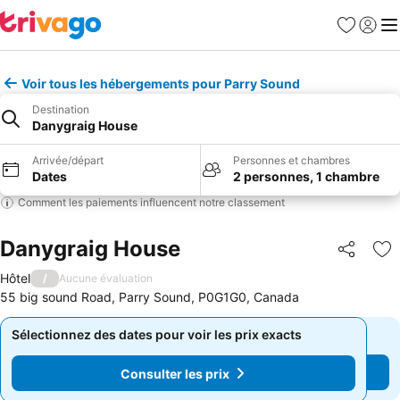
Favoris
Se con
Me
Voir tous les hébergements pour Parry Sound
Destination
Danygraig House
Arrivée/départ
Personnes et chambres
Dates
2 personnes, 1 chambre
Comment les paiements influencent notre classement
Danygraig House
Partager
Aj
Hôtel
/
Aucune évaluation
55 big sound Road, Parry Sound, P0G1G0, Canada
Sélectionnez des dates pour voir les prix exacts
Sélectionnez des dates pour voir les prix exacts
Consulter les prix
Consulter les prix