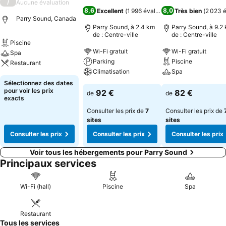
/
Aucune évaluation
8,6
8,0
Excellent
(
1 996 évaluations
Très bien
)
(
2 023 é
Parry Sound, Canada
Parry Sound, à 2.4 km
Parry Sound, à 9.2
de : Centre-ville
de : Centre-ville
Piscine
Wi-Fi gratuit
Wi-Fi gratuit
Spa
Parking
Piscine
Restaurant
Climatisation
Spa
Sélectionnez des dates
pour voir les prix
92 €
82 €
de
de
exacts
Consulter les prix de
7
Consulter les prix de
sites
sites
Consulter les prix
Consulter les prix
Consulter les prix
Voir tous les hébergements pour Parry Sound
Principaux services
Wi-Fi (hall)
Piscine
Spa
Restaurant
Tous les services