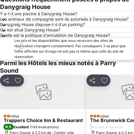
Danygraig House
Y a-t-il une piscine à Danygraig House?
Les animaux de compagnie sont-ils autorisés à Danygraig House?
Danygraig House dispose-t-il d'un parking?
Où est situé Danygraig House?
Quelle est la politique d'annulation de Danygraig House?
Les prix et les disponibilités que nous recevons des sites de
réservation changent constamment. Par conséquent, il se peut que
l’offre affichée sur trivago ne soit pas la même que celle du site de
réservation.
Parmi les Hôtels les mieux notés à Parry
Sound
Partager
Ajouter à mes favoris
Partager
Ajouter à mes
Hôtel
Hôtel
2 Étoiles
3 Étoiles
Trappers Choice Inn & Restaurant
The Brunswick Co
8,5
/
Excellent
(
149 évaluations
)
Aucune évaluation
Parry Sound, à 2.2 km de : Centre-ville
Parry Sound, à 0.2 km 