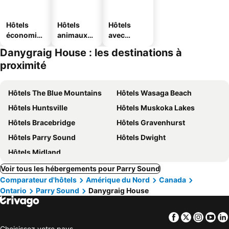
Hôtels
Hôtels
Hôtels
économiq
animaux
avec
ues
acceptés
parking
Danygraig House : les destinations à
proximité
Hôtels The Blue Mountains
Hôtels Wasaga Beach
Hôtels Huntsville
Hôtels Muskoka Lakes
Hôtels Bracebridge
Hôtels Gravenhurst
Hôtels Parry Sound
Hôtels Dwight
Hôtels Midland
Voir tous les hébergements pour Parry Sound
Comparateur d'hôtels
Amérique du Nord
Canada
Ontario
Parry Sound
Danygraig House
Facebook
Twitter
Insta
Yo
Choisissez votre pays