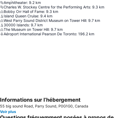
Amphitheater
:
9.2
km
Charles W. Stockey Centre for the Performing Arts
:
9.3
km
Bobby Orr Hall of Fame
:
9.3
km
Island Queen Cruise
:
9.4
km
West Parry Sound District Museum on Tower Hill
:
9.7
km
30000 Islands
:
9.7
km
The Museum on Tower Hill
:
9.7
km
Aéroport International Pearson De Toronto
:
196.2
km
Informations sur l’hébergement
Agrandir la carte
55 big sound Road, Parry Sound, P0G1G0, Canada
Voir plus
Questions fréquemment posées à propos de