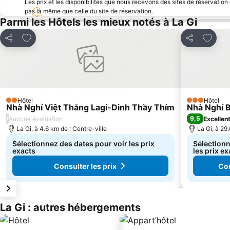
Les prix et les disponibilités que nous recevons des sites de réservation
pas la même que celle du site de réservation.
Parmi les Hôtels les mieux notés à La Gi
Ajouter à mes favoris
Ajouter
Partager
Partager
Hôtel
Hôtel
2 Étoiles
3 Étoiles
Nhà Nghỉ Việt Thắng Lagi-Dinh Thầy Thím
Nhà Nghỉ B
/
9,5
Aucune évaluation
Excellen
La Gi, à 4.6 km de : Centre-ville
La Gi, à 29
Sélectionnez des dates pour voir les prix
Sélectionn
exacts
les prix ex
Consulter les prix
Con
La Gi : autres hébergements