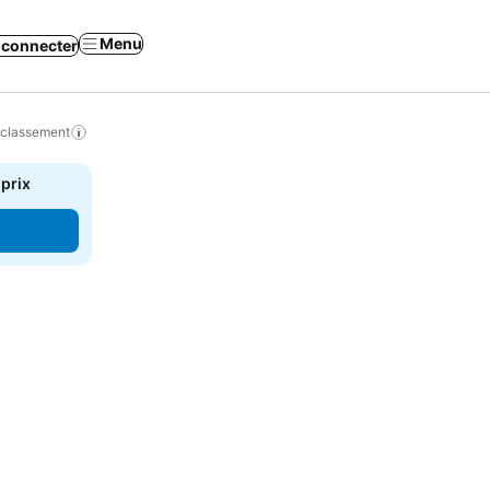
Menu
 connecter
 classement
 prix