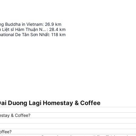
ing Buddha in Vietnam
:
26.9
km
Đài tưởng niệm Liệt sĩ Hàm Thuận Nam
:
28.4
km
national De Tân Sơn Nhất
:
118
km
Agrandir la carte
Dai Duong Lagi Homestay & Coffee
estay & Coffee?
offee?