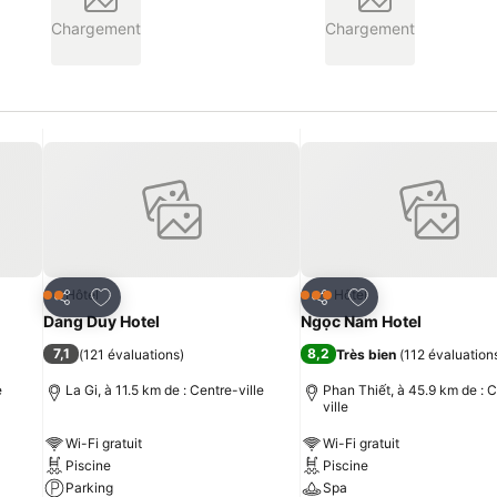
Chargement
Chargement
is
Ajouter à mes favoris
Ajouter à mes fav
Hôtel
Hôtel
2 Étoiles
3 Étoiles
Partager
Partager
Dang Duy Hotel
Ngọc Nam Hotel
7,1
8,2
(
121 évaluations
)
Très bien
(
112 évaluation
e
La Gi, à 11.5 km de : Centre-ville
Phan Thiết, à 45.9 km de : 
ville
Wi-Fi gratuit
Wi-Fi gratuit
Piscine
Piscine
Parking
Spa