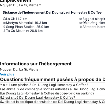
Emplacement
Nguyen Du, La Gi, Vietnam
Distance de l’hébergement Dai Duong Lagi Homestay & Coffee
La Gi
:
11.7
km
Biggest sleep
Martyrs Memorial
:
19.3
km
Song Phan Station
:
25.9
km
Aéroport Inter
Ta Cu Moutain
:
26.8
km
Informations sur l’hébergement
Nguyen Du, La Gi, Vietnam
Voir plus
Questions fréquemment posées à propos de 
Y a-t-il une piscine à Dai Duong Lagi Homestay & Coffee?
Les animaux de compagnie sont-ils autorisés à Dai Duong Lagi Hom
Dai Duong Lagi Homestay & Coffee dispose-t-il d'un parking?
Où est situé Dai Duong Lagi Homestay & Coffee?
Quelle est la politique d'annulation de Dai Duong Lagi Homestay & C