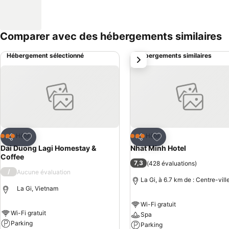
Comparer avec des hébergements similaires
Hébergement sélectionné
Hébergements similaires
suivant
Ajouter à mes favoris
Ajouter à mes favor
Hôtel
Hôtel
3 Étoiles
3 Étoiles
Partager
Partager
Dai Duong Lagi Homestay &
Nhat Minh Hotel
Coffee
7,3
(
428 évaluations
)
/
Aucune évaluation
La Gi, à 6.7 km de : Centre-vill
La Gi, Vietnam
Wi-Fi gratuit
Wi-Fi gratuit
Spa
Parking
Parking