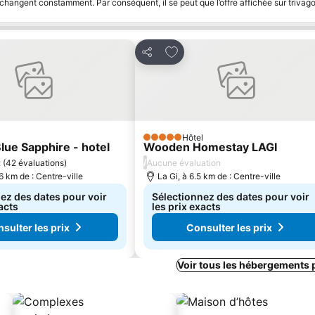
 changent constamment. Par conséquent, il se peut que l’offre affichée sur trivago
 à mes favoris
Ajouter à mes favoris
Partager
Hôtel
5 Étoiles
lue Sapphire - hotel
Wooden Homestay LAGI
/
t
(
42 évaluations
)
Aucune évaluation
.6 km de : Centre-ville
La Gi, à 6.5 km de : Centre-ville
ez des dates pour voir
Sélectionnez des dates pour voir
acts
les prix exacts
sulter les prix
Consulter les prix
Voir tous les hébergements 