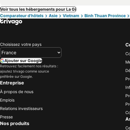
Voir tous les hébergements pour La Gi
Comparateur d'hôtels
Asie
Vietnam
Binh Thuan Province
Choisissez votre pays
Co
Co
Ajouter sur Google
Me
Retrouvez facilement nos résultats :
Dé
ajoutez trivago comme source
préférée sur Google.
Pr
Entreprise
In
À propos de nous
Pr
Emplois
Pr
Relations investisseurs
Co
Presse
A
Nos produits
Ce