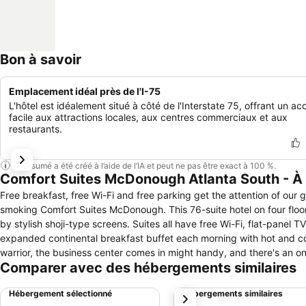
Bon à savoir
Emplacement idéal près de l'I-75
L'hôtel est idéalement situé à côté de l'Interstate 75, offrant un ac
facile aux attractions locales, aux centres commerciaux et aux
restaurants.
Ce résumé a été créé à l’aide de l’IA et peut ne pas être exact à 100 %.
Comfort Suites McDonough Atlanta South - À
Free breakfast, free Wi-Fi and free parking get the attention of our 
smoking Comfort Suites McDonough. This 76-suite hotel on four floors
by stylish shoji-type screens. Suites all have free Wi-Fi, flat-panel T
expanded continental breakfast buffet each morning with hot and co
warrior, the business center comes in might handy, and there's an on-s
Comparer avec des hébergements similaires
heated pool and fitness center are welcome amenities. Parking is free 
Jackson Atlanta International Airport and 28 miles from downtown A
Hébergement sélectionné
Hébergements similaires
suivant
Speedway, home of NASCAR, is 20 minutes from the hotel. our guests 