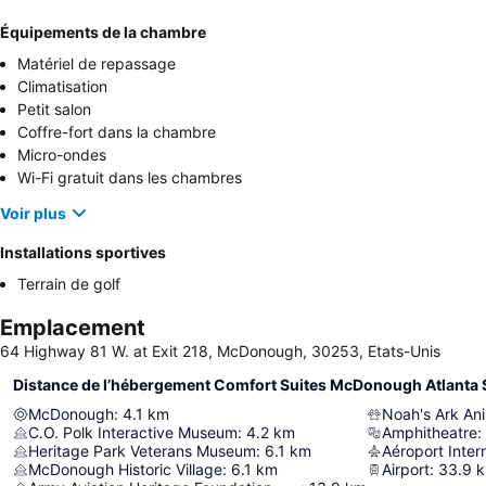
Équipements de la chambre
Matériel de repassage
Climatisation
Petit salon
Coffre-fort dans la chambre
Micro-ondes
Wi-Fi gratuit dans les chambres
Voir plus
Installations sportives
Terrain de golf
Emplacement
64 Highway 81 W. at Exit 218, McDonough, 30253, Etats-Unis
Distance de l’hébergement Comfort Suites McDonough Atlanta
McDonough
:
4.1
km
Noah's Ark An
C.O. Polk Interactive Museum
:
4.2
km
Amphitheatre
:
Heritage Park Veterans Museum
:
6.1
km
McDonough Historic Village
:
6.1
km
Airport
:
33.9