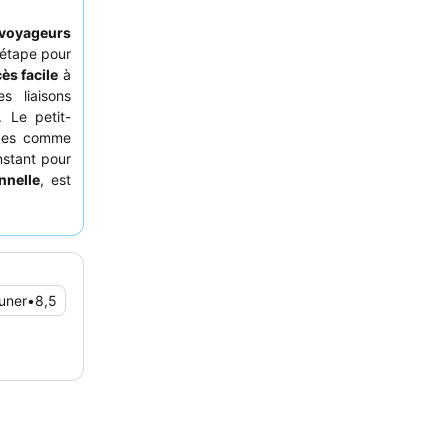
voyageurs
 étape pour
ès facile
à
s liaisons
 Le petit-
udes comme
nstant pour
nnelle
, est
é. Pour une
ander l'une
 un canapé
euner
•
8,5