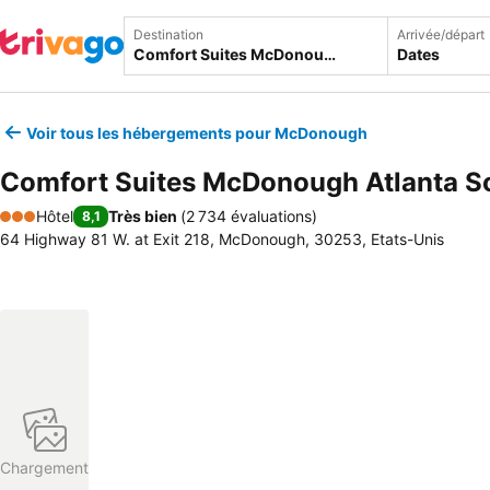
Destination
Arrivée/départ
Dates
Voir tous les hébergements pour McDonough
Comfort Suites McDonough Atlanta S
Hôtel
Très bien
(
2 734 évaluations
)
8,1
3 Étoiles
64 Highway 81 W. at Exit 218, McDonough, 30253, Etats-Unis
Chargement