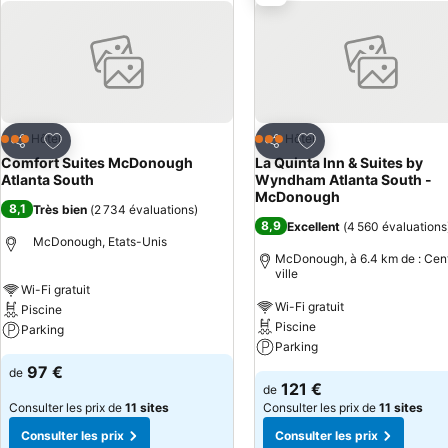
consider the highly rated Comfort Suites McDonough
Ajouter à mes favoris
Ajouter à mes favor
Hôtel
Hôtel
3 Étoiles
3 Étoiles
Partager
Partager
Comfort Suites McDonough
La Quinta Inn & Suites by
Atlanta South
Wyndham Atlanta South -
McDonough
8,1
Très bien
(
2 734 évaluations
)
8,9
Excellent
(
4 560 évaluations
McDonough, Etats-Unis
McDonough, à 6.4 km de : Cen
ville
Wi-Fi gratuit
Wi-Fi gratuit
Piscine
Piscine
Parking
Parking
97 €
de
121 €
de
Consulter les prix de
11 sites
Consulter les prix de
11 sites
Consulter les prix
Consulter les prix