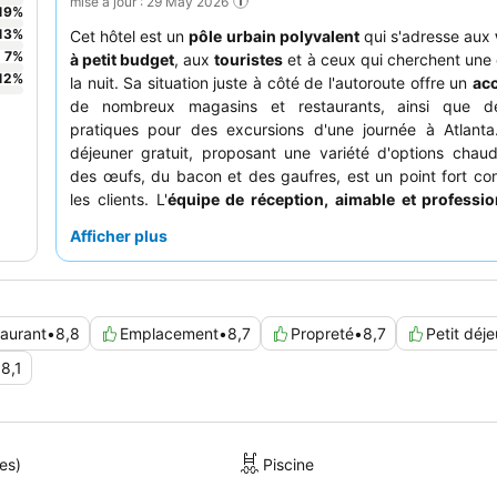
mise à jour : 29 May 2026
19
%
13
%
Cet hôtel est un
pôle urbain polyvalent
qui s'adresse aux
7
%
à petit budget
, aux
touristes
et à ceux qui cherchent une
12
%
la nuit. Sa situation juste à côté de l'autoroute offre un
acc
de nombreux magasins et restaurants, ainsi que de
pratiques pour des excursions d'une journée à Atlanta.
déjeuner gratuit, proposant une variété d'options cha
des œufs, du bacon et des gaufres, est un point fort co
les clients. L'
équipe de réception, aimable et professio
régulièrement félicitée pour son aide et son efficacit
Afficher plus
expérience plus confortable et spacieuse, pensez à dem
des chambres plus grandes, dont beaucoup comprennent
et une table basse.
aurant
•
8,8
Emplacement
•
8,7
Propreté
•
8,7
Petit déj
•
8,1
es)
Piscine