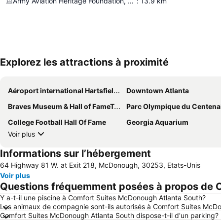
Army Aviation Heritage Foundation, Legacy Chapter
:
13.9
km
Explorez les attractions à proximité
Aéroport international Hartsfield-Jackson d'Atlanta
Downtown Atlanta
Braves Museum & Hall of FameTurner Field Tours
Parc Olympique du Centena
College Football Hall Of Fame
Georgia Aquarium
Voir plus
Informations sur l’hébergement
64 Highway 81 W. at Exit 218, McDonough, 30253, Etats-Unis
Voir plus
Questions fréquemment posées à propos de 
Y a-t-il une piscine à Comfort Suites McDonough Atlanta South?
Les animaux de compagnie sont-ils autorisés à Comfort Suites McD
Comfort Suites McDonough Atlanta South dispose-t-il d'un parking?