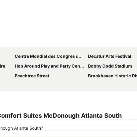
Agrandir la carte
Centre Mondial des Congrès de Géorgie
Decatur Arts Festival
ire
Hop Around Play and Party Center
Bobby Dodd Stadium
Peachtree Street
Brookhaven Historic Dis
Comfort Suites McDonough Atlanta South
onough Atlanta South?