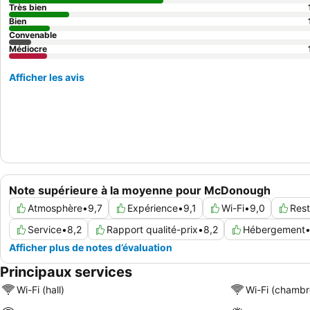
Très bien
Bien
Convenable
Médiocre
Afficher les avis
Note supérieure à la moyenne pour McDonough
Atmosphère
•
9,7
Expérience
•
9,1
Wi-Fi
•
9,0
Rest
Service
•
8,2
Rapport qualité-prix
•
8,2
Hébergement
Afficher plus de notes d’évaluation
Principaux services
Wi-Fi (hall)
Wi-Fi (chambr