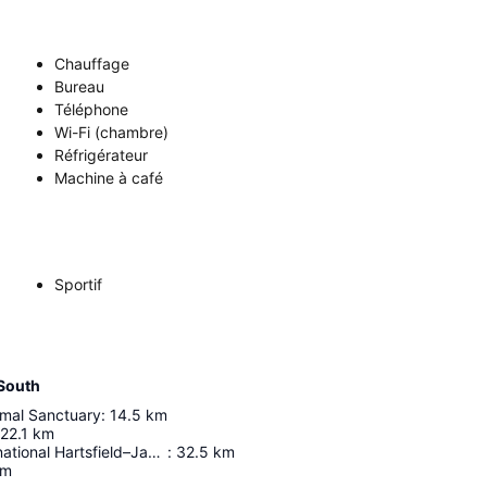
Chauffage
Bureau
Téléphone
Wi-Fi (chambre)
Réfrigérateur
Machine à café
Sportif
 South
imal Sanctuary
:
14.5
km
22.1
km
Aéroport International Hartsfield–Jackson D'atlanta
:
32.5
km
km