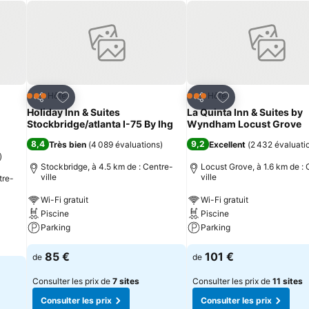
is
Ajouter à mes favoris
Ajouter à mes fav
Hôtel
Hôtel
3 Étoiles
3 Étoiles
Partager
Partager
Holiday Inn & Suites
La Quinta Inn & Suites by
Stockbridge/atlanta I-75 By Ihg
Wyndham Locust Grove
8,4
9,2
Très bien
(
4 089 évaluations
)
Excellent
(
2 432 évaluati
)
Stockbridge, à 4.5 km de : Centre-
Locust Grove, à 1.6 km de : 
ville
ville
tre-
Wi-Fi gratuit
Wi-Fi gratuit
Piscine
Piscine
Parking
Parking
85 €
101 €
de
de
Consulter les prix de
7 sites
Consulter les prix de
11 sites
Consulter les prix
Consulter les prix