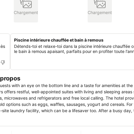
Chargement
Chargement
Piscine intérieure chauffée et bain à remous
cès
Détends-toi et relaxe-toi dans la piscine intérieure chauffée 
le bain à remous apaisant, parfaits pour en profiter toute l'an
 propos
guests with an eye on the bottom line and a taste for amenities at the
 offers restful, well-appointed suites with living and sleeping areas
Vs, microwaves and refrigerators and free local calling. The hotel prov
ld options such as eggs, waffles, sausages, yogurt and cereals. For
ite laundry facility, which can be a lifesaver too. After a busy day, 
at this hotel. The Comfort Suites is just off I-75, 23 miles from Harts
tlanta. Historic downtown McDonough is less than three miles away. 
looking for freebies and amenities, a great value and a practical lo