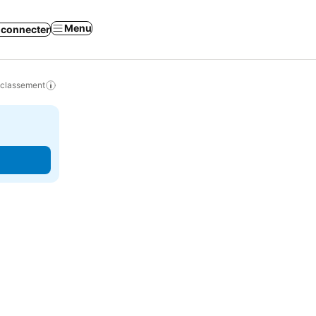
Menu
 connecter
 classement