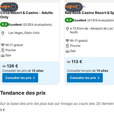
Ajouter à mes favoris
Ajouter à mes favor
Hôtel
Hôtel
4 Étoiles
5 Étoiles
Partager
Partager
Circa Resort & Casino - Adults
Red Rock Casino Resort & S
Only
8,9
Excellent
(
41 919 évaluation
8,6
Excellent
(
20 824 évaluations
)
à 13.8 km de : Aéroport de Las
North
Las Vegas, Etats-Unis
Wi-Fi gratuit
Wi-Fi gratuit
Piscine
Piscine
Spa
Spa
113 €
de
126 €
de
Consulter les prix de
13 sites
Consulter les prix de
14 sites
Consulter les prix
Consulter les prix
Tendance des prix
Sur la base des prix les plus bas sur trivago au cours des 30 dernier
0 €