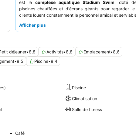
est le
complexe aquatique Stadium Swim
, doté de
piscines chauffées et d'écrans géants pour regarder le
clients louent constamment le personnel amical et serviabl
points forts tels qu'un
copieux petit-déjeuner buff
Afficher plus
mixologues divertissants dans les bars. Pour une soiré
mémorable, rendez-vous au
Legacy Club
pour d
panoramiques à couper le souffle sur les toits du centre-vil
Petit déjeuner
•
8,8
Activités
•
8,8
Emplacement
•
8,6
gement
•
8,5
Piscine
•
8,4
es)
Piscine
Climatisation
el
Salle de fitness
Café