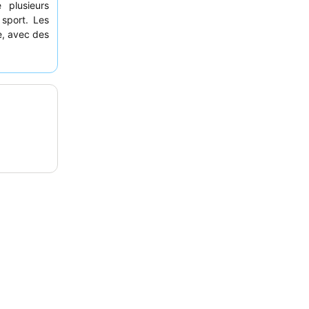
 plusieurs
 sport. Les
e, avec des
et
et des
e vraiment
es vues
le.