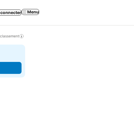
Menu
 connecter
 classement