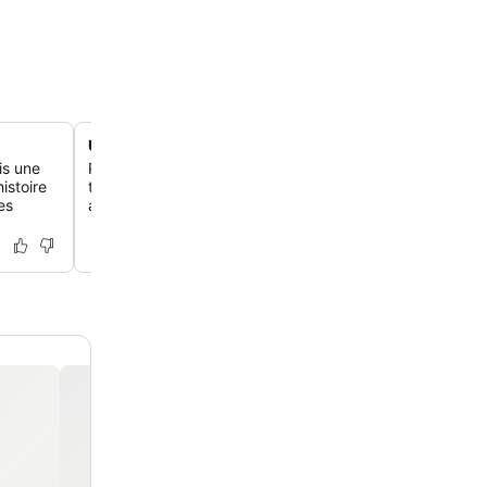
Une expérience de luxe réservée aux adultes
is une
Profite d'un environnement exclusif réservé aux plus de
istoire
tout le complexe, du casino aux piscines et aux bars, p
es
ambiance sophistiquée et animée.