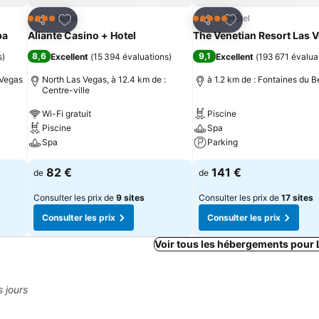
is
Ajouter à mes favoris
Ajouter à mes fav
Hôtel
Hôtel
4 Étoiles
5 Étoiles
Partager
Partager
pa
Aliante Casino + Hotel
The Venetian Resort Las 
8,6
9,1
s
)
Excellent
(
15 394 évaluations
)
Excellent
(
193 671 évalua
 Vegas
North Las Vegas, à 12.4 km de :
à 1.2 km de : Fontaines du B
Centre-ville
Wi-Fi gratuit
Piscine
Piscine
Spa
Spa
Parking
82 €
141 €
de
de
Consulter les prix de
9 sites
Consulter les prix de
17 sites
Consulter les prix
Consulter les prix
Voir tous les hébergements pour
s jours