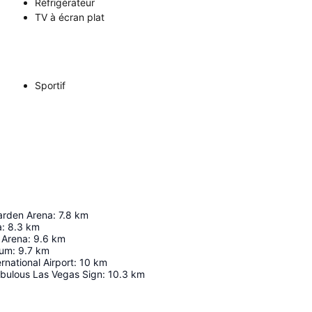
Réfrigérateur
TV à écran plat
Sportif
rden Arena
:
7.8
km
a
:
8.3
km
 Arena
:
9.6
km
ium
:
9.7
km
rnational Airport
:
10
km
bulous Las Vegas Sign
:
10.3
km