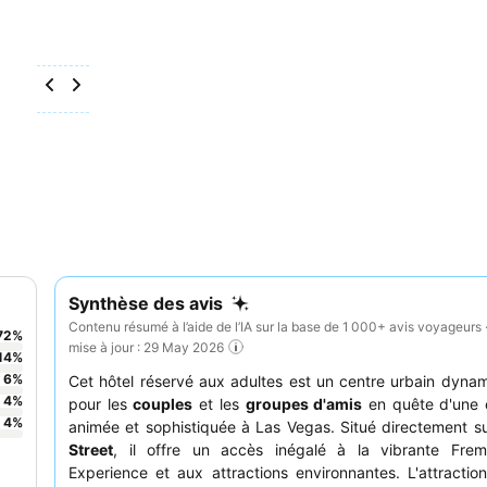
Synthèse des avis
Contenu résumé à l’aide de l’IA sur la base de 1 000+ avis voyageurs 
72
%
mise à jour : 29 May 2026
14
%
6
%
Cet hôtel réservé aux adultes est un centre urbain dynam
4
%
pour les
couples
et les
groupes d'amis
en quête d'une 
4
%
animée et sophistiquée à Las Vegas. Situé directement s
Street
, il offre un accès inégalé à la vibrante Frem
Experience et aux attractions environnantes. L'attraction