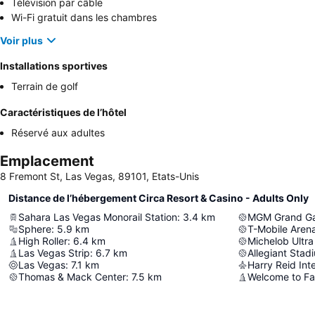
Télévision par câble
Wi-Fi gratuit dans les chambres
Voir plus
Installations sportives
Terrain de golf
Caractéristiques de l’hôtel
Réservé aux adultes
Emplacement
8 Fremont St, Las Vegas, 89101, Etats-Unis
Distance de l’hébergement Circa Resort & Casino - Adults Only
Sahara Las Vegas Monorail Station
:
3.4
km
MGM Grand Ga
Sphere
:
5.9
km
T-Mobile Aren
High Roller
:
6.4
km
Michelob Ultra
Las Vegas Strip
:
6.7
km
Allegiant Stad
Las Vegas
:
7.1
km
Harry Reid Inte
Thomas & Mack Center
:
7.5
km
Welcome to Fa