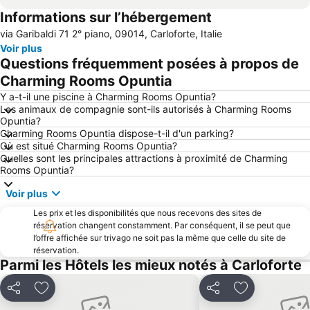
Informations sur l’hébergement
Spiaggia Maladroxia
Costa Verde
via Garibaldi 71 2° piano, 09014, Carloforte, Italie
Villaggio Ipogeo
Sant'Antioco
Voir plus
Spiaggia Fontanamare
Spiaggia Maladroxia
Questions fréquemment posées à propos de
Miniera di Nebida
Masua
Charming Rooms Opuntia
Porto Botte
Porto Pino
Y a-t-il une piscine à Charming Rooms Opuntia?
Les animaux de compagnie sont-ils autorisés à Charming Rooms
Scivu
Miniera di Ingurtosu
Opuntia?
Charming Rooms Opuntia dispose-t-il d'un parking?
Spiaggia Piscinas
Portu Maga
Où est situé Charming Rooms Opuntia?
Quelles sont les principales attractions à proximité de Charming
Rooms Opuntia?
Voir plus
Les prix et les disponibilités que nous recevons des sites de
réservation changent constamment. Par conséquent, il se peut que
l’offre affichée sur trivago ne soit pas la même que celle du site de
réservation.
Parmi les Hôtels les mieux notés à Carloforte
Partager
Ajouter à mes favoris
Partager
Ajouter à mes