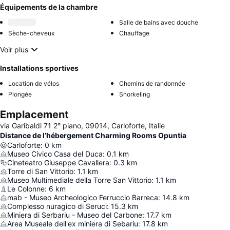
Équipements de la chambre
Salle de bains avec douche
Sèche-cheveux
Chauffage
Voir plus
Installations sportives
Location de vélos
Chemins de randonnée
Plongée
Snorkeling
Emplacement
via Garibaldi 71 2° piano, 09014, Carloforte, Italie
Distance de l’hébergement Charming Rooms Opuntia
Carloforte
:
0
km
Museo Civico Casa del Duca
:
0.1
km
Cineteatro Giuseppe Cavallera
:
0.3
km
Torre di San Vittorio
:
1.1
km
Museo Multimediale della Torre San Vittorio
:
1.1
km
Le Colonne
:
6
km
mab - Museo Archeologico Ferruccio Barreca
:
14.8
km
Complesso nuragico di Seruci
:
15.3
km
Miniera di Serbariu - Museo del Carbone
:
17.7
km
Area Museale dell'ex miniera di Sebariu
:
17.8
km