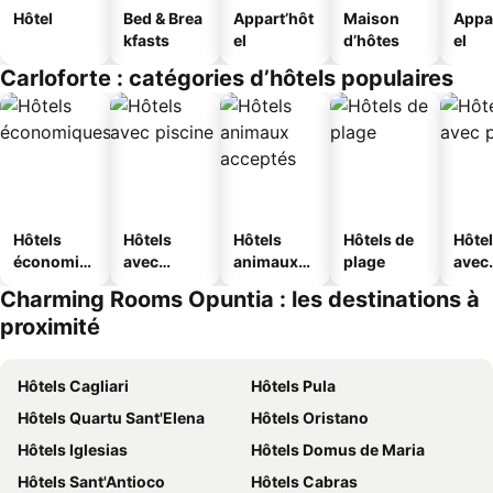
Hôtel
Bed & Brea
Appart’hôt
Maison
Appa
kfasts
el
d’hôtes
el
Carloforte : catégories d’hôtels populaires
Hôtels
Hôtels
Hôtels
Hôtels de
Hôte
économiq
avec
animaux
plage
avec
ues
piscine
acceptés
park
Charming Rooms Opuntia : les destinations à
proximité
Hôtels Cagliari
Hôtels Pula
Hôtels Quartu Sant'Elena
Hôtels Oristano
Hôtels Iglesias
Hôtels Domus de Maria
Hôtels Sant'Antioco
Hôtels Cabras