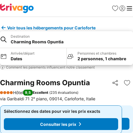
Favoris
Se con
Me
Voir tous les hébergements pour Carloforte
Destination
Charming Rooms Opuntia
Arrivée/départ
Personnes et chambres
Dates
2 personnes, 1 chambre
Comment les paiements influencent notre classement
Charming Rooms Opuntia
Partager
Aj
Hôtel
9,5
Excellent
(
235 évaluations
)
4 Étoiles
via Garibaldi 71 2° piano, 09014, Carloforte, Italie
Sélectionnez des dates pour voir les prix exacts
Sélectionnez des dates pour voir les prix exacts
Consulter les prix
Consulter les prix