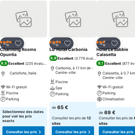
Hôtel
Hôtel
Hôtel
4 Étoiles
4 Étoiles
3 Étoiles
Partager
Ajouter à mes favoris
Partager
Ajouter à mes favoris
Partager
Ajouter à
Charming Rooms
Lu' Hotel Carbonia
Hotel Le Sabbie
Opuntia
Calasetta
8,9
Excellent
(
3 776 évaluations
)
9,5
9,1
Excellent
(
235 évaluations
)
Excellent
(
877 év
Carbonia, à 1.1 km de :
Centre-ville
Carloforte, Italie
Calasetta, à 0.7 km
Centre-ville
Piscine
Wi-Fi gratuit
Wi-Fi gratuit
Spa
Piscine
Parking
Parking
Parking
Climatisation
Consulter les prix
65 €
de
Consulter les prix
Consulter les pri
Sélectionnez des dates
69 €
de
pour voir les prix
Consulter les prix de
12
Consulter les prix de
exacts
sites
sites
Consulter les prix
Consulter les prix
Consulter les prix