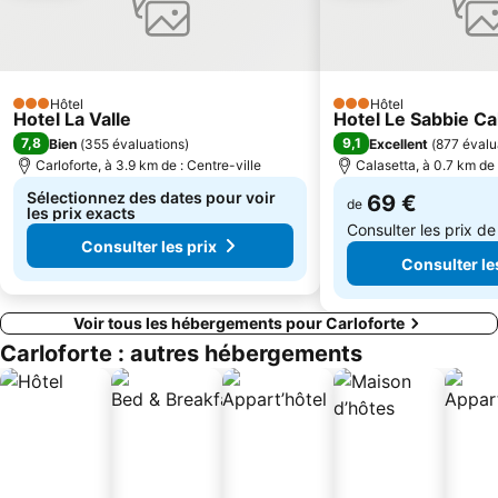
Hôtel
Hôtel
3 Étoiles
3 Étoiles
Hotel La Valle
Hotel Le Sabbie Ca
7,8
9,1
Bien
(
355 évaluations
)
Excellent
(
877 évalu
Carloforte, à 3.9 km de : Centre-ville
Calasetta, à 0.7 km de 
Sélectionnez des dates pour voir
69 €
de
les prix exacts
Consulter les prix d
Consulter les prix
Consulter le
Voir tous les hébergements pour Carloforte
Carloforte : autres hébergements