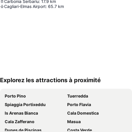
Carbonia Serbariu
:
17.9
km
Cagliari-Elmas Airport
:
65.7
km
Explorez les attractions à proximité
Agrandir la carte
Porto Pino
Tuerredda
Spiaggia Portixeddu
Porto Flavia
Is Arenas Bianca
Cala Domestica
Cala Zafferano
Masua
Dunes de Piscinas
Costa Verde