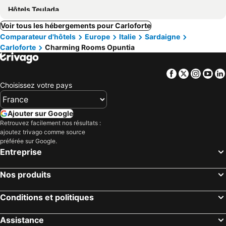
Hôtels Teulada
Voir tous les hébergements pour Carloforte
Comparateur d'hôtels
Europe
Italie
Sardaigne
Carloforte
Charming Rooms Opuntia
Facebook
Twitter
Insta
Yo
Choisissez votre pays
Ajouter sur Google
Retrouvez facilement nos résultats :
ajoutez trivago comme source
préférée sur Google.
Entreprise
Nos produits
Conditions et politiques
Assistance