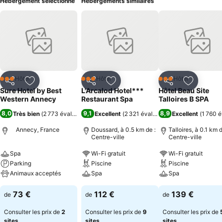
Hébergement sélectionné
Hébergements similaires
Hôtel
Hôtel
Hôtel
3 Étoiles
3 Étoiles
3 Étoiles
Partager
Ajouter à mes favoris
Partager
Ajouter à mes favoris
Partager
Ajouter à
Sure Hotel by Best
L'Arcalod Hotel***
Hôtel Beau Site
Western Annecy
Restaurant Spa
Talloires B SPA
8,0
9,1
8,9
Très bien
(
2 773 évaluations
)
Excellent
(
2 321 évaluations
Excellent
)
(
1 760 é
Annecy, France
Doussard, à 0.5 km de :
Talloires, à 0.1 km d
Centre-ville
Centre-ville
Spa
Wi-Fi gratuit
Wi-Fi gratuit
Parking
Piscine
Piscine
Animaux acceptés
Spa
Spa
73 €
112 €
139 €
de
de
de
Consulter les prix de
2
Consulter les prix de
9
Consulter les prix de
sites
sites
sites