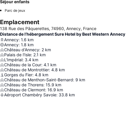
Séjour enfants
Parc de jeux
Emplacement
138 Rue des Pâquerettes, 74960, Annecy, France
Distance de l’hébergement Sure Hotel by Best Western Annecy
Annecy
:
1.6
km
Annecy
:
1.8
km
Château d'Annecy
:
2
km
Palais de l'Isle
:
2.1
km
L'Impérial
:
3.4
km
Château de la Cour
:
4.1
km
Château de Montrottier
:
4.8
km
Gorges du Fier
:
4.8
km
Château de Menthon-Saint-Bernard
:
9
km
Château de Thorens
:
15.9
km
Château de Clermont
:
16.9
km
Aéroport Chambéry Savoie
:
33.8
km