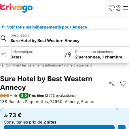
Favoris
Se con
Me
Voir tous les hébergements pour Annecy
Destination
Sure Hotel by Best Western Annecy
Arrivée/départ
Personnes et chambres
Dates
2 personnes, 1 chambre
Comment les paiements influencent notre classement
Sure Hotel by Best Western
Annecy
Partager
Aj
Hôtel
8,0
Très bien
(
2 773 évaluations
)
3 Étoiles
138 Rue des Pâquerettes, 74960, Annecy, France
73 €
73 €
de
de
Consulter les prix de
2 sites
Consulter les prix de
2 sites