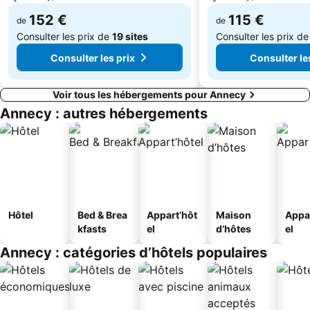
152 €
115 €
de
de
Consulter les prix de
19 sites
Consulter les prix d
Consulter les prix
Consulter le
Voir tous les hébergements pour Annecy
Annecy : autres hébergements
Hôtel
Bed & Brea
Appart’hôt
Maison
Appa
kfasts
el
d’hôtes
el
Annecy : catégories d’hôtels populaires