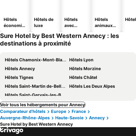
Hôtels
Hôtels de
Hôtels
Hôtels
Hôtel
économiq
luxe
avec
animaux
ues
piscine
acceptés
Sure Hotel by Best Western Annecy : les
destinations à proximité
Hôtels Chamonix-Mont-Blanc
Hôtels Lyon
Hôtels Annecy
Hôtels Morzine
Hôtels Tignes
Hôtels Châtel
Hôtels Saint-Martin de-Belleville
Hôtels Les Deux Alpes
Hôtels Saint-Gervais-les-Bains
Voir tous les hébergements pour Annecy
Comparateur d'hôtels
Europe
France
Auvergne-Rhône-Alpes
Haute-Savoie
Annecy
Sure Hotel by Best Western Annecy