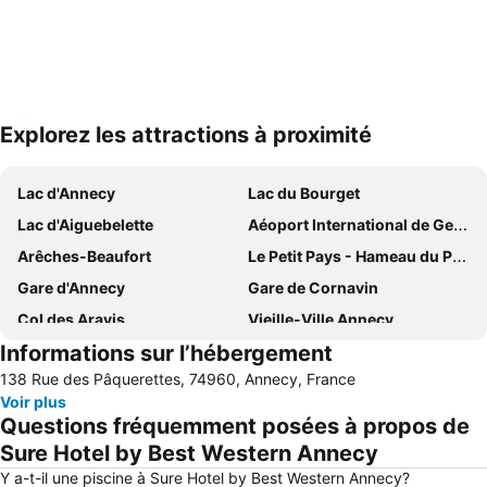
Explorez les attractions à proximité
Agrandir la carte
Lac d'Annecy
Lac du Bourget
Lac d'Aiguebelette
Aéoport International de Genève
Arêches-Beaufort
Le Petit Pays - Hameau du Père Noël
Gare d'Annecy
Gare de Cornavin
Col des Aravis
Vieille-Ville Annecy
Informations sur l’hébergement
Domaine Alpin des Saisies
L'Arcadium
138 Rue des Pâquerettes, 74960, Annecy, France
La Féclaz
La Clusaz
Voir plus
La Fête du Lac
Marathon du Lac d'Annecy
Questions fréquemment posées à propos de
Combloux
Casino de l'Impérial
Sure Hotel by Best Western Annecy
Aillons-Margériaz
Parc Naturel Régional du Massif des Bauges
Y a-t-il une piscine à Sure Hotel by Best Western Annecy?