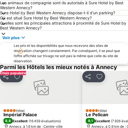
Les animaux de compagnie sont-ils autorisés à Sure Hotel by Best
Noël des Alpes
Marché de la Vieille-Ville
Western Annecy?
Sure Hotel by Best Western Annecy dispose-t-il d'un parking?
Piscine-Patinoire Jean Régis
Le Théâtre - Casino Grand Cercle
Où est situé Sure Hotel by Best Western Annecy?
Eaux-Vives
Le Semnoz
Quelles sont les principales attractions à proximité de Sure Hotel by
Best Western Annecy?
Festival International du Film d'Animation d'Annecy
La Plage d'Annecy
Voir plus
Centre International de Conférences Genève
Annecy cinéma italien
Les prix et les disponibilités que nous recevons des sites de
Jet d'Eau
Plage d'Albigny
réservation changent constamment. Par conséquent, il se peut que
Plage de Duingt
La Compagnie des Bâteaux du Lac d'Annecy
l’offre affichée sur trivago ne soit pas la même que celle du site de
réservation.
Golf Club du Lac d'Annecy
Le Phare
Parmi les Hôtels les mieux notés à Annecy
Parc des Sports
Les Grandes Médiévales
Choix populaire
Partager
Ajouter à mes favoris
Partager
Ajouter à mes
Jardins de l'Europe
Carré Curial
Aéroport d'Annecy Haute-Savoie Mont-Blanc
Altiport de Megève
Salon International de l'Auto et accessoires
Carnaval Vénitien
Palais des Nations
Fête de la Montagne
Hôtel
Hôtel
4 Étoiles
4 Étoiles
Cité médiévale de Conflans
Plage Municipale
Impérial Palace
Le Pelican
8,8
9,1
Excellent
(
16 459 évaluations
)
Excellent
(
7 926 éva
Aéroport de Chambéry - Savoie
Pâquis
Annecy, à 1.6 km de : Centre-ville
Annecy, à 0.9 km de : 