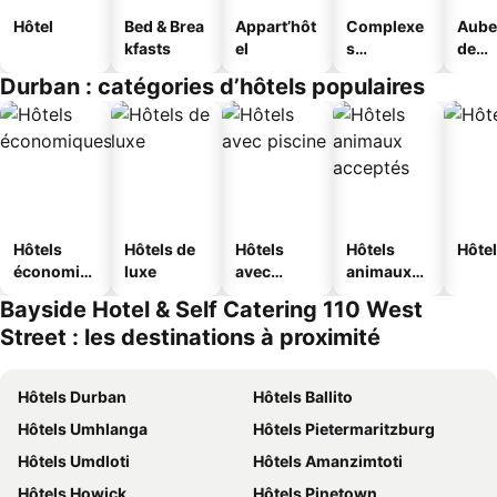
Hôtel
Bed & Brea
Appart’hôt
Complexe
Aube
kfasts
el
s
de
touristique
jeun
Durban : catégories d’hôtels populaires
s
Hôtels
Hôtels de
Hôtels
Hôtels
Hôtel
économiq
luxe
avec
animaux
ues
piscine
acceptés
Bayside Hotel & Self Catering 110 West
Street : les destinations à proximité
Hôtels Durban
Hôtels Ballito
Hôtels Umhlanga
Hôtels Pietermaritzburg
Hôtels Umdloti
Hôtels Amanzimtoti
Hôtels Howick
Hôtels Pinetown