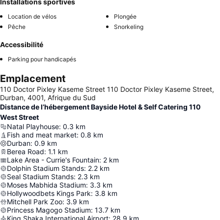
Installations sportives
Location de vélos
Plongée
Pêche
Snorkeling
Accessibilité
Parking pour handicapés
Emplacement
110 Doctor Pixley Kaseme Street 110 Doctor Pixley Kaseme Street,
Durban, 4001, Afrique du Sud
Distance de l’hébergement Bayside Hotel & Self Catering 110
West Street
Natal Playhouse
:
0.3
km
Fish and meat market
:
0.8
km
Durban
:
0.9
km
Berea Road
:
1.1
km
Lake Area - Currie's Fountain
:
2
km
Dolphin Stadium Stands
:
2.2
km
Seal Stadium Stands
:
2.3
km
Moses Mabhida Stadium
:
3.3
km
Hollywoodbets Kings Park
:
3.8
km
Mitchell Park Zoo
:
3.9
km
Princess Magogo Stadium
:
13.7
km
King Shaka International Airport
:
28.9
km