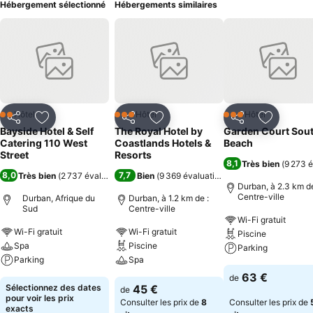
Hébergement sélectionné
Hébergements similaires
Hôtel
Hôtel
Hôtel
2 Étoiles
3 Étoiles
3 Étoiles
Partager
Ajouter à mes favoris
Partager
Ajouter à mes favoris
Partager
Ajouter à
Bayside Hotel & Self
The Royal Hotel by
Garden Court Sou
Catering 110 West
Coastlands Hotels &
Beach
Street
Resorts
8,1
Très bien
(
9 273 é
8,0
7,7
Très bien
(
2 737 évaluations
)
Bien
(
9 369 évaluations
)
Durban, à 2.3 km de
Centre-ville
Durban, Afrique du
Durban, à 1.2 km de :
Sud
Centre-ville
Wi-Fi gratuit
Wi-Fi gratuit
Wi-Fi gratuit
Piscine
Spa
Piscine
Parking
Parking
Spa
63 €
de
Sélectionnez des dates
45 €
de
pour voir les prix
Consulter les prix de
8
Consulter les prix de
exacts