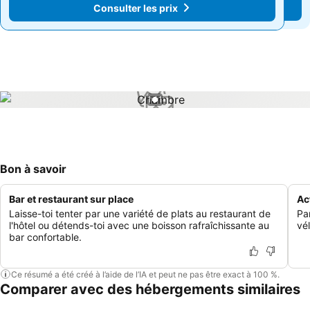
Consulter les prix
Consulter les prix
1 / 1
Bon à savoir
Bar et restaurant sur place
Ac
Laisse-toi tenter par une variété de plats au restaurant de
Pa
l'hôtel ou détends-toi avec une boisson rafraîchissante au
vé
bar confortable.
Ce résumé a été créé à l’aide de l’IA et peut ne pas être exact à 100 %.
Comparer avec des hébergements similaires