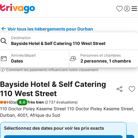
Favoris
Se con
Me
Voir tous les hébergements pour Durban
Destination
Bayside Hotel & Self Catering 110 West Street
Arrivée/départ
Personnes et chambres
Dates
2 personnes, 1 chambre
Comment les paiements influencent notre classement
Bayside Hotel & Self Catering
110 West Street
Partager
Aj
Hôtel
8,0
Très bien
(
2 737 évaluations
)
2 Étoiles
110 Doctor Pixley Kaseme Street 110 Doctor Pixley Kaseme Street,
Durban, 4001, Afrique du Sud
Sélectionnez des dates pour voir les prix exacts
Sélectionnez des dates pour voir les prix exacts