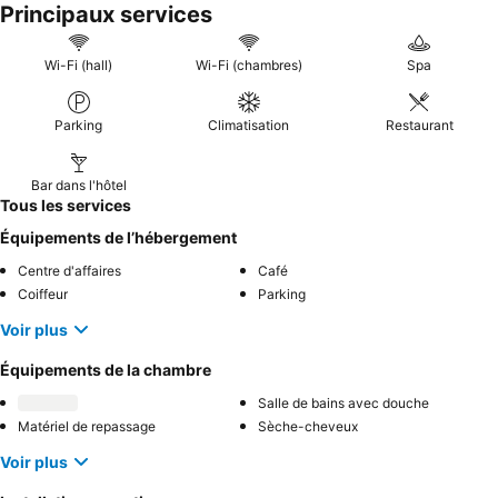
Principaux services
service de livraison en chambre Wimpy
. Pour une expérience
plus calme, pensez à demander une chambre éloignée de la
route principale.
Wi-Fi (hall)
Wi-Fi (chambres)
Spa
Parking
Climatisation
Restaurant
Bar dans l'hôtel
Tous les services
Équipements de l’hébergement
Centre d'affaires
Café
Coiffeur
Parking
Voir plus
Équipements de la chambre
Salle de bains avec douche
Matériel de repassage
Sèche-cheveux
Voir plus