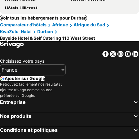
Hôtels Hillcrest
Voir tous les hébergements pour Durban
Comparateur d'hôtels
Afrique
Afrique du Sud
KwaZulu-Natal
Durban
Bayside Hotel & Self Catering 110 West Street
Facebook
Twitter
Insta
Yo
Choisissez votre pays
Ajouter sur Google
Retrouvez facilement nos résultats :
ajoutez trivago comme source
préférée sur Google.
Entreprise
Nos produits
Conditions et politiques