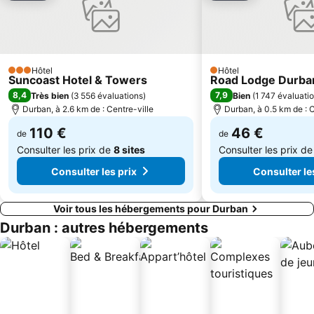
Hôtel
Hôtel
3 Étoiles
1 Étoiles
Suncoast Hotel & Towers
Road Lodge Durba
8,4
7,9
Très bien
(
3 556 évaluations
)
Bien
(
1 747 évaluati
Durban, à 2.6 km de : Centre-ville
Durban, à 0.5 km de : C
110 €
46 €
de
de
Consulter les prix de
8 sites
Consulter les prix d
Consulter les prix
Consulter le
Voir tous les hébergements pour Durban
Durban : autres hébergements