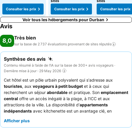
sites
sites
Consulter les prix
Consulter les prix
Consulter les prix
Voir tous les hébergements pour Durban
Avis
Très bien
8,0
sur la base de 2 737 évaluations provenant de sites
réputés
Synthèse des avis
Contenu résumé à l’aide de l’IA sur la base de 300+ avis voyageurs ·
Dernière mise à jour : 29 May 2026
Cet hôtel est un pôle urbain polyvalent qui s'adresse aux
touristes
, aux
voyageurs à petit budget
et à ceux qui
recherchent un séjour
abordable
et pratique. Son
emplacement
central
offre un accès inégalé à la plage, à l'ICC et aux
attractions de la ville. La disponibilité d'
appartements
indépendants
avec kitchenette est un avantage clé, en
particulier pour les séjours de longue durée ou pour ceux qui
Afficher plus
préfèrent cuisiner. Les clients apprécient constamment l'
équipe
de réception chaleureuse et serviable
et la commodité du