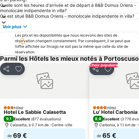
Quelle sont les heures d'arrivée et de départ à B&B Domus Oriens -
monolocale indipendente in villa?
Où est situé B&B Domus Oriens - monolocale indipendente in villa?
Voir plus
Les prix et les disponibilités que nous recevons des sites de
réservation changent constamment. Par conséquent, il se peut que
l’offre affichée sur trivago ne soit pas la même que celle du site de
réservation.
Parmi les Hôtels les mieux notés à Portoscuso
Choix populaire
Partager
Ajouter à mes favoris
Partager
Ajouter à mes
Hôtel
Hôtel
3 Étoiles
4 Étoiles
Hotel Le Sabbie Calasetta
Lu' Hotel Carbonia
9,1
8,9
Excellent
(
877 évaluations
)
Excellent
(
3 776 éva
Calasetta, à 0.7 km de : Centre-ville
Carbonia, à 1.1 km de :
69 €
65 €
de
de