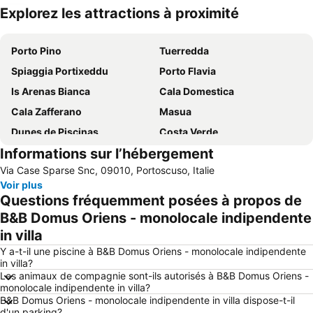
Explorez les attractions à proximité
Agrandir la carte
Porto Pino
Tuerredda
Spiaggia Portixeddu
Porto Flavia
Is Arenas Bianca
Cala Domestica
Cala Zafferano
Masua
Dunes de Piscinas
Costa Verde
Informations sur l’hébergement
Spiaggia Maladroxia
Costa Verde
Via Case Sparse Snc, 09010, Portoscuso, Italie
Spiaggia Fontanamare
Miniera di Nebida
Voir plus
Masua
Villaggio Ipogeo
Questions fréquemment posées à propos de
Sant'Antioco
Spiaggia Maladroxia
B&B Domus Oriens - monolocale indipendente
in villa
Porto Botte
Scivu
Y a-t-il une piscine à B&B Domus Oriens - monolocale indipendente
Porto Pino
Miniera di Ingurtosu
in villa?
Spiaggia Piscinas
Portu Maga
Les animaux de compagnie sont-ils autorisés à B&B Domus Oriens -
monolocale indipendente in villa?
B&B Domus Oriens - monolocale indipendente in villa dispose-t-il
d'un parking?