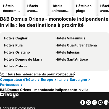
Hôtels
Hôtels
Hôtels
Hôtels de
Hôte
économiq
avec
animaux
plage
avec
ues
piscine
acceptés
park
B&B Domus Oriens - monolocale indipendente
in villa : les destinations à proximité
Hôtels Cagliari
Hôtels Villasimius
Hôtels Pula
Hôtels Quartu Sant'Elena
Hôtels Oristano
Hôtels Iglesias
Hôtels Domus de Maria
Hôtels Sant'Antioco
Hôtels Cabras
Voir tous les hébergements pour Portoscuso
Comparateur d'hôtels
Europe
Italie
Sardaigne
Portoscuso
B&B Domus Oriens - monolocale indipendente in villa
Facebook
Twitter
Insta
Yo
Choisissez votre pays