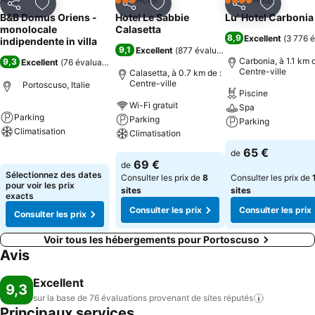
Hôtel
Hôtel
Hôtel
3 Étoiles
4 Étoiles
Partager
Ajouter à mes favoris
Partager
Ajouter à mes favoris
Partager
Ajouter à
B&B Domus Oriens -
Hotel Le Sabbie
Lu' Hotel Carbonia
monolocale
Calasetta
8,9
Excellent
(
3 776 é
indipendente in villa
9,1
Excellent
(
877 évaluations
)
Carbonia, à 1.1 km d
9,3
Excellent
(
76 évaluations
)
Centre-ville
Calasetta, à 0.7 km de :
Centre-ville
Portoscuso, Italie
Piscine
Wi-Fi gratuit
Spa
Parking
Parking
Parking
Climatisation
Climatisation
Consulter les pri
65 €
de
Consulter les prix
Consulter les prix
69 €
de
Sélectionnez des dates
Consulter les prix de
8
Consulter les prix de
pour voir les prix
sites
sites
exacts
Consulter les prix
Consulter les prix
Consulter les prix
Voir tous les hébergements pour Portoscuso
Avis
Excellent
9,3
sur la base de 76 évaluations provenant de sites
réputés
Principaux services