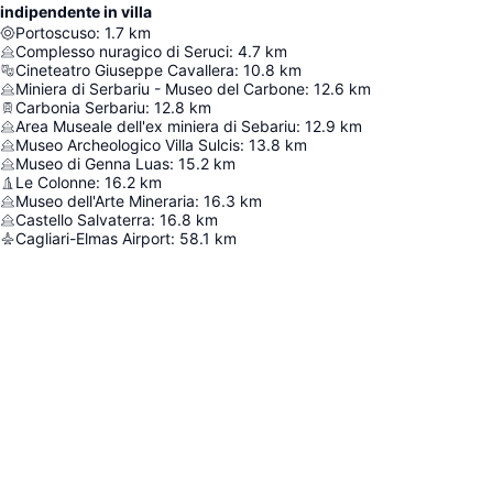
indipendente in villa
Portoscuso
:
1.7
km
Complesso nuragico di Seruci
:
4.7
km
Cineteatro Giuseppe Cavallera
:
10.8
km
Miniera di Serbariu - Museo del Carbone
:
12.6
km
Carbonia Serbariu
:
12.8
km
Area Museale dell'ex miniera di Sebariu
:
12.9
km
Museo Archeologico Villa Sulcis
:
13.8
km
Museo di Genna Luas
:
15.2
km
Le Colonne
:
16.2
km
Museo dell'Arte Mineraria
:
16.3
km
Castello Salvaterra
:
16.8
km
Cagliari-Elmas Airport
:
58.1
km