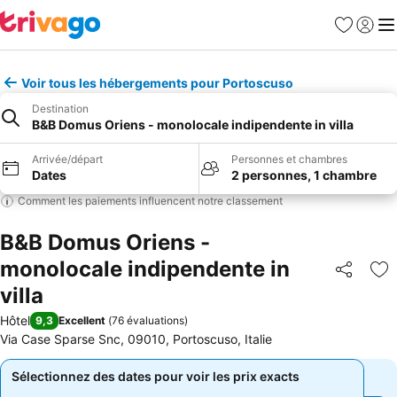
Favoris
Se con
Me
Voir tous les hébergements pour Portoscuso
Destination
B&B Domus Oriens - monolocale indipendente in villa
Arrivée/départ
Personnes et chambres
Dates
2 personnes, 1 chambre
Comment les paiements influencent notre classement
B&B Domus Oriens -
monolocale indipendente in
Partager
Aj
villa
Hôtel
9,3
Excellent
(
76 évaluations
)
Via Case Sparse Snc, 09010, Portoscuso, Italie
Sélectionnez des dates pour voir les prix exacts
Sélectionnez des dates pour voir les prix exacts