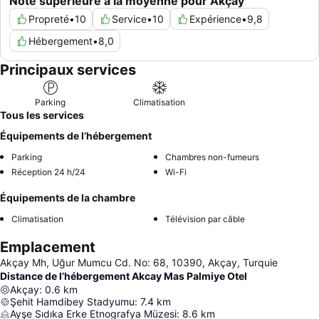
Note supérieure à la moyenne pour Akçay
Propreté
•
10
Service
•
10
Expérience
•
9,8
Hébergement
•
8,0
Principaux services
Parking
Climatisation
Tous les services
Équipements de l’hébergement
Parking
Chambres non-fumeurs
Réception 24 h/24
Wi-Fi
Équipements de la chambre
Climatisation
Télévision par câble
Emplacement
Akçay Mh, Uğur Mumcu Cd. No: 68, 10390, Akçay, Turquie
Distance de l’hébergement Akcay Mas Palmiye Otel
Akçay
:
0.6
km
Şehit Hamdibey Stadyumu
:
7.4
km
Ayşe Sıdıka Erke Etnografya Müzesi
:
8.6
km