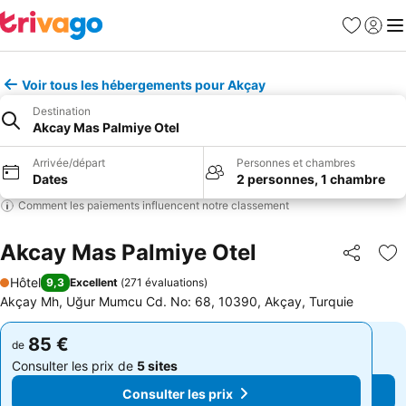
Favoris
Se con
Me
Voir tous les hébergements pour Akçay
Destination
Akcay Mas Palmiye Otel
Arrivée/départ
Personnes et chambres
Dates
2 personnes, 1 chambre
Comment les paiements influencent notre classement
Akcay Mas Palmiye Otel
Partager
Aj
Hôtel
9,3
Excellent
(
271 évaluations
)
1 Étoiles
Akçay Mh, Uğur Mumcu Cd. No: 68, 10390, Akçay, Turquie
85 €
85 €
de
de
Consulter les prix de
5 sites
Consulter les prix de
5 sites
Consulter les prix
Consulter les prix