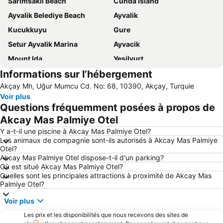
Sarimsakli Beach
Cunda Island
Ayvalik Belediye Beach
Ayvalik
Kucukkuyu
Gure
Setur Ayvalik Marina
Ayvacik
Mount Ida
Yesilyurt
Informations sur l’hébergement
Oren Mahallesi Public Beach
Badavut Beach
Akçay Mh, Uğur Mumcu Cd. No: 68, 10390, Akçay, Turquie
Ozdemir Site Plaji
Voir plus
Questions fréquemment posées à propos de
Akcay Mas Palmiye Otel
Y a-t-il une piscine à Akcay Mas Palmiye Otel?
Les animaux de compagnie sont-ils autorisés à Akcay Mas Palmiye
Otel?
Akcay Mas Palmiye Otel dispose-t-il d'un parking?
Où est situé Akcay Mas Palmiye Otel?
Quelles sont les principales attractions à proximité de Akcay Mas
Palmiye Otel?
Voir plus
Les prix et les disponibilités que nous recevons des sites de