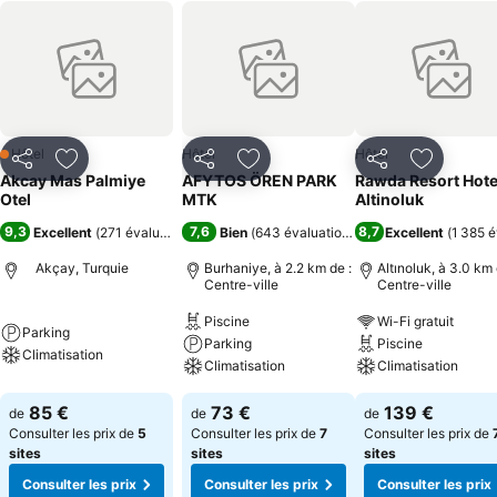
Hôtel
Hôtel
Hôtel
1 Étoiles
Partager
Ajouter à mes favoris
Partager
Ajouter à mes favoris
Partager
Ajouter à
Akcay Mas Palmiye
AFYTOS ÖREN PARK
Rawda Resort Hote
Otel
MTK
Altinoluk
9,3
7,6
8,7
Excellent
(
271 évaluations
)
Bien
(
643 évaluations
)
Excellent
(
1 385 é
Akçay, Turquie
Burhaniye, à 2.2 km de :
Altınoluk, à 3.0 km 
Centre-ville
Centre-ville
Piscine
Wi-Fi gratuit
Parking
Parking
Piscine
Climatisation
Climatisation
Climatisation
85 €
73 €
139 €
de
de
de
Consulter les prix de
5
Consulter les prix de
7
Consulter les prix de
sites
sites
sites
Consulter les prix
Consulter les prix
Consulter les prix