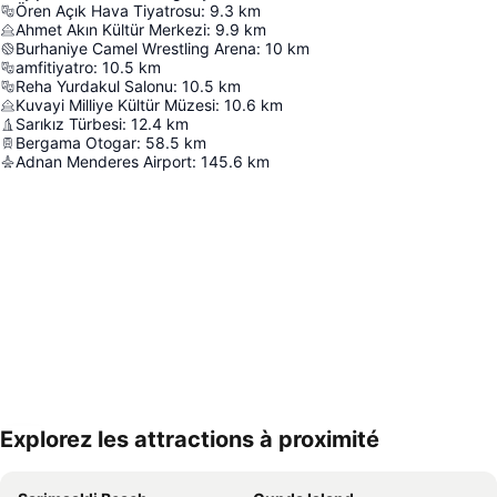
Ören Açık Hava Tiyatrosu
:
9.3
km
Ahmet Akın Kültür Merkezi
:
9.9
km
Burhaniye Camel Wrestling Arena
:
10
km
amfitiyatro
:
10.5
km
Reha Yurdakul Salonu
:
10.5
km
Kuvayi Milliye Kültür Müzesi
:
10.6
km
Sarıkız Türbesi
:
12.4
km
Bergama Otogar
:
58.5
km
Adnan Menderes Airport
:
145.6
km
Explorez les attractions à proximité
Agrandir la carte