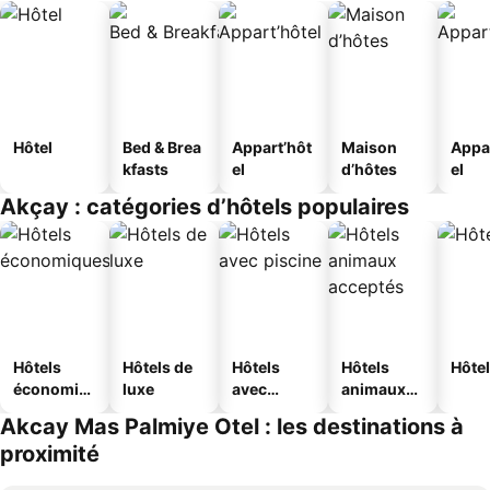
Hôtel
Bed & Brea
Appart’hôt
Maison
Appa
kfasts
el
d’hôtes
el
Akçay : catégories d’hôtels populaires
Hôtels
Hôtels de
Hôtels
Hôtels
Hôtel
économiq
luxe
avec
animaux
ues
piscine
acceptés
Akcay Mas Palmiye Otel : les destinations à
proximité