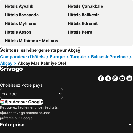
Hôtels Ayvalık
Hôtels Çanakkale
Hôtels Bozcaada
Hôtels Balikesir
Hôtels Mytilene
Hôtels Edremit
Hôtels Assos
Hôtels Petra
Hôtels Mithimna - Molivos
Voir tous les hébergements pour Akçay
Comparateur d'hôtels
Europe
Turquie
Balıkesir Province
Akçay
Akcay Mas Palmiye Otel
Facebook
Twitter
Insta
Yo
Choisissez votre pays
Ajouter sur Google
Retrouvez facilement nos résultats :
ajoutez trivago comme source
préférée sur Google.
Entreprise