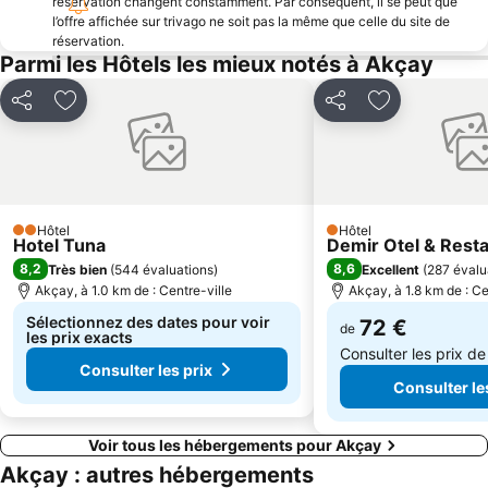
réservation changent constamment. Par conséquent, il se peut que
l’offre affichée sur trivago ne soit pas la même que celle du site de
réservation.
Parmi les Hôtels les mieux notés à Akçay
Partager
Ajouter à mes favoris
Partager
Ajouter à mes
Hôtel
Hôtel
2 Étoiles
1 Étoiles
Hotel Tuna
Demir Otel & Rest
8,2
8,6
Très bien
(
544 évaluations
)
Excellent
(
287 évalu
Akçay, à 1.0 km de : Centre-ville
Akçay, à 1.8 km de : Ce
Sélectionnez des dates pour voir
72 €
de
les prix exacts
Consulter les prix d
Consulter les prix
Consulter le
Voir tous les hébergements pour Akçay
Akçay : autres hébergements