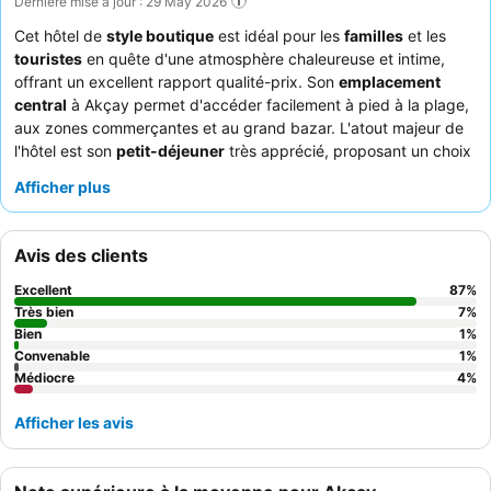
Dernière mise à jour : 29 May 2026
Cet hôtel de
style boutique
est idéal pour les
familles
et les
touristes
en quête d'une atmosphère chaleureuse et intime,
offrant un excellent rapport qualité-prix. Son
emplacement
central
à Akçay permet d'accéder facilement à pied à la plage,
aux zones commerçantes et au grand bazar. L'atout majeur de
l'hôtel est son
petit-déjeuner
très apprécié, proposant un choix
varié incluant des gâteaux et pâtisseries faits maison. Les
Afficher plus
clients louent constamment le
personnel aimable et
attentionné
et l'agréable expérience du petit-déjeuner. Pour un
séjour vraiment paisible, pensez à demander une chambre
Avis des clients
donnant sur le jardin.
Excellent
87
%
Très bien
7
%
Bien
1
%
Convenable
1
%
Médiocre
4
%
Afficher les avis