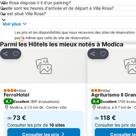
Villa Rosa dispose-t-il d'un parking?
Quelle sont les heures d'arrivée et de départ à Villa Rosa?
Où est situé Villa Rosa?
Voir plus
Les prix et les disponibilités que nous recevons des sites de réservation
pas la même que celle du site de réservation.
Parmi les Hôtels les mieux notés à Modica
Ajouter à mes favoris
Ajouter à mes f
Partager
Partager
Hôtel
Hôtel
4 Étoiles
3 Étoiles
FerroHotel
Agriturismo Il Gra
8,7
9,4
Excellent
(
891 évaluations
)
Excellent
(
755 évalu
Modica, à 1.0 km de : Centre-ville
Modica, à 6.7 km de : C
73 €
118 €
de
de
Consulter les prix de
16 sites
Consulter les prix d
Consulter les prix
Consulter le