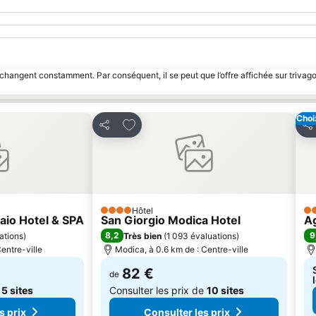
 changent constamment. Par conséquent, il se peut que l’offre affichée sur trivago
Choi
avoris
Ajouter à mes favoris
Partager
Pa
Hôtel
4 Étoiles
5 
naio Hotel & SPA
San Giorgio Modica Hotel
Ag
8,2
9
ations
)
Très bien
(
1 093 évaluations
)
entre-ville
Modica, à 0.6 km de : Centre-ville
82 €
de
e
5 sites
Consulter les prix de
10 sites
s prix
Consulter les prix