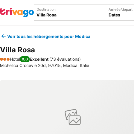
Destination
Arrivée/départ
Dates
Voir tous les hébergements pour Modica
Villa Rosa
Hôtel
Excellent
(
73 évaluations
)
9,0
3 Étoiles
Michelica Crocevie 20d, 97015, Modica, Italie