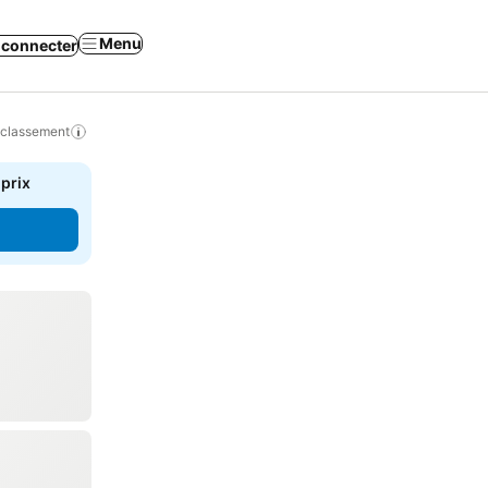
Menu
 connecter
 classement
 prix