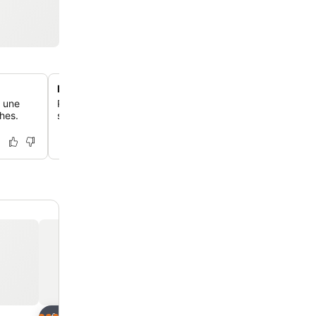
Karaoké sur place
t une
Profite de divertissements en soirée directement sur pl
hes.
salles de karaoké dédiées pour les clients.