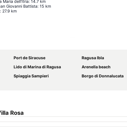
 Maria dell'Itria
:
14.7
km
San Giovanni Battista
:
15
km
:
27.9
km
Agrandir la carte
Port de Siracuse
Ragusa Ibla
Lido di Marina di Ragusa
Arenella beach
Spiaggia Sampieri
Borgo di Donnalucata
illa Rosa