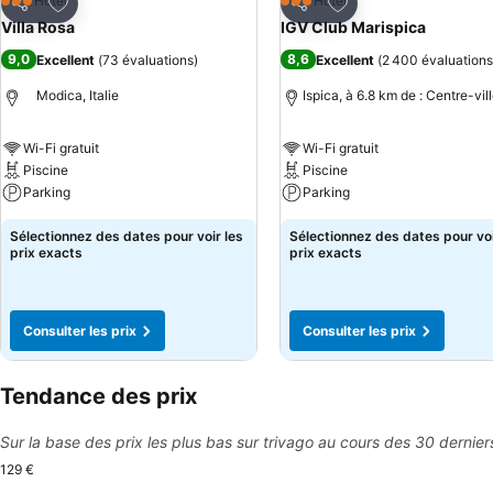
Ajouter à mes favoris
Ajouter à mes favor
Hôtel
Hôtel
3 Étoiles
3 Étoiles
Partager
Partager
Villa Rosa
IGV Club Marispica
9,0
8,6
Excellent
(
73 évaluations
)
Excellent
(
2 400 évaluations
Modica, Italie
Ispica, à 6.8 km de : Centre-vil
Wi-Fi gratuit
Wi-Fi gratuit
Piscine
Piscine
Parking
Parking
Sélectionnez des dates pour voir les
Sélectionnez des dates pour voi
prix exacts
prix exacts
Consulter les prix
Consulter les prix
Tendance des prix
Sur la base des prix les plus bas sur trivago au cours des 30 dernier
129 €