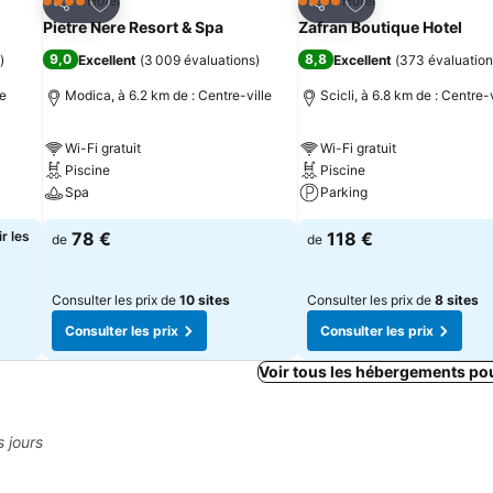
is
Ajouter à mes favoris
Ajouter à mes fav
Hôtel
Hôtel
4 Étoiles
4 Étoiles
Partager
Partager
Pietre Nere Resort & Spa
Zafran Boutique Hotel
9,0
8,8
)
Excellent
(
3 009 évaluations
)
Excellent
(
373 évaluation
le
Modica, à 6.2 km de : Centre-ville
Scicli, à 6.8 km de : Centre-v
Wi-Fi gratuit
Wi-Fi gratuit
Piscine
Piscine
Spa
Parking
r les
78 €
118 €
de
de
Consulter les prix de
10 sites
Consulter les prix de
8 sites
Consulter les prix
Consulter les prix
Voir tous les hébergements po
s jours