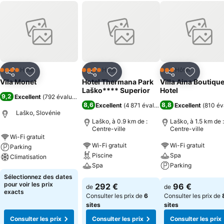
Hôtel
Hôtel
Hôtel
4 Étoiles
4 Étoiles
3 Étoiles
Partager
Ajouter à mes favoris
Partager
Ajouter à mes favoris
Partager
Ajouter à
Vila Monet
Hotel Thermana Park
Villa Aina Boutiqu
Laško**** Superior
Hotel
9,2
Excellent
(
792 évaluations
)
8,6
8,8
Excellent
(
4 871 évaluations
Excellent
)
(
810 év
Laško, Slovénie
Laško, à 0.9 km de :
Laško, à 1.5 km de :
Centre-ville
Centre-ville
Wi-Fi gratuit
Wi-Fi gratuit
Wi-Fi gratuit
Parking
Piscine
Spa
Climatisation
Spa
Parking
Sélectionnez des dates
pour voir les prix
292 €
96 €
de
de
exacts
Consulter les prix de
6
Consulter les prix de
sites
sites
Consulter les prix
Consulter les prix
Consulter les prix