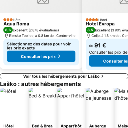
Hôtel
Hôtel
3 Étoiles
4 Étoiles
Aqua Roma
Hotel Evropa
8,6
8,5
Excellent
(
2 878 évaluations
)
Excellent
(
3 905 éva
Rimske Toplice, à 0.8 km de : Centre-ville
Celje, à 1.3 km de : Cen
Sélectionnez des dates pour voir
91 €
de
les prix exacts
Consulter les prix d
Consulter les prix
Consulter le
Voir tous les hébergements pour Laško
Laško : autres hébergements
Hôtel
Bed & Brea
Appart’hôt
Auberge
Mais