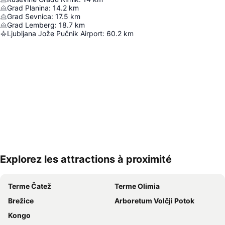
Grad Planina
:
14.2
km
Grad Sevnica
:
17.5
km
Grad Lemberg
:
18.7
km
Ljubljana Jože Pučnik Airport
:
60.2
km
Explorez les attractions à proximité
Agrandir la carte
Terme Čatež
Terme Olimia
Brežice
Arboretum Volčji Potok
Kongo