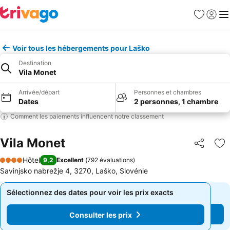
Favoris
Se con
Me
Voir tous les hébergements pour Laško
Destination
Vila Monet
Arrivée/départ
Personnes et chambres
Dates
2 personnes, 1 chambre
Comment les paiements influencent notre classement
Vila Monet
Partager
Aj
Hôtel
9,2
Excellent
(
792 évaluations
)
4 Étoiles
Savinjsko nabrežje 4, 3270, Laško, Slovénie
Sélectionnez des dates pour voir les prix exacts
Sélectionnez des dates pour voir les prix exacts
Consulter les prix
Consulter les prix