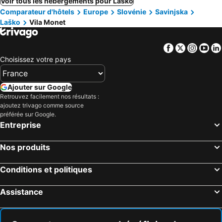
Voir tous les hébergements pour Laško
Comparateur d'hôtels
Europe
Slovénie
Savinjska
Laško
Vila Monet
Facebook
Twitter
Insta
Yo
Choisissez votre pays
Ajouter sur Google
Retrouvez facilement nos résultats :
ajoutez trivago comme source
préférée sur Google.
Entreprise
Nos produits
Conditions et politiques
Assistance