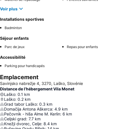
Voir plus
Installations sportives
Badminton
Séjour enfants
Parc de jeux
Repas pour enfants
Accessibilité
Parking pour handicapés
Emplacement
Savinjsko nabrežje 4, 3270, Laško, Slovénie
Distance de l’hébergement Vila Monet
Laško
:
0.1
km
Laško
:
0.2
km
Grad tabor Laško
:
0.3
km
Domačija Antona Aškerca
:
4.9
km
Pečovnik - hiša Alme M. Kerlin
:
6
km
Celjski grad
:
7.7
km
Knežji dvorec, Celje
:
8.4
km
Ruševine Gradu Rifnik
:
14
km