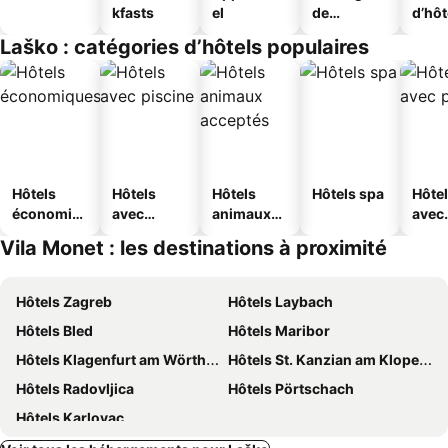
kfasts
el
de
d’hô
jeunesse
Laško : catégories d’hôtels populaires
Hôtels
Hôtels
Hôtels
Hôtels spa
Hôte
économiq
avec
animaux
avec
ues
piscine
acceptés
park
Vila Monet : les destinations à proximité
Hôtels Zagreb
Hôtels Laybach
Hôtels Bled
Hôtels Maribor
Hôtels Klagenfurt am Wörthersee
Hôtels St. Kanzian am Klopeiner See
Hôtels Radovljica
Hôtels Pörtschach
Hôtels Karlovac