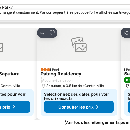
e Park?
 changent constamment. Par conséquent, il se peut que l’offre affichée sur trivago
avoris
Ajouter à mes favoris
Partager
Par
Hôtel
Hôt
3 Étoiles
Saputara
Patang Residency
Sa
/
8,
Aucune évaluation
 Centre-ville
Saputara, à 0.5 km de : Centre-ville
tes pour voir
Sélectionnez des dates pour voir
S
les prix exacts
l
s prix
Consulter les prix
Voir tous les hébergements pour