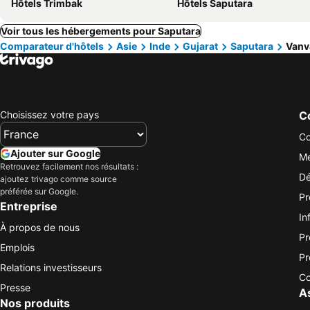
Hôtels Trimbak
Hôtels Saputara
Voir tous les hébergements pour Saputara
Comparateur d'hôtels
Asie
Inde
Gujarat
Saputara
Vanv
Choisissez votre pays
Co
Co
Ajouter sur Google
Me
Retrouvez facilement nos résultats :
Dé
ajoutez trivago comme source
préférée sur Google.
Pr
Entreprise
In
À propos de nous
Pr
Emplois
Pr
Relations investisseurs
Co
Presse
A
Nos produits