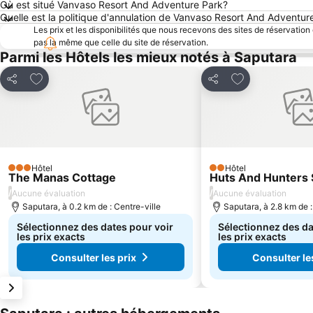
Où est situé Vanvaso Resort And Adventure Park?
Quelle est la politique d'annulation de Vanvaso Resort And Adventur
Les prix et les disponibilités que nous recevons des sites de réservation
pas la même que celle du site de réservation.
Parmi les Hôtels les mieux notés à Saputara
Ajouter à mes favoris
Ajouter à mes f
Partager
Partager
Hôtel
Hôtel
3 Étoiles
2 Étoiles
The Manas Cottage
Huts And Hunters 
/
/
Aucune évaluation
Aucune évaluation
Saputara, à 0.2 km de : Centre-ville
Saputara, à 2.8 km de :
Sélectionnez des dates pour voir
Sélectionnez des da
les prix exacts
les prix exacts
Consulter les prix
Consulter le