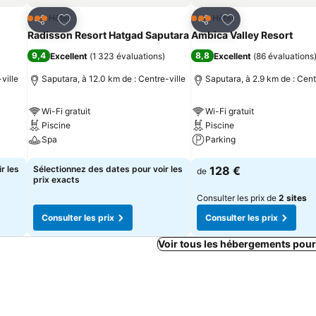
is
Ajouter à mes favoris
Ajouter à mes fav
Hôtel
Hôtel
3 Étoiles
3 Étoiles
Partager
Partager
Radisson Resort Hatgad Saputara
Ambica Valley Resort
9,4
8,8
Excellent
(
1 323 évaluations
)
Excellent
(
86 évaluations
ville
Saputara, à 12.0 km de : Centre-ville
Saputara, à 2.9 km de : Cent
Wi-Fi gratuit
Wi-Fi gratuit
Piscine
Piscine
Spa
Parking
Consulter les prix
Consulter les prix
r les
Sélectionnez des dates pour voir les
128 €
de
prix exacts
Consulter les prix de
2 sites
Consulter les prix
Consulter les prix
Voir tous les hébergements pour