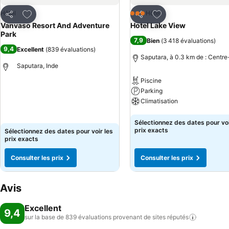
Ajouter à mes favoris
Ajouter à mes favor
Hôtel
Hôtel
3 Étoiles
Partager
Partager
Vanvaso Resort And Adventure
Hotel Lake View
Park
7,9
Bien
(
3 418 évaluations
)
9,4
Excellent
(
839 évaluations
)
Saputara, à 0.3 km de : Centre-
Saputara, Inde
Piscine
Parking
Consulter les prix
Climatisation
Consulter les prix
Sélectionnez des dates pour voi
prix exacts
Sélectionnez des dates pour voir les
prix exacts
Consulter les prix
Consulter les prix
Avis
Excellent
9,4
sur la base de 839 évaluations provenant de sites
réputés