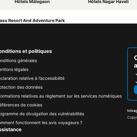
Hôtels Mālegaon
Hôtels Nagar Haveli
aso Resort And Adventure Park
nditions et politiques
nditions générales
ntions légales
claration relative à l’accessibilité
otection des données
formations relatives au règlement sur les services numériques
éférences de cookies
triva
ogramme de divulgation des vulnérabilités
Copyr
mment fonctionnent les avis voyageurs ?
ssistance