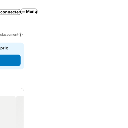
Menu
 connecter
 classement
 prix