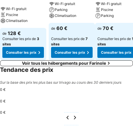
Wi-Fi gratuit
Wi-Fi gratuit
disposition. Louez votre villa en Corse avec notre site web et
Wi-Fi gratuit
Parking
Piscine
appréciez des vacances inoubliables dans une maison avec piscine
Piscine
Climatisation
Parking
confortable et idéalement située. Nous vous proposons une location
Climatisation
estivale en Corse dans la ville Farinole, juste à coté de la station
60 €
70 €
de
de
balnéaire de Saint Florent.
128 €
de
Consulter les prix de
3
Consulter les prix de
7
Consulter les prix de
sites
sites
sites
Consulter les prix
Consulter les prix
Consulter les prix
Voir tous les hébergements pour Farinole
Tendance des prix
Sur la base des prix les plus bas sur trivago au cours des 30 derniers jours
0 €
0 €
0 €