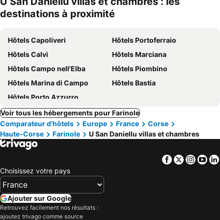
U San Daniellu villas et chambres : les
destinations à proximité
Hôtels Capoliveri
Hôtels Portoferraio
Hôtels Calvi
Hôtels Marciana
Hôtels Campo nell'Elba
Hôtels Piombino
Hôtels Marina di Campo
Hôtels Bastia
Hôtels Porto Azzurro
Voir tous les hébergements pour Farinole
Comparateur d'hôtels
Europe
France
Corse
Haute-Corse
Farinole
U San Daniellu villas et chambres
Facebook
Twitter
Insta
Yo
Choisissez votre pays
Ajouter sur Google
Retrouvez facilement nos résultats :
ajoutez trivago comme source