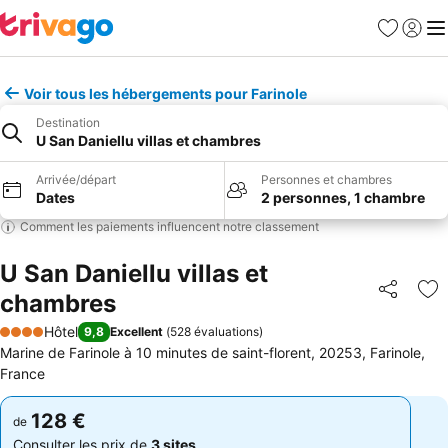
Favoris
Se con
Me
Voir tous les hébergements pour Farinole
Destination
U San Daniellu villas et chambres
Arrivée/départ
Personnes et chambres
Dates
2 personnes, 1 chambre
Comment les paiements influencent notre classement
U San Daniellu villas et
chambres
Partager
Aj
Hôtel
9,8
Excellent
(
528 évaluations
)
4 Étoiles
Marine de Farinole à 10 minutes de saint-florent, 20253, Farinole,
France
128 €
128 €
de
de
Consulter les prix de
3 sites
Consulter les prix de
3 sites