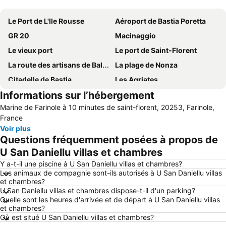
Agrandir la carte
Le Port de L'Ile Rousse
Aéroport de Bastia Poretta
GR 20
Macinaggio
Le vieux port
Le port de Saint-Florent
La route des artisans de Balagne
La plage de Nonza
Citadelle de Bastia
Les Agriates
Informations sur l’hébergement
Parc de Saleccia
Place Saint-Nicolas
Marine de Farinole à 10 minutes de saint-florent, 20253, Farinole,
San Michele de Murato
Le Delta de l'Ostriconi
France
Festival du Cinéma Italien de Bastia
La Chapelle Sainte-Croix
Voir plus
Questions fréquemment posées à propos de
U San Daniellu villas et chambres
Y a-t-il une piscine à U San Daniellu villas et chambres?
Les animaux de compagnie sont-ils autorisés à U San Daniellu villas
et chambres?
U San Daniellu villas et chambres dispose-t-il d'un parking?
Quelle sont les heures d'arrivée et de départ à U San Daniellu villas
et chambres?
Où est situé U San Daniellu villas et chambres?