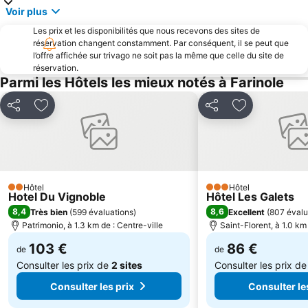
Voir plus
Les prix et les disponibilités que nous recevons des sites de
réservation changent constamment. Par conséquent, il se peut que
l’offre affichée sur trivago ne soit pas la même que celle du site de
réservation.
Parmi les Hôtels les mieux notés à Farinole
Partager
Ajouter à mes favoris
Partager
Ajouter à mes
Hôtel
Hôtel
2 Étoiles
3 Étoiles
Hotel Du Vignoble
Hôtel Les Galets
8,4
8,6
Très bien
(
599 évaluations
)
Excellent
(
807 évalu
Patrimonio, à 1.3 km de : Centre-ville
Saint-Florent, à 1.0 km
103 €
86 €
de
de
Consulter les prix de
2 sites
Consulter les prix d
Consulter les prix
Consulter le