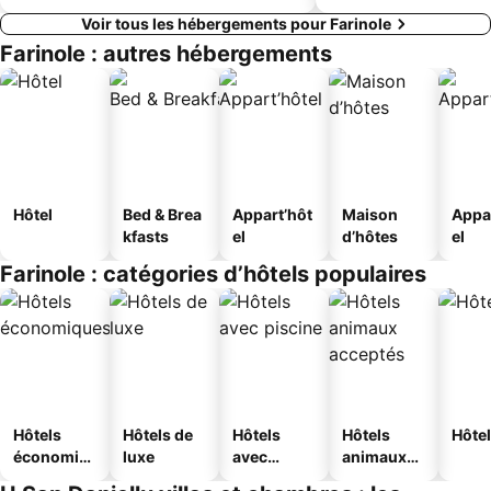
Voir tous les hébergements pour Farinole
Farinole : autres hébergements
Hôtel
Bed & Brea
Appart’hôt
Maison
Appa
kfasts
el
d’hôtes
el
Farinole : catégories d’hôtels populaires
Hôtels
Hôtels de
Hôtels
Hôtels
Hôtel
économiq
luxe
avec
animaux
ues
piscine
acceptés