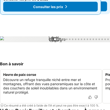
Consulter les prix
Consulter les prix
1 / 82
Bon à savoir
Havre de paix corse
Pi
Découvre un refuge tranquille niché entre mer et
Pr
montagnes, offrant des vues panoramiques sur la côte et
po
des couchers de soleil inoubliables dans un environnement
im
naturel protégé.
Ce résumé a été créé à l’aide de l’IA et peut ne pas être exact à 100 %.