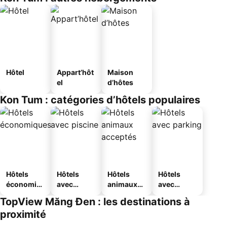
Hôtel
Appart’hôt
Maison
el
d’hôtes
Kon Tum : catégories d’hôtels populaires
Hôtels
Hôtels
Hôtels
Hôtels
économiq
avec
animaux
avec
ues
piscine
acceptés
parking
TopView Măng Đen : les destinations à
proximité