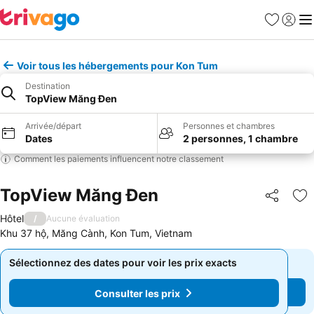
Favoris
Se con
Me
Voir tous les hébergements pour Kon Tum
Destination
TopView Măng Đen
Arrivée/départ
Personnes et chambres
Dates
2 personnes, 1 chambre
Comment les paiements influencent notre classement
TopView Măng Đen
Partager
Aj
Hôtel
/
Aucune évaluation
Khu 37 hộ, Măng Cành, Kon Tum, Vietnam
Sélectionnez des dates pour voir les prix exacts
Sélectionnez des dates pour voir les prix exacts
Consulter les prix
Consulter les prix