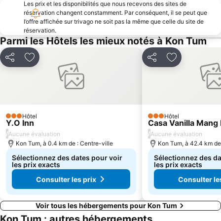
Les prix et les disponibilités que nous recevons des sites de
réservation changent constamment. Par conséquent, il se peut que
l’offre affichée sur trivago ne soit pas la même que celle du site de
réservation.
Parmi les Hôtels les mieux notés à Kon Tum
Partager
Ajouter à mes favoris
Partager
Ajouter à mes
Hôtel
Hôtel
3 Étoiles
3 Étoiles
Y.O Inn
Casa Vanilla Mang
/
/
Aucune évaluation
Aucune évaluation
Kon Tum, à 0.4 km de : Centre-ville
Kon Tum, à 42.4 km de 
Sélectionnez des dates pour voir
Sélectionnez des da
les prix exacts
les prix exacts
Consulter les prix
Consulter le
Voir tous les hébergements pour Kon Tum
Kon Tum : autres hébergements