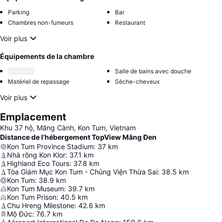
Parking
Bar
Chambres non-fumeurs
Restaurant
Voir plus
Équipements de la chambre
Salle de bains avec douche
Matériel de repassage
Sèche-cheveux
Voir plus
Emplacement
Khu 37 hộ, Măng Cành, Kon Tum, Vietnam
Distance de l’hébergement TopView Măng Đen
Kon Tum Province Stadium
:
37
km
Nhà rông Kon Klor
:
37.1
km
Highland Eco Tours
:
37.8
km
Tòa Giám Mục Kon Tum - Chủng Viện Thừa Sai
:
38.5
km
Kon Tum
:
38.9
km
Kon Tum Museum
:
39.7
km
Kon Tum Prison
:
40.5
km
Chu Hreng Milestone
:
42.6
km
Mộ Đức
:
76.7
km