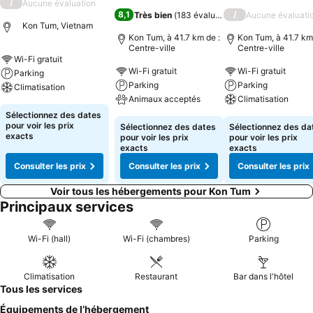
/
Aucune évaluation
8,1
/
Très bien
(
183 évaluations
)
Aucune évaluati
Kon Tum, Vietnam
Kon Tum, à 41.7 km de :
Kon Tum, à 41.7 km
Centre-ville
Centre-ville
Wi-Fi gratuit
Wi-Fi gratuit
Wi-Fi gratuit
Parking
Parking
Parking
Climatisation
Animaux acceptés
Climatisation
Sélectionnez des dates
pour voir les prix
Sélectionnez des dates
Sélectionnez des da
exacts
pour voir les prix
pour voir les prix
exacts
exacts
Consulter les prix
Consulter les prix
Consulter les prix
Voir tous les hébergements pour Kon Tum
Principaux services
Wi-Fi (hall)
Wi-Fi (chambres)
Parking
Climatisation
Restaurant
Bar dans l'hôtel
Tous les services
Équipements de l’hébergement