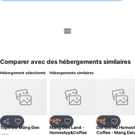
1 / 0
Comparer avec des hébergements similaires
Hébergement sélectionné
Hébergements similaires
Hôtel
Hôtel
Hôtel
4 Étoiles
3 Étoiles
Partager
Ajouter à mes favoris
Partager
Ajouter à mes favoris
Partager
Ajouter à
TopView Măng Đen
Măng Đen Land -
Doi Gio Hu Homest
Homestay&Coffee
Coffee - Mang Den