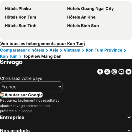
Hôtels Pleiku
Hôtels Quang Ngai City
Hôtels Kon Tum
Hôtels An Khe
Hôtels Son Tinh
Hôtels Binh Son
Voir tous les hébergements pour Kon Tum
Comparateur d'hôtels
Asie
Vietnam
Kon Tum Province
Kon Tum
TopView Măng Đen
Facebook
Twitter
Insta
Yo
Choisissez votre pays
Ajouter sur Google
Retrouvez facilement nos résultats :
ajoutez trivago comme source
préférée sur Google.
Entreprise
Nos produits