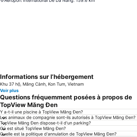
Aéroport International De Da Nang
:
159.6
km
Informations sur l’hébergement
Agrandir la carte
Khu 37 hộ, Măng Cành, Kon Tum, Vietnam
Voir plus
Questions fréquemment posées à propos de
TopView Măng Đen
Y a-t-il une piscine à TopView Măng Đen?
Les animaux de compagnie sont-ils autorisés à TopView Măng Đen?
TopView Măng Đen dispose-t-il d'un parking?
Où est situé TopView Măng Đen?
Quelle est la politique d'annulation de TopView Măng Đen?