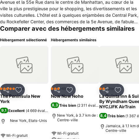
Avenue et la 55e Rue dans le centre de Manhattan, au cœur de la
ville la plus prestigieuse pour le shopping, les divertissements et les
visites culturelles. L’hôtel est à quelques enjambées de Central Park,
du Rockefeller Center, des commerces de la 5e Avenue, de fabuleux
Comparer avec des hébergements similaires
restaurants, des musées historiques et des passionnants théâtres
de Broadway.
Hébergement sélectionné
Hébergements similaires
Hôtel
Hôtel
Hôtel
5 Étoiles
3 Étoiles
2 Étoiles
Partager
Ajouter à mes favoris
Partager
Ajouter à mes favoris
Partager
Ajouter à
The Peninsula New
Now Now Noho
La Quinta Inn & Sui
York
By Wyndham Que
8,3
Très bien
(
2 311 évaluations
)
NYC/JFK AirTrain
9,1
Excellent
(
4 669 évaluations
)
New York, à 3.7 km de :
8,4
Très bien
(
1 367 
Centre-ville
New York, Etats-Unis
Jamaica, à 1.1 km d
Centre-ville
Wi-Fi gratuit
Wi-Fi gratuit