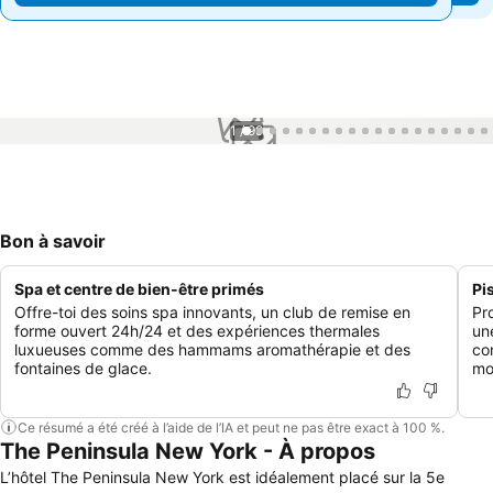
1 / 99
Bon à savoir
Spa et centre de bien-être primés
Pi
Offre-toi des soins spa innovants, un club de remise en
Pr
forme ouvert 24h/24 et des expériences thermales
un
luxueuses comme des hammams aromathérapie et des
co
fontaines de glace.
mo
Ce résumé a été créé à l’aide de l’IA et peut ne pas être exact à 100 %.
The Peninsula New York - À propos
L’hôtel The Peninsula New York est idéalement placé sur la 5e