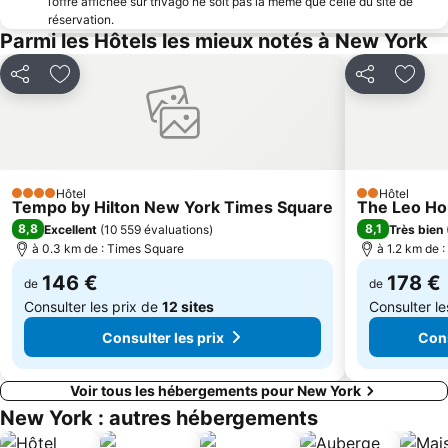
l’offre affichée sur trivago ne soit pas la même que celle du site de
réservation.
Brooklyn Bridge City Hall Metro Station
Dumbo
Parmi les Hôtels les mieux notés à New York
Cinquième Avenue
Wall Street
Partager
Ajouter à mes favoris
Partager
Ajout
West Village
Brooklyn Cruise Terminal
Rockefeller Center
Tribeca
Marriott Marquis - The View
Pont de Brooklyn
Central Park Zoo
Musée d'Art Moderne - MoMA
Hôtel
Hôtel
4 Étoiles
2 Étoiles
Terminal de Croisière de Manhattan
Crown Heights
Tempo by Hilton New York Times Square
The Leo H
8,8
8,1
Excellent
(
10 559 évaluations
)
Très bien
Siège des Nations Unies
Greenpoint
à 0.3 km de : Times Square
à 1.2 km de :
146 €
178 €
de
de
Consulter les prix de
12 sites
Consulter le
Consulter les prix
Cons
Voir tous les hébergements pour New York
New York : autres hébergements