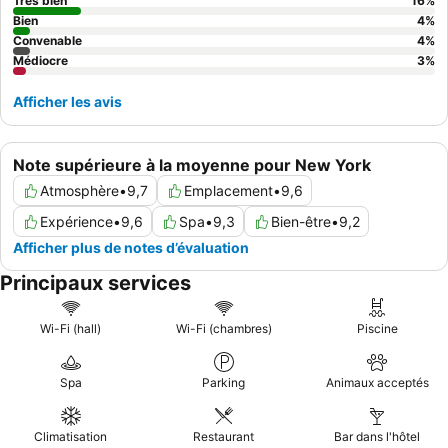
surclassées
pour un espace généreux et des équipements bien
Très bien
16
%
pensés.
Bien
4
%
Convenable
4
%
Médiocre
3
%
Afficher les avis
Note supérieure à la moyenne pour New York
Atmosphère
•
9,7
Emplacement
•
9,6
Expérience
•
9,6
Spa
•
9,3
Bien-être
•
9,2
Afficher plus de notes d’évaluation
Principaux services
Wi-Fi (hall)
Wi-Fi (chambres)
Piscine
Spa
Parking
Animaux acceptés
Climatisation
Restaurant
Bar dans l'hôtel