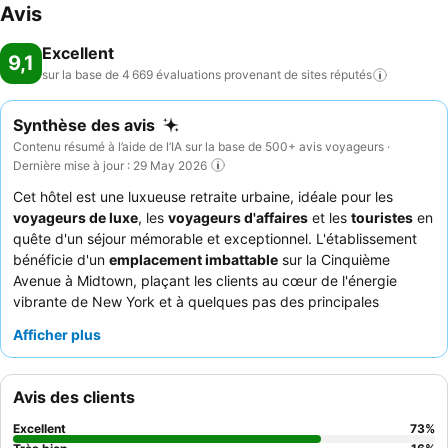
Avis
Excellent
9,1
sur la base de 4 669 évaluations provenant de sites
réputés
Synthèse des avis
Contenu résumé à l’aide de l’IA sur la base de 500+ avis voyageurs ·
Dernière mise à jour : 29 May 2026
Cet hôtel est une luxueuse retraite urbaine, idéale pour les
voyageurs de luxe
, les
voyageurs d'affaires
et les
touristes
en
quête d'un séjour mémorable et exceptionnel. L'établissement
bénéficie d'un
emplacement imbattable
sur la Cinquième
Avenue à Midtown, plaçant les clients au cœur de l'énergie
vibrante de New York et à quelques pas des principales
attractions comme Central Park et le Rockefeller Center. La
Afficher plus
piscine intérieure
avec vue sur la ville est un point fort parmi
ses installations impeccables. Les clients louent constamment le
personnel et le service exceptionnels, le petit-déjeuner étant
Avis des clients
fréquemment salué pour sa qualité et sa variété. Pour une
expérience améliorée, pensez à réserver l'une des
suites
Excellent
73
%