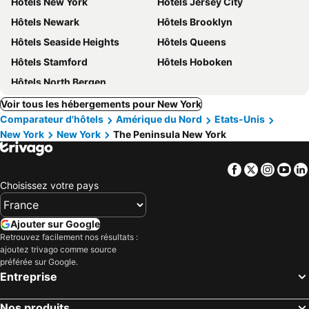
Hôtels New York
Hôtels Jersey City
Hôtels Newark
Hôtels Brooklyn
Hôtels Seaside Heights
Hôtels Queens
Hôtels Stamford
Hôtels Hoboken
Hôtels North Bergen
Voir tous les hébergements pour New York
Comparateur d'hôtels
Amérique du Nord
Etats-Unis
New York
New York
The Peninsula New York
Facebook
Twitter
Insta
Yo
Choisissez votre pays
Ajouter sur Google
Retrouvez facilement nos résultats :
ajoutez trivago comme source
préférée sur Google.
Entreprise
Nos produits