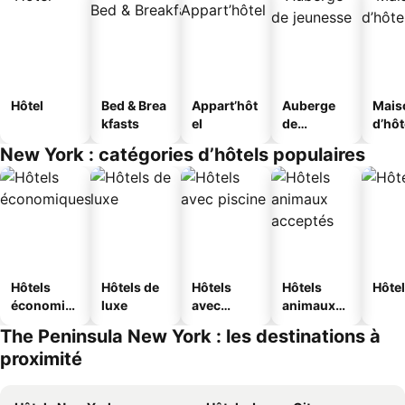
Hôtel
Bed & Brea
Appart’hôt
Auberge
Mais
kfasts
el
de
d’hô
jeunesse
New York : catégories d’hôtels populaires
Hôtels
Hôtels de
Hôtels
Hôtels
Hôtel
économiq
luxe
avec
animaux
ues
piscine
acceptés
The Peninsula New York : les destinations à
proximité