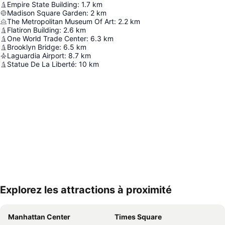
Empire State Building
:
1.7
km
Madison Square Garden
:
2
km
The Metropolitan Museum Of Art
:
2.2
km
Flatiron Building
:
2.6
km
One World Trade Center
:
6.3
km
Brooklyn Bridge
:
6.5
km
Laguardia Airport
:
8.7
km
Statue De La Liberté
:
10
km
Explorez les attractions à proximité
Agrandir la carte
Manhattan Center
Times Square