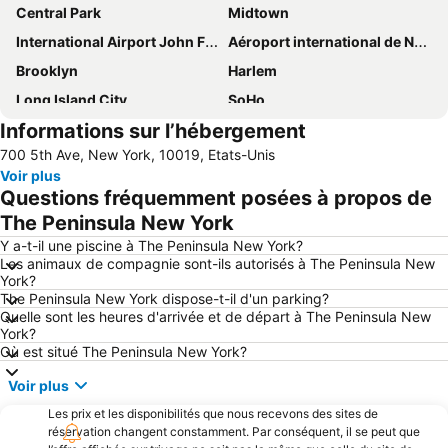
Central Park
Midtown
International Airport John F. Kennedy
Aéroport international de Newark-Liberty
Brooklyn
Harlem
Long Island City
SoHo
Informations sur l’hébergement
Chelsea
Empire State Building
700 5th Ave, New York, 10019, Etats-Unis
Broadway
Aéroport de New York-LaGuardia
Voir plus
Upper West Side
Lower Manhattan
Questions fréquemment posées à propos de
Williamsburg
Madison Square Garden
The Peninsula New York
Gare Centrale de New-York
Financial District
Y a-t-il une piscine à The Peninsula New York?
Les animaux de compagnie sont-ils autorisés à The Peninsula New
Upper East Side
MetLife Stadium
York?
The Peninsula New York dispose-t-il d'un parking?
Greenwich Village
Queens
Quelle sont les heures d'arrivée et de départ à The Peninsula New
42nd St Bryant Pk Metro Station
Chinatown
York?
Où est situé The Peninsula New York?
Terminal de Bus de Port Authority
7th Ave Metro Station
Voir plus
Brooklyn Heights
Bryant Park
Les prix et les disponibilités que nous recevons des sites de
Penn Station
Times Sq 42nd St Metro Station
réservation changent constamment. Par conséquent, il se peut que
Hell's Kitchen
Astoria