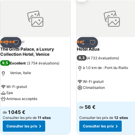
Ajouter à mes favoris
Ajouter à mes favor
Hôtel
Hôtel
5 Étoiles
2 Étoiles
Partager
Partager
The Gritti Palace, a Luxury
Hotel Adua
Collection Hotel, Venice
6,3
(
4 732 évaluations
)
9,5
Excellent
(
3 754 évaluations
)
à 1.0 km de : Pont du Rialto
Venise, Italie
Wi-Fi gratuit
Wi-Fi gratuit
Climatisation
Spa
Animaux acceptés
Consulter les prix
56 €
de
Consulter les prix
1 045 €
de
Consulter les prix de
11 sites
Consulter les prix de
12 sites
Consulter les prix
Consulter les prix