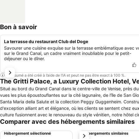
Bon à savoir
La terrasse du restaurant Club del Doge
Savourer une cuisine exquise sur la terrasse emblématique avec v
sur le Grand Canal, un cadre vraiment inoubliable pour le petit-
déjeuner ou le dîner.
Ce résumé a été créé à l’aide de l’IA et peut ne pas être exact à 100 %.
The Gritti Palace, a Luxury Collection Hotel, V
Situé au bord du Grand Canal dans le centre-ville de Venise, près du 
vues les plus époustouflantes sur la cité lagunaire, de l'île de San 
Santa Maria della Salute et la collection Peggy Guggenheim. Construit
d'exception alliant art et élégance, où les clients se sentent chez e
culture fusionnent avec le renouveau du style vénitien, notre hôtel ci
Comparer avec des hébergements similaires
attentionné, une expérience culinaire enchanteresse et de nouvelles p
exclusives et de ses terrasses légendaires à la Gritti Epicurean Schoo
Hébergement sélectionné
Hébergements similaires
suivant
Sisley Paris, The Gritti Palace permet à des générations d'influenceu