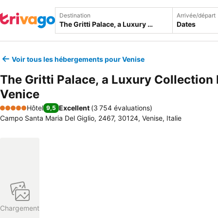
Destination
Arrivée/départ
Dates
Voir tous les hébergements pour Venise
The Gritti Palace, a Luxury Collection 
Venice
Hôtel
Excellent
(
3 754 évaluations
)
9,5
5 Étoiles
Campo Santa Maria Del Giglio, 2467, 30124, Venise, Italie
Chargement