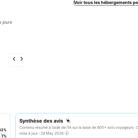
Voir tous les hébergements p
s jours
Synthèse des avis
Contenu résumé à l’aide de l’IA sur la base de 600+ avis voyageurs · 
82
%
mise à jour : 29 May 2026
7
%