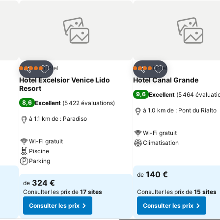
is
Ajouter à mes favoris
Ajouter à mes fav
Hôtel
Hôtel
5 Étoiles
4 Étoiles
Partager
Partager
Hotel Excelsior Venice Lido
Hotel Canal Grande
Resort
9,6
Excellent
(
5 464 évaluati
8,6
Excellent
(
5 422 évaluations
)
à 1.0 km de : Pont du Rialto
à 1.1 km de : Paradiso
Wi-Fi gratuit
Wi-Fi gratuit
Climatisation
Piscine
Parking
Consulter les prix
140 €
de
Consulter les prix
324 €
de
Consulter les prix de
17 sites
Consulter les prix de
15 sites
Consulter les prix
Consulter les prix