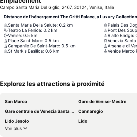
Emplacement
Campo Santa Maria Del Giglio, 2467, 30124, Venise, Italie
Distance de l’hébergement The Gritti Palace, a Luxury Collection
Santa Maria Della Salute
:
0.2
km
Palais Des Do
Teatro La Fenice
:
0.2
km
Pont Des Soup
Venise
:
0.5
km
Rialto Bridge
:
Place Saint-Marc
:
0.5
km
Venezia Santa
Campanile De Saint-Marc
:
0.5
km
Arsenale di Ve
St Mark's Basilica
:
0.6
km
Venice Marco P
Explorez les attractions à proximité
San Marco
Gare de Venise-Mestre
Gare centrale de Venezia Santa Lucia
Cannaregio
Lido Jesolo
Lido
Voir plus