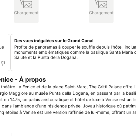
Chargement
Chargement
Des vues inégalées sur le Grand Canal
ue
Profite de panoramas à couper le souffle depuis l'hôtel, inclu
monuments emblématiques comme la basilique Santa Maria d
Salute et la Punta della Dogana.
enice - À propos
théâtre La Fenice et de la place Saint-Marc, The Gritti Palace offre l
Giorgio Maggiore au musée Punta della Dogana, en passant par la basil
 en 1475, ce palais aristocratique et hôtel de luxe à Venise est un li
ux dans l'ambiance d'une résidence privée. Joyau historique où patrim
nq étoiles à Venise est une version raffinée de lui-même, offrant un s
ossibilités pour se détendre et se divertir. De la conception de ses 
l, en passant par les yachts Riva, le Riva Lounge et le Gritti Spa sou
rs de se réunir pour explorer, savourer et célébrer ensemble.