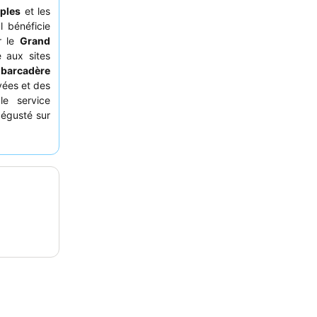
ples
et les
l bénéficie
r le
Grand
e aux sites
barcadère
vées et des
le service
dégusté sur
 expérience
ine
avec le