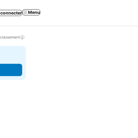
Menu
 connecter
 classement