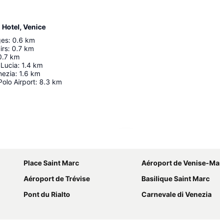
 Hotel, Venice
ges
:
0.6
km
irs
:
0.7
km
0.7
km
 Lucia
:
1.4
km
nezia
:
1.6
km
olo Airport
:
8.3
km
Agrandir la carte
Place Saint Marc
Aéroport de Venise-Ma
Aéroport de Trévise
Basilique Saint Marc
Pont du Rialto
Carnevale di Venezia