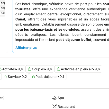
3
%
Cet hôtel historique, véritable havre de paix pour les
cou
3
%
touristes
, offre une expérience vénitienne authentique. I
5
%
d'un emplacement central exceptionnel, directement su
Canal
, offrant des vues imprenables et un accès facil
emblématiques. L'établissement dispose de son propre
em
pour les bateaux-taxis et les gondoles
, assurant des arri
départs pratiques. Les clients louent constamment 
impeccable et l'excellent
petit-déjeuner buffet
, souvent 
une terrasse panoramique surplombant le canal. Pour une
Afficher plus
vraiment immersive, pensez à réserver un
cours de cuis
chef de l'hôtel.
Activités
•
9,6
Couples
•
9,6
Activités en plein air
•
9,6
Service
•
9,2
Petit déjeuner
•
9,1
es)
Spa
Restaurant