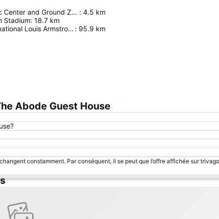
Waveland Civic Center and Ground Zero Museum
:
4.5
km
n Stadium
:
18.7
km
Aéroport International Louis Armstrong De La Nouvelle-Orléans
:
95.9
km
The Abode Guest House
Agrandir la carte
use?
 changent constamment. Par conséquent, il se peut que l’offre affichée sur trivago
is