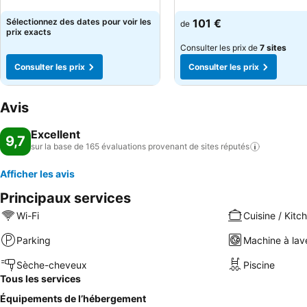
Consulter les prix
Consulter les prix
Sélectionnez des dates pour voir les
101 €
de
prix exacts
Consulter les prix de
7 sites
Consulter les prix
Consulter les prix
Avis
Excellent
9,7
sur la base de 165 évaluations provenant de sites
réputés
Afficher les avis
Principaux services
Wi-Fi
Cuisine / Kitc
Parking
Machine à lav
Sèche-cheveux
Piscine
Tous les services
Équipements de l’hébergement