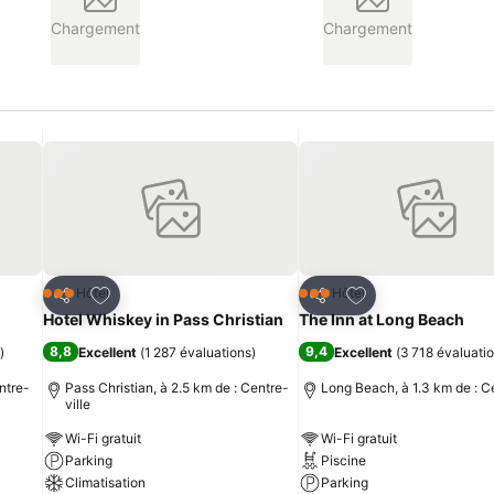
Chargement
Chargement
is
Ajouter à mes favoris
Ajouter à mes fav
Hôtel
Hôtel
3 Étoiles
3 Étoiles
Partager
Partager
Hotel Whiskey in Pass Christian
The Inn at Long Beach
8,8
9,4
)
Excellent
(
1 287 évaluations
)
Excellent
(
3 718 évaluati
ntre-
Pass Christian, à 2.5 km de : Centre-
Long Beach, à 1.3 km de : Ce
ville
Wi-Fi gratuit
Wi-Fi gratuit
Parking
Piscine
Climatisation
Parking