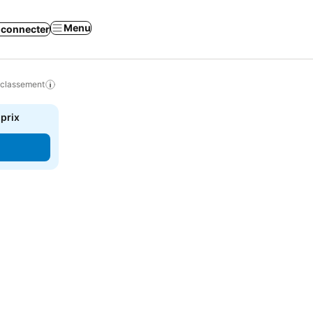
Menu
 connecter
 classement
 prix