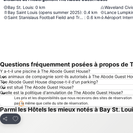
Bay St. Louis
:
0
km
Bay Saint Louis (opens summer 2025)
:
0.4
km
Lance Lumpki
Saint Stanislaus Football Fieild and Track
:
0.6
km
Questions fréquemment posées à propos de 
Y a-t-il une piscine à The Abode Guest House?
Les animaux de compagnie sont-ils autorisés à The Abode Guest Ho
The Abode Guest House dispose-t-il d'un parking?
Où est situé The Abode Guest House?
Quelle est la politique d'annulation de The Abode Guest House?
Les prix et les disponibilités que nous recevons des sites de réservation
pas la même que celle du site de réservation.
Parmi les Hôtels les mieux notés à Bay St. Lou
Ajouter à mes favoris
Partager