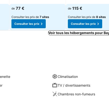
Consulter les prix
Consulter les prix
77 €
115 €
de
de
Consulter les prix de
7 sites
Consulter les prix de
8 sites
Consulter les prix
Consulter les prix
Voir tous les hébergements pour Bay
henette
Climatisation
er
TV / divertissements
Chambres non-fumeurs