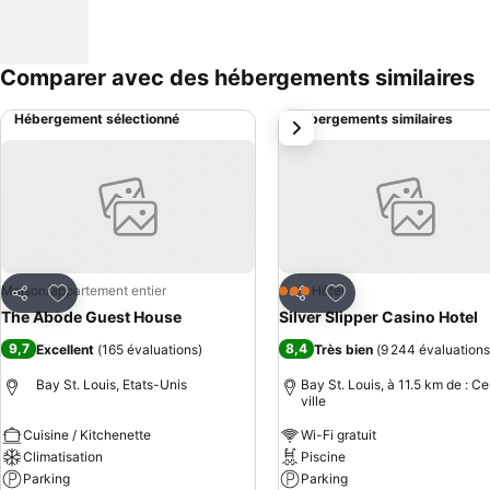
Comparer avec des hébergements similaires
Hébergement sélectionné
Hébergements similaires
suivant
Ajouter à mes favoris
Ajouter à mes favor
Maison/appartement entier
Hôtel
3 Étoiles
Partager
Partager
The Abode Guest House
Silver Slipper Casino Hotel
9,7
8,4
Excellent
(
165 évaluations
)
Très bien
(
9 244 évaluations
Bay St. Louis, Etats-Unis
Bay St. Louis, à 11.5 km de : Ce
ville
Cuisine / Kitchenette
Wi-Fi gratuit
Climatisation
Piscine
Parking
Parking