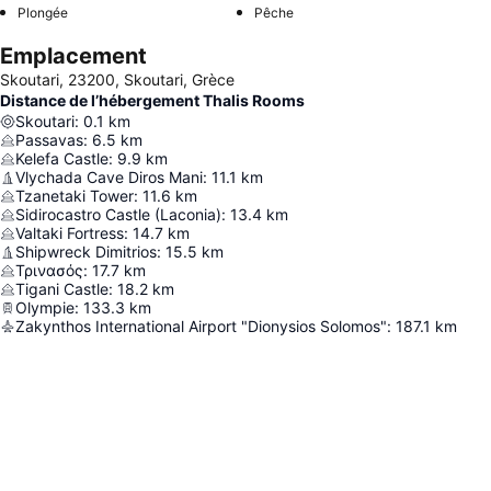
Plongée
Pêche
Emplacement
Skoutari, 23200, Skoutari, Grèce
Distance de l’hébergement Thalis Rooms
Skoutari
:
0.1
km
Passavas
:
6.5
km
Kelefa Castle
:
9.9
km
Vlychada Cave Diros Mani
:
11.1
km
Tzanetaki Tower
:
11.6
km
Sidirocastro Castle (Laconia)
:
13.4
km
Valtaki Fortress
:
14.7
km
Shipwreck Dimitrios
:
15.5
km
Τρινασός
:
17.7
km
Tigani Castle
:
18.2
km
Olympie
:
133.3
km
Zakynthos International Airport "Dionysios Solomos"
:
187.1
km