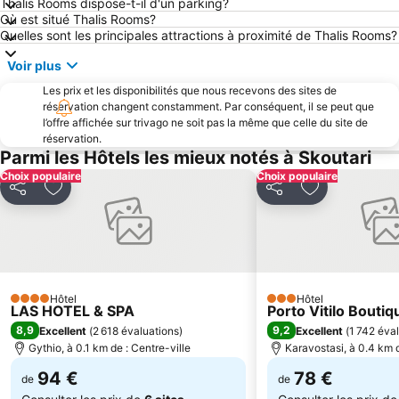
Thalis Rooms dispose-t-il d'un parking?
Où est situé Thalis Rooms?
Quelles sont les principales attractions à proximité de Thalis Rooms?
Voir plus
Les prix et les disponibilités que nous recevons des sites de
réservation changent constamment. Par conséquent, il se peut que
l’offre affichée sur trivago ne soit pas la même que celle du site de
réservation.
Parmi les Hôtels les mieux notés à Skoutari
Choix populaire
Choix populaire
Partager
Ajouter à mes favoris
Partager
Ajouter à mes
Hôtel
Hôtel
4 Étoiles
3 Étoiles
LAS HOTEL & SPA
Porto Vitilo Boutiq
8,9
9,2
Excellent
(
2 618 évaluations
)
Excellent
(
1 742 éva
Gythio, à 0.1 km de : Centre-ville
Karavostasi, à 0.4 km d
94 €
78 €
de
de