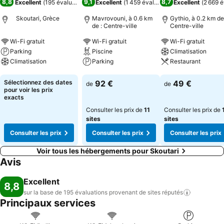
8,8
9,1
8,7
Excellent
(
195 évaluations
)
Excellent
(
1 459 évaluations
Excellent
)
(
2 669 é
Skoutari, Grèce
Mavrovouni, à 0.6 km
Gythio, à 0.2 km de
de : Centre-ville
Centre-ville
Wi-Fi gratuit
Wi-Fi gratuit
Wi-Fi gratuit
Parking
Piscine
Climatisation
Climatisation
Parking
Restaurant
Consulter les prix
Consulter les prix
Consulter les pri
Sélectionnez des dates
92 €
49 €
de
de
pour voir les prix
exacts
Consulter les prix de
11
Consulter les prix de
sites
sites
Consulter les prix
Consulter les prix
Consulter les prix
Voir tous les hébergements pour Skoutari
Avis
Excellent
8,8
sur la base de 195 évaluations provenant de sites
réputés
Principaux services