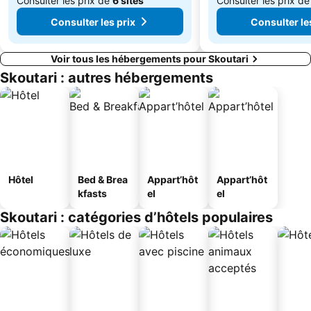
Consulter les prix de
6 sites
Consulter les prix d
Consulter les prix
Consulter le
Voir tous les hébergements pour Skoutari
Skoutari : autres hébergements
Hôtel
Bed & Brea
Appart’hôt
Appart’hôt
kfasts
el
el
Skoutari : catégories d’hôtels populaires