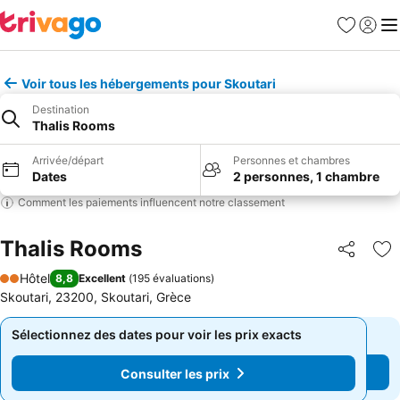
Favoris
Se con
Me
Voir tous les hébergements pour Skoutari
Destination
Thalis Rooms
Arrivée/départ
Personnes et chambres
Dates
2 personnes, 1 chambre
Comment les paiements influencent notre classement
Thalis Rooms
Partager
Aj
Hôtel
8,8
Excellent
(
195 évaluations
)
2 Étoiles
Skoutari, 23200, Skoutari, Grèce
Sélectionnez des dates pour voir les prix exacts
Sélectionnez des dates pour voir les prix exacts
Consulter les prix
Consulter les prix