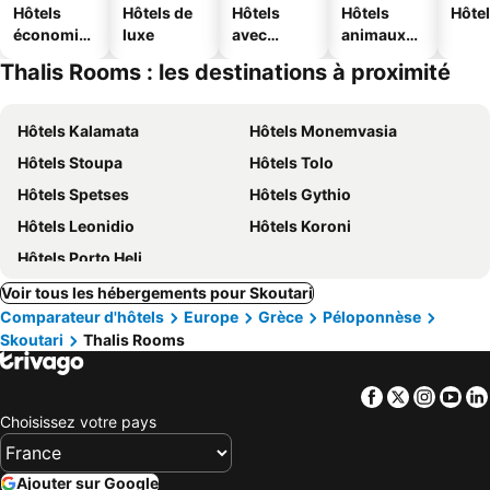
Hôtels
Hôtels de
Hôtels
Hôtels
Hôtel
économiq
luxe
avec
animaux
ues
piscine
acceptés
Thalis Rooms : les destinations à proximité
Hôtels Kalamata
Hôtels Monemvasia
Hôtels Stoupa
Hôtels Tolo
Hôtels Spetses
Hôtels Gythio
Hôtels Leonidio
Hôtels Koroni
Hôtels Porto Heli
Voir tous les hébergements pour Skoutari
Comparateur d'hôtels
Europe
Grèce
Péloponnèse
Skoutari
Thalis Rooms
Facebook
Twitter
Insta
Yo
Choisissez votre pays
Ajouter sur Google