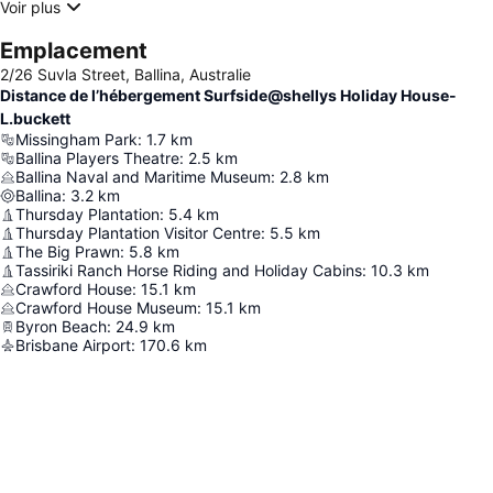
Voir plus
Emplacement
2/26 Suvla Street, Ballina, Australie
Distance de l’hébergement Surfside@shellys Holiday House-
L.buckett
Missingham Park
:
1.7
km
Ballina Players Theatre
:
2.5
km
Ballina Naval and Maritime Museum
:
2.8
km
Ballina
:
3.2
km
Thursday Plantation
:
5.4
km
Thursday Plantation Visitor Centre
:
5.5
km
The Big Prawn
:
5.8
km
Tassiriki Ranch Horse Riding and Holiday Cabins
:
10.3
km
Crawford House
:
15.1
km
Crawford House Museum
:
15.1
km
Byron Beach
:
24.9
km
Brisbane Airport
:
170.6
km