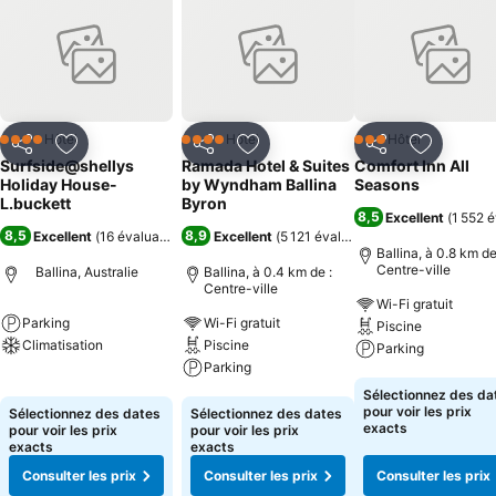
Hôtel
Hôtel
Hôtel
4 Étoiles
4 Étoiles
3 Étoiles
Partager
Ajouter à mes favoris
Partager
Ajouter à mes favoris
Partager
Ajouter à
Surfside@shellys
Ramada Hotel & Suites
Comfort Inn All
Holiday House-
by Wyndham Ballina
Seasons
L.buckett
Byron
8,5
Excellent
(
1 552 é
8,5
8,9
Excellent
(
16 évaluations
)
Excellent
(
5 121 évaluations
)
Ballina, à 0.8 km de
Centre-ville
Ballina, Australie
Ballina, à 0.4 km de :
Centre-ville
Wi-Fi gratuit
Parking
Wi-Fi gratuit
Piscine
Climatisation
Piscine
Parking
Parking
Consulter les prix
Consulter les pri
Sélectionnez des da
Consulter les prix
pour voir les prix
Sélectionnez des dates
Sélectionnez des dates
exacts
pour voir les prix
pour voir les prix
exacts
exacts
Consulter les prix
Consulter les prix
Consulter les prix