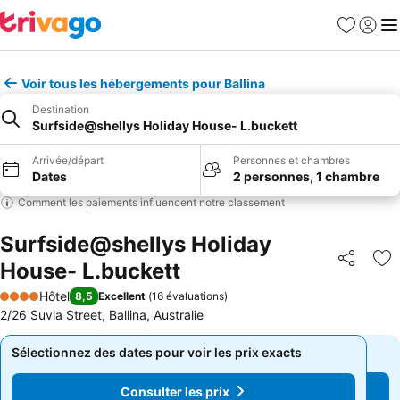
Favoris
Se con
Me
Voir tous les hébergements pour Ballina
Destination
Surfside@shellys Holiday House- L.buckett
Arrivée/départ
Personnes et chambres
Dates
2 personnes, 1 chambre
Comment les paiements influencent notre classement
Surfside@shellys Holiday
House- L.buckett
Partager
Aj
Hôtel
8,5
Excellent
(
16 évaluations
)
4 Étoiles
2/26 Suvla Street, Ballina, Australie
Sélectionnez des dates pour voir les prix exacts
Sélectionnez des dates pour voir les prix exacts
Consulter les prix
Consulter les prix