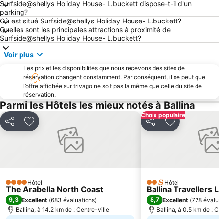
Surfside@shellys Holiday House- L.buckett dispose-t-il d'un
parking?
Où est situé Surfside@shellys Holiday House- L.buckett?
Quelles sont les principales attractions à proximité de
Surfside@shellys Holiday House- L.buckett?
Voir plus
Les prix et les disponibilités que nous recevons des sites de
réservation changent constamment. Par conséquent, il se peut que
l’offre affichée sur trivago ne soit pas la même que celle du site de
réservation.
Parmi les Hôtels les mieux notés à Ballina
Choix populaire
Partager
Ajouter à mes favoris
Partager
Ajouter à mes
Hôtel
Hôtel
4 Étoiles
2 Étoiles
The Arabella North Coast
Ballina Travellers
9,3
8,7
Excellent
(
683 évaluations
)
Excellent
(
728 évalu
Ballina, à 14.2 km de : Centre-ville
Ballina, à 0.5 km de : C