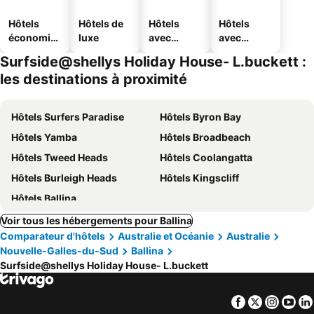
Hôtels
Hôtels de
Hôtels
Hôtels
économiq
luxe
avec
avec
ues
piscine
parking
Surfside@shellys Holiday House- L.buckett :
les destinations à proximité
Hôtels Surfers Paradise
Hôtels Byron Bay
Hôtels Yamba
Hôtels Broadbeach
Hôtels Tweed Heads
Hôtels Coolangatta
Hôtels Burleigh Heads
Hôtels Kingscliff
Hôtels Ballina
Voir tous les hébergements pour Ballina
Comparateur d'hôtels
Australie et Océanie
Australie
Nouvelle-Galles-du-Sud
Ballina
Surfside@shellys Holiday House- L.buckett
Facebook
Twitter
Insta
Yo