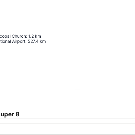
scopal Church
:
1.2
km
tional Airport
:
527.4
km
Agrandir la carte
Super 8