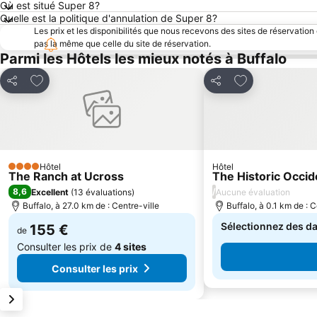
Où est situé Super 8?
Quelle est la politique d'annulation de Super 8?
Les prix et les disponibilités que nous recevons des sites de réservation
pas la même que celle du site de réservation.
Parmi les Hôtels les mieux notés à Buffalo
Ajouter à mes favoris
Ajouter à mes f
Partager
Partager
Hôtel
Hôtel
4 Étoiles
The Ranch at Ucross
The Historic Occid
8,6
/
Excellent
(
13 évaluations
)
Aucune évaluation
Buffalo, à 27.0 km de : Centre-ville
Buffalo, à 0.1 km de : C
Sélectionnez des dat
155 €
de
Consulter les prix de
4 sites
Consulter les prix