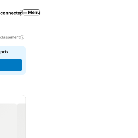
Menu
 connecter
 classement
 prix