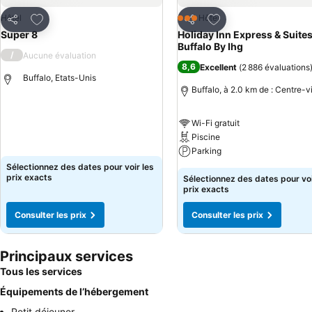
Ajouter à mes favoris
Ajouter à mes favor
Hôtel
Hôtel
3 Étoiles
Partager
Partager
Super 8
Holiday Inn Express & Suite
Buffalo By Ihg
/
Aucune évaluation
8,6
Excellent
(
2 886 évaluations
Buffalo, Etats-Unis
Buffalo, à 2.0 km de : Centre-vi
Wi-Fi gratuit
Piscine
Parking
Sélectionnez des dates pour voir les
prix exacts
Sélectionnez des dates pour voi
prix exacts
Consulter les prix
Consulter les prix
Principaux services
Tous les services
Équipements de l’hébergement
Petit déjeuner