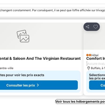
 changent constamment. Par conséquent, il se peut que l’offre affichée sur trivago
avoris
Ajoute
Partager
Hôtel
2 Étoiles
ental & Saloon And The Virginian Restaurant
Comfort I
/
Aucune évalu
entre-ville
Buffalo, à 
es pour voir les prix exacts
Sélection
les prix e
Consulter les prix
Co
Voir tous les hébergements po