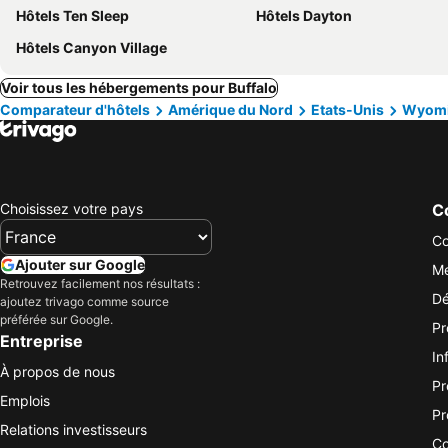
Hôtels Ten Sleep
Hôtels Dayton
Hôtels Canyon Village
Voir tous les hébergements pour Buffalo
Comparateur d'hôtels
Amérique du Nord
Etats-Unis
Wyom
Choisissez votre pays
Co
Co
Ajouter sur Google
Me
Retrouvez facilement nos résultats :
Dé
ajoutez trivago comme source
préférée sur Google.
Pr
Entreprise
In
À propos de nous
Pr
Emplois
Pr
Relations investisseurs
Co