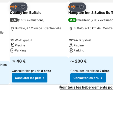
is
Ajouter à mes favoris
Ajouter à mes fav
Hôtel
Hôtel
3 Étoiles
3 Étoiles
Partager
Partager
s
Quality Inn Buffalo
Hampton Inn & Suites Buff
7,0
9,4
(
1 109 évaluations
)
Excellent
(
2 902 évaluati
)
Buffalo, à 1.2 km de : Centre-ville
Buffalo, à 1.5 km de : Centre
lle
Wi-Fi gratuit
Wi-Fi gratuit
Piscine
Piscine
Parking
Parking
48 €
200 €
de
de
r les
Consulter les prix de
8 sites
Consulter les prix de
7 sites
Consulter les prix
Consulter les prix
Voir tous les hébergements po