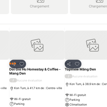
Chargement
Chargemen
is
Ajouter à mes favoris
Ajouter à mes fav
Hôtel
Hôtel
3 Étoiles
Partager
Partager
Doi Gio Hu Homestay & Coffee -
TopView Măng Đen
Mang Den
/
Aucune évaluation
/
Aucune évaluation
Kon Tum, à 38.9 km de : Cen
-ville
Kon Tum, à 41.7 km de : Centre-ville
Wi-Fi gratuit
Wi-Fi gratuit
Parking
Parking
Climatisation