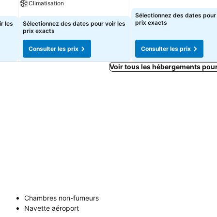
Climatisation
Consulter les prix
Sélectionnez des dates pour 
Consulter les prix
prix exacts
r les
Sélectionnez des dates pour voir les
prix exacts
Consulter les prix
Consulter les prix
Voir tous les hébergements pou
Chambres non-fumeurs
Navette aéroport