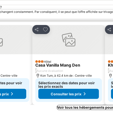
n?
 changent constamment. Par conséquent, il se peut que l’offre affichée sur trivago
avoris
Ajouter à mes favoris
Partager
Par
Hôtel
3 Étoiles
3 É
Casa Vanilla Mang Den
Kh
/
/
Aucune évaluation
Au
 Centre-ville
Kon Tum, à 42.4 km de : Centre-ville
tes pour voir
Sélectionnez des dates pour voir
S
les prix exacts
l
s prix
Consulter les prix
Voir tous les hébergements pou