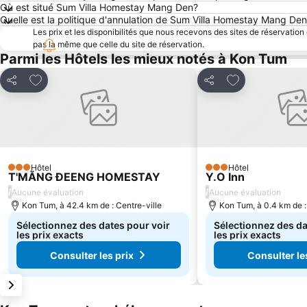
Où est situé Sum Villa Homestay Mang Den?
Quelle est la politique d'annulation de Sum Villa Homestay Mang De
Les prix et les disponibilités que nous recevons des sites de réservation
pas la même que celle du site de réservation.
Parmi les Hôtels les mieux notés à Kon Tum
Ajouter à mes favoris
Ajouter à mes f
Partager
Partager
Hôtel
Hôtel
3 Étoiles
3 Étoiles
T'MĂNG ĐEENG HOMESTAY
Y.O Inn
/
/
Aucune évaluation
Aucune évaluation
Kon Tum, à 42.4 km de : Centre-ville
Kon Tum, à 0.4 km de :
Sélectionnez des dates pour voir
Sélectionnez des da
les prix exacts
les prix exacts
Consulter les prix
Consulter le