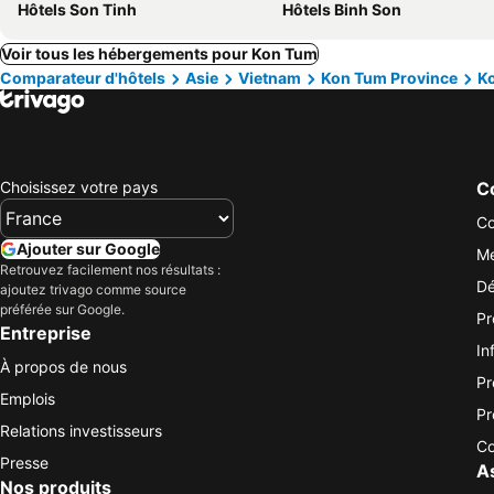
Hôtels Son Tinh
Hôtels Binh Son
Voir tous les hébergements pour Kon Tum
Comparateur d'hôtels
Asie
Vietnam
Kon Tum Province
K
Choisissez votre pays
Co
Co
Ajouter sur Google
Me
Retrouvez facilement nos résultats :
Dé
ajoutez trivago comme source
préférée sur Google.
Pr
Entreprise
In
À propos de nous
Pr
Emplois
Pr
Relations investisseurs
Co
Presse
A
Nos produits