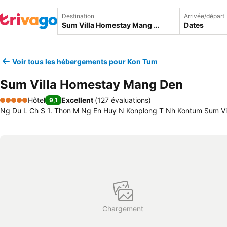
Destination
Arrivée/départ
Dates
Voir tous les hébergements pour Kon Tum
Sum Villa Homestay Mang Den
Hôtel
Excellent
(
127 évaluations
)
9,1
5 Étoiles
Ng Du L Ch S 1. Thon M Ng En Huy N Konplong T Nh Kontum Sum Vil
Chargement