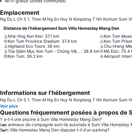
Wi-Fi gratuit (zones communes)
Emplacement
Ng Du L Ch S 1. Thon M Ng En Huy N Konplong T Nh Kontum Sum Vil
Distance de l’hébergement Sum Villa Homestay Mang Den
Nhà rông Kon Klor
:
37.1
km
Kon Tum Mus
Kon Tum Province Stadium
:
37.4
km
Kon Tum Priso
Highland Eco Tours
:
38
km
Chu Hreng Mil
Tòa Giám Mục Kon Tum - Chủng Viện Thừa Sai
:
38.8
km
Mộ Đức
:
75.4
Kon Tum
:
39.2
km
Aéroport Inter
Informations sur l’hébergement
Ng Du L Ch S 1. Thon M Ng En Huy N Konplong T Nh Kontum Sum Vil
Voir plus
Questions fréquemment posées à propos de 
Y a-t-il une piscine à Sum Villa Homestay Mang Den?
Les animaux de compagnie sont-ils autorisés à Sum Villa Homestay
Sum Villa Homestay Mang Den dispose-t-il d'un parking?