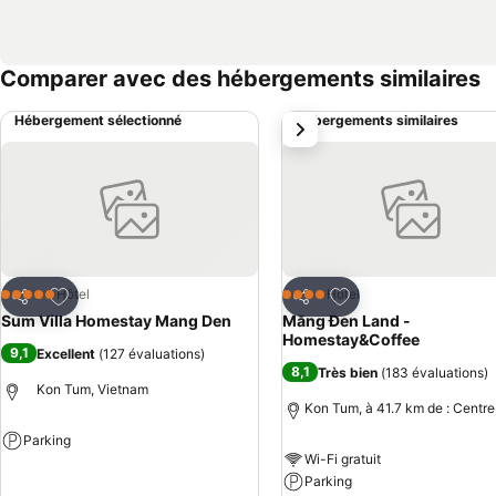
Comparer avec des hébergements similaires
Hébergement sélectionné
Hébergements similaires
suivant
Ajouter à mes favoris
Ajouter à mes favor
Hôtel
Hôtel
5 Étoiles
4 Étoiles
Partager
Partager
Sum Villa Homestay Mang Den
Măng Đen Land -
Homestay&Coffee
9,1
Excellent
(
127 évaluations
)
8,1
Très bien
(
183 évaluations
)
Kon Tum, Vietnam
Kon Tum, à 41.7 km de : Centre
Parking
Wi-Fi gratuit
Consulter les prix
Parking