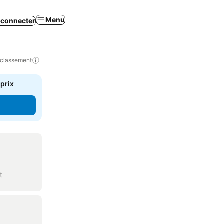
Menu
 connecter
 classement
 prix
t