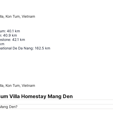
la, Kon Tum, Vietnam
eum
:
40.1
km
n
:
40.9
km
estone
:
42.1
km
km
national De Da Nang
:
162.5
km
Agrandir la carte
la, Kon Tum, Vietnam
Sum Villa Homestay Mang Den
 Mang Den?