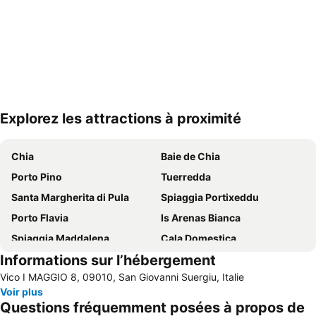
Explorez les attractions à proximité
Agrandir la carte
Chia
Baie de Chia
Porto Pino
Tuerredda
Santa Margherita di Pula
Spiaggia Portixeddu
Porto Flavia
Is Arenas Bianca
Spiaggia Maddalena
Cala Domestica
Informations sur l’hébergement
Cala Zafferano
Capo Malfatano
Vico I MAGGIO 8, 09010, San Giovanni Suergiu, Italie
Masua
Dunes de Piscinas
Voir plus
Costa Verde
Spiaggia Maladroxia
Questions fréquemment posées à propos de