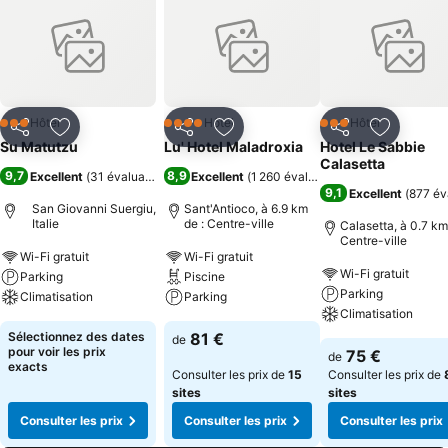
Hôtel
Hôtel
Hôtel
3 Étoiles
4 Étoiles
3 Étoiles
Partager
Ajouter à mes favoris
Partager
Ajouter à mes favoris
Partager
Ajouter à
Su Matutzu
Lu' Hotel Maladroxia
Hotel Le Sabbie
Calasetta
9,7
8,9
Excellent
(
31 évaluations
)
Excellent
(
1 260 évaluations
)
9,1
Excellent
(
877 év
San Giovanni Suergiu,
Sant'Antioco, à 6.9 km
Italie
de : Centre-ville
Calasetta, à 0.7 km
Centre-ville
Wi-Fi gratuit
Wi-Fi gratuit
Wi-Fi gratuit
Parking
Piscine
Parking
Climatisation
Parking
Climatisation
Sélectionnez des dates
81 €
de
pour voir les prix
75 €
de
exacts
Consulter les prix de
15
Consulter les prix de
sites
sites
Consulter les prix
Consulter les prix
Consulter les prix