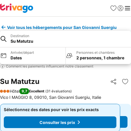
Favoris
Se con
Me
Voir tous les hébergements pour San Giovanni Suergiu
Destination
Su Matutzu
Arrivée/départ
Personnes et chambres
Dates
2 personnes, 1 chambre
Comment les paiements influencent notre classement
Su Matutzu
Partager
Aj
Hôtel
9,7
Excellent
(
31 évaluations
)
3 Étoiles
Vico I MAGGIO 8, 09010, San Giovanni Suergiu, Italie
Sélectionnez des dates pour voir les prix exacts
Sélectionnez des dates pour voir les prix exacts
Consulter les prix
Consulter les prix