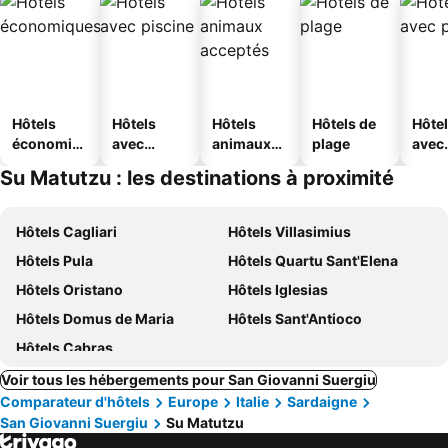
Hôtels
Hôtels
Hôtels
Hôtels de
Hôte
économiq
avec
animaux
plage
avec
ues
piscine
acceptés
park
Su Matutzu : les destinations à proximité
Hôtels Cagliari
Hôtels Villasimius
Hôtels Pula
Hôtels Quartu Sant'Elena
Hôtels Oristano
Hôtels Iglesias
Hôtels Domus de Maria
Hôtels Sant'Antioco
Hôtels Cabras
Voir tous les hébergements pour San Giovanni Suergiu
Comparateur d'hôtels
Europe
Italie
Sardaigne
San Giovanni Suergiu
Su Matutzu