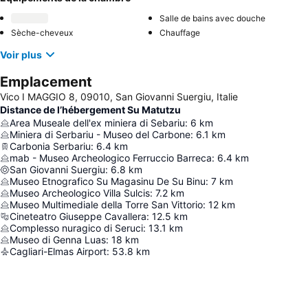
Salle de bains avec douche
Sèche-cheveux
Chauffage
Voir plus
Emplacement
Vico I MAGGIO 8, 09010, San Giovanni Suergiu, Italie
Distance de l’hébergement Su Matutzu
Area Museale dell'ex miniera di Sebariu
:
6
km
Miniera di Serbariu - Museo del Carbone
:
6.1
km
Carbonia Serbariu
:
6.4
km
mab - Museo Archeologico Ferruccio Barreca
:
6.4
km
San Giovanni Suergiu
:
6.8
km
Museo Etnografico Su Magasinu De Su Binu
:
7
km
Museo Archeologico Villa Sulcis
:
7.2
km
Museo Multimediale della Torre San Vittorio
:
12
km
Cineteatro Giuseppe Cavallera
:
12.5
km
Complesso nuragico di Seruci
:
13.1
km
Museo di Genna Luas
:
18
km
Cagliari-Elmas Airport
:
53.8
km