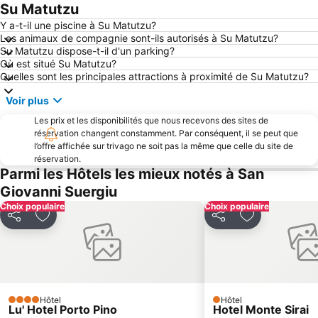
Su Giudeu
Costa Verde
Su Matutzu
Villaggio Ipogeo
Sant'Antioco
Y a-t-il une piscine à Su Matutzu?
Les animaux de compagnie sont-ils autorisés à Su Matutzu?
Spiaggia Maladroxia
Porto Botte
Su Matutzu dispose-t-il d'un parking?
Où est situé Su Matutzu?
Spiaggia Fontanamare
Miniera di Nebida
Quelles sont les principales attractions à proximité de Su Matutzu?
Masua
Porto Pino
Voir plus
Scivu
Miniera di Ingurtosu
Les prix et les disponibilités que nous recevons des sites de
Spiaggia Piscinas
BluFan
réservation changent constamment. Par conséquent, il se peut que
l’offre affichée sur trivago ne soit pas la même que celle du site de
Portu Maga
réservation.
Parmi les Hôtels les mieux notés à San
Giovanni Suergiu
Choix populaire
Choix populaire
Partager
Ajouter à mes favoris
Partager
Ajouter à mes
Hôtel
Hôtel
4 Étoiles
1 Étoiles
Lu' Hotel Porto Pino
Hotel Monte Sirai