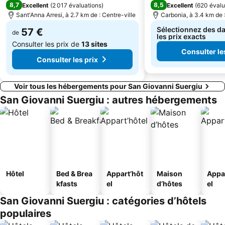
8,7
8,5
Excellent
(
2 017 évaluations
)
Excellent
(
620 évalu
Sant'Anna Arresi, à 2.7 km de : Centre-ville
Carbonia, à 3.4 km de :
Sélectionnez des da
57 €
de
les prix exacts
Consulter les prix de
13 sites
Consulter le
Consulter les prix
Voir tous les hébergements pour San Giovanni Suergiu
San Giovanni Suergiu : autres hébergements
Hôtel
Bed & Brea
Appart’hôt
Maison
Appa
kfasts
el
d’hôtes
el
San Giovanni Suergiu : catégories d’hôtels
populaires