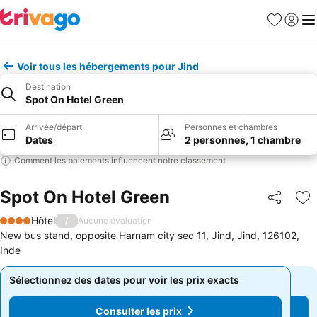
Favoris
Se con
Me
Voir tous les hébergements pour Jind
Destination
Spot On Hotel Green
Arrivée/départ
Personnes et chambres
Dates
2 personnes, 1 chambre
Comment les paiements influencent notre classement
Spot On Hotel Green
Partager
Aj
Hôtel
/
Aucune évaluation
4 Étoiles
New bus stand, opposite Harnam city sec 11, Jind, Jind, 126102,
Inde
Sélectionnez des dates pour voir les prix exacts
Sélectionnez des dates pour voir les prix exacts
Consulter les prix
Consulter les prix