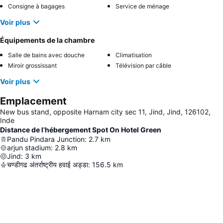
Consigne à bagages
Service de ménage
Voir plus
Équipements de la chambre
Salle de bains avec douche
Climatisation
Miroir grossissant
Télévision par câble
Voir plus
Emplacement
New bus stand, opposite Harnam city sec 11, Jind, Jind, 126102,
Inde
Distance de l’hébergement Spot On Hotel Green
Pandu Pindara Junction
:
2.7
km
arjun stadium
:
2.8
km
Jind
:
3
km
चण्डीगढ अंतर्राष्ट्रीय हवाई अड्डा
:
156.5
km