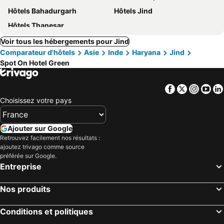
Hôtels Bahadurgarh
Hôtels Jind
Hôtels Thanesar
Voir tous les hébergements pour Jind
Comparateur d'hôtels
Asie
Inde
Haryana
Jind
Spot On Hotel Green
Facebook
Twitter
Insta
Yo
Choisissez votre pays
Ajouter sur Google
Retrouvez facilement nos résultats :
ajoutez trivago comme source
préférée sur Google.
Entreprise
Nos produits
Conditions et politiques