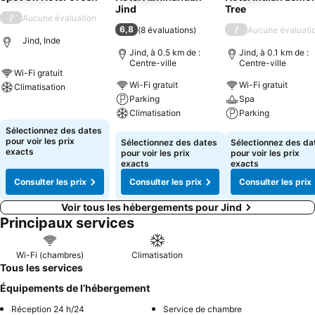
Jind
Tree
/
Aucune évaluation
6,8
/
(
8 évaluations
)
Aucune évaluati
Jind, Inde
Jind, à 0.5 km de :
Jind, à 0.1 km de :
Centre-ville
Centre-ville
Wi-Fi gratuit
Wi-Fi gratuit
Wi-Fi gratuit
Climatisation
Parking
Spa
Consulter les prix
Climatisation
Parking
Sélectionnez des dates
Consulter les prix
Consulter les pri
pour voir les prix
Sélectionnez des dates
Sélectionnez des da
exacts
pour voir les prix
pour voir les prix
exacts
exacts
Consulter les prix
Consulter les prix
Consulter les prix
Voir tous les hébergements pour Jind
Principaux services
Wi-Fi (chambres)
Climatisation
Tous les services
Équipements de l’hébergement
Réception 24 h/24
Service de chambre