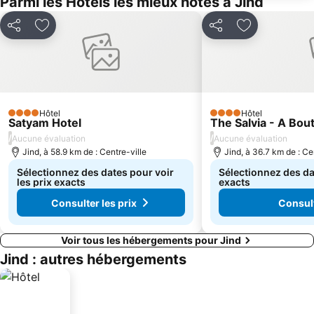
Parmi les Hôtels les mieux notés à Jind
Partager
Ajouter à mes favoris
Partager
Ajouter à mes
Hôtel
Hôtel
4 Étoiles
4 Étoiles
Satyam Hotel
The Salvia - A Bou
/
/
Aucune évaluation
Aucune évaluation
Jind, à 58.9 km de : Centre-ville
Jind, à 36.7 km de : Ce
Sélectionnez des dates pour voir
Sélectionnez des dat
les prix exacts
exacts
Consulter les prix
Consult
Voir tous les hébergements pour Jind
Jind : autres hébergements