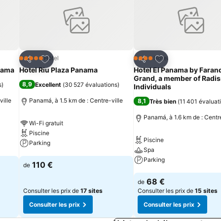
is
Ajouter à mes favoris
Ajouter à mes fav
Hôtel
Hôtel
5 Étoiles
4 Étoiles
Partager
Partager
nama
Hotel Riu Plaza Panama
Hotel El Panama by Faran
Grand, a member of Radi
8,9
s
)
Excellent
(
30 527 évaluations
)
Individuals
ville
Panamá, à 1.5 km de : Centre-ville
8,1
Très bien
(
11 401 évaluat
Panamá, à 1.6 km de : Centre
Wi-Fi gratuit
Piscine
Piscine
Parking
Spa
Parking
Consulter les prix
110 €
de
Consulter les prix
68 €
de
Consulter les prix de
17 sites
Consulter les prix de
15 sites
Consulter les prix
Consulter les prix