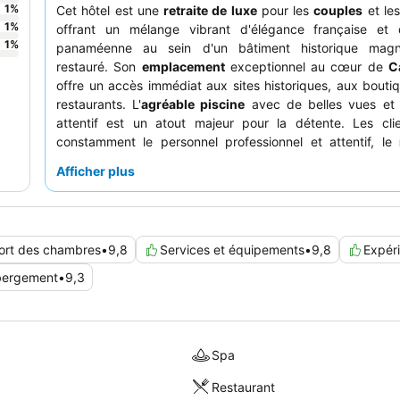
1
%
Cet hôtel est une
retraite de luxe
pour les
couples
et le
1
%
offrant un mélange vibrant d'élégance française et 
1
%
panaméenne au sein d'un bâtiment historique magn
restauré. Son
emplacement
exceptionnel au cœur de
C
offre un accès immédiat aux sites historiques, aux bouti
restaurants. L'
agréable piscine
avec de belles vues et 
attentif est un atout majeur pour la détente. Les clie
constamment le personnel professionnel et attentif, le
Caleta
et ses plats de haute qualité magnifiquement
Afficher plus
recevant des éloges particuliers. Pour une expérienc
spéciale, pensez à réserver une chambre avec un
balco
vues imprenables sur la ville ou l'océan.
ort des chambres
•
9,8
Services et équipements
•
9,8
Expér
ergement
•
9,3
Spa
Restaurant