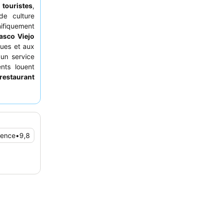
s
touristes
,
de culture
ifiquement
asco Viejo
ques et aux
un service
nts louent
restaurant
 présentés
e vraiment
n
pour des
ience
•
9,8