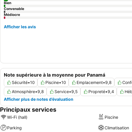
Bien
Convenable
Médiocre
Afficher les avis
Note supérieure à la moyenne pour Panamá
Sécurité
•
10
Piscine
•
10
Emplacement
•
9,8
Conf
Atmosphère
•
9,8
Service
•
9,5
Propreté
•
9,4
Héb
Afficher plus de notes d’évaluation
Principaux services
Wi-Fi (hall)
Piscine
Parking
Climatisation