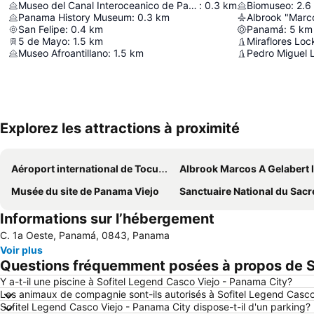
Museo del Canal Interoceanico de Panama
:
0.3
km
Biomuseo
:
2.6
Panama History Museum
:
0.3
km
San Felipe
:
0.4
km
Panamá
:
5
km
5 de Mayo
:
1.5
km
Miraflores Loc
Museo Afroantillano
:
1.5
km
Pedro Miguel 
Explorez les attractions à proximité
Aéroport international de Tocumen
Albrook Marcos A Gelabert International Ai
Musée du site de Panama Viejo
Sanctuaire National du Sacré-Cœur de 
Informations sur l’hébergement
C. 1a Oeste, Panamá, 0843, Panama
Voir plus
Questions fréquemment posées à propos de So
Y a-t-il une piscine à Sofitel Legend Casco Viejo - Panama City?
Les animaux de compagnie sont-ils autorisés à Sofitel Legend Casco
Sofitel Legend Casco Viejo - Panama City dispose-t-il d'un parking?