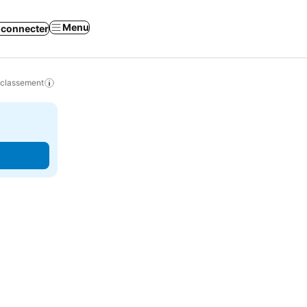
Menu
 connecter
 classement