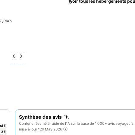
Voir tous les hébergements po
s jours
Synthèse des avis
Contenu résumé à l’aide de l’IA sur la base de 1 000+ avis voyageurs 
94
%
mise à jour : 29 May 2026
3
%