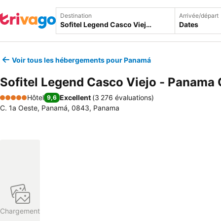
Destination
Arrivée/départ
Dates
Voir tous les hébergements pour Panamá
Sofitel Legend Casco Viejo - Panama 
Hôtel
Excellent
(
3 276 évaluations
)
9,6
5 Étoiles
C. 1a Oeste, Panamá, 0843, Panama
Chargement