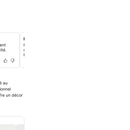
Emplacement en bord de mer à Casco Viejo
ment
Profite de l'avantage unique d'être le seul hôtel de luxe
ité.
mer dans le quartier historique, offrant des vues imprena
Pacifique et la ligne d'horizon de la ville.
é au
ionnel
ffre un décor