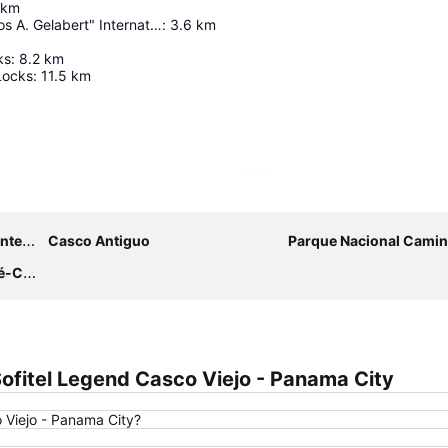
km
Albrook "Marcos A. Gelabert" International Airport
:
3.6
km
ks
:
8.2
km
Locks
:
11.5
km
Agrandir la carte
rport
Casco Antiguo
Parque Nacional Camino d
Marie
fitel Legend Casco Viejo - Panama City
 Viejo - Panama City?