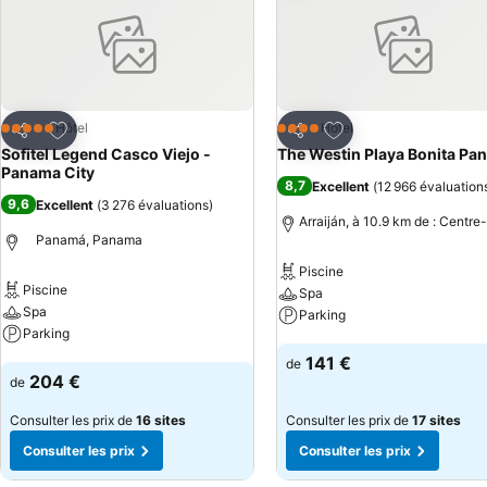
Ajouter à mes favoris
Ajouter à mes favor
Hôtel
Hôtel
5 Étoiles
4 Étoiles
Partager
Partager
Sofitel Legend Casco Viejo -
The Westin Playa Bonita Pa
Panama City
8,7
Excellent
(
12 966 évaluation
9,6
Excellent
(
3 276 évaluations
)
Arraiján, à 10.9 km de : Centre-
Panamá, Panama
Piscine
Piscine
Spa
Spa
Parking
Parking
Consulter les prix
141 €
de
Consulter les prix
204 €
de
Consulter les prix de
16 sites
Consulter les prix de
17 sites
Consulter les prix
Consulter les prix