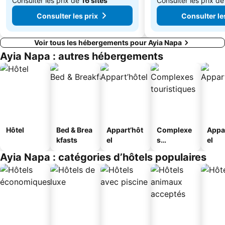
Consulter les prix de
16 sites
Consulter les prix d
Consulter les prix
Consulter le
Voir tous les hébergements pour Ayia Napa
Ayia Napa : autres hébergements
Hôtel
Bed & Brea
Appart’hôt
Complexe
Appa
kfasts
el
s
el
touristique
Ayia Napa : catégories d’hôtels populaires
s