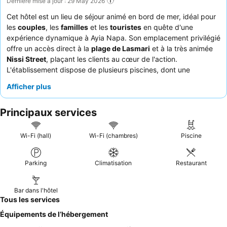
Dernière mise à jour : 29 May 2026
Cet hôtel est un lieu de séjour animé en bord de mer, idéal pour
les
couples
, les
familles
et les
touristes
en quête d'une
expérience dynamique à Ayia Napa. Son emplacement privilégié
offre un accès direct à la
plage de Lasmari
et à la très animée
Nissi Street
, plaçant les clients au cœur de l'action.
L'établissement dispose de plusieurs piscines, dont une
réservée aux adultes, et d'un accès direct à une magnifique
Afficher plus
plage avec des chaises longues confortables. Les clients
apprécient constamment le personnel amical et attentif, et la
Principaux services
formule
tout compris
est mise en avant pour ses offres
complètes et délicieuses, en particulier le petit-déjeuner buffet
varié. Pour un séjour vraiment amélioré, pensez à réserver une
Wi-Fi (hall)
Wi-Fi (chambres)
Piscine
chambre avec une
piscine privée
pour une touche de luxe
supplémentaire.
Parking
Climatisation
Restaurant
Bar dans l'hôtel
Tous les services
Équipements de l’hébergement