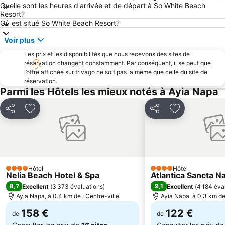
Quelle sont les heures d'arrivée et de départ à So White Beach
Pantachou
Kaplica Beach
Resort?
Où est situé So White Beach Resort?
Voir plus
Les prix et les disponibilités que nous recevons des sites de
réservation changent constamment. Par conséquent, il se peut que
l’offre affichée sur trivago ne soit pas la même que celle du site de
réservation.
Parmi les Hôtels les mieux notés à Ayia Napa
Partager
Ajouter à mes favoris
Partager
Ajouter à mes
Hôtel
Hôtel
4 Étoiles
4 Étoiles
Nelia Beach Hotel & Spa
Atlantica Sancta N
8,7
9,1
Excellent
(
3 373 évaluations
)
Excellent
(
4 184 éva
Ayia Napa, à 0.4 km de : Centre-ville
Ayia Napa, à 0.3 km de 
158 €
122 €
de
de