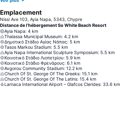
Voir plus
Emplacement
Nissi Ave 103, Ayia Napa, 5343, Chypre
Distance de l’hébergement So White Beach Resort
Ayia Napa
:
4
km
Thalassa Municipal Museum
:
4.2
km
Δημοτικό Στάδιο Αγίας Νάπας
:
5
km
Tasos Markou Stadium
:
5.5
km
Ayia Napa International Sculpture Symposium
:
5.5
km
Κοινοτικό Στάδιο Λιοπετρίου
:
5.9
km
Κοινοτικό Στάδιο Φρενάρους
:
6.1
km
Avgorou Community Stadium
:
12.2
km
Church Of St. George Of The Greeks
:
15.1
km
Church Of St. George Of The Latins
:
15.4
km
Larnaca International Airport – Glafcos Clerides
:
33.6
km