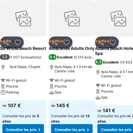
Hôtel
Hôtel
Hôtel
4 Étoiles
5 Étoiles
5 Étoiles
Partager
Ajouter à mes favoris
Partager
Ajouter à mes favoris
Partager
Ajouter à
So White Beach Resort
Amarande Adults Only
Adams Beach Hote
Spa
7,2
9,4
(
1 007 évaluations
)
Excellent
(
5 215 évaluations
)
8,5
Excellent
(
10 633
Ayia Napa, Chypre
Ayia Napa, à 1.3 km de :
Centre-ville
Ayia Napa, à 3.1 km
Centre-ville
Wi-Fi gratuit
Wi-Fi gratuit
Wi-Fi gratuit
Piscine
Piscine
Piscine
Parking
Spa
Spa
Consulter les prix
Consulter les prix
107 €
145 €
de
de
Consulter les pri
141 €
de
Consulter les prix de
5
Consulter les prix de
13
Consulter les prix de
sites
sites
sites
Consulter les prix
Consulter les prix
Consulter les prix