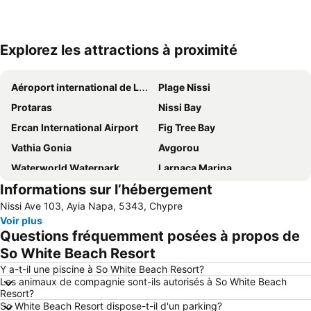
Explorez les attractions à proximité
Agrandir la carte
Aéroport international de Larnaca
Plage Nissi
Protaras
Nissi Bay
Ercan International Airport
Fig Tree Bay
Vathia Gonia
Avgorou
Waterworld Waterpark
Larnaca Marina
Informations sur l’hébergement
Pernera A
Konnos Bay
Nissi Ave 103, Ayia Napa, 5343, Chypre
Pernera P
Makronissos
Voir plus
Mckenzie Beach
landa
Questions fréquemment posées à propos de
Katsarka
Mazotos
So White Beach Resort
Ammos of Kabouri
Glapsides Beach
Y a-t-il une piscine à So White Beach Resort?
Les animaux de compagnie sont-ils autorisés à So White Beach
Phinikoudes Beach
Ellinas
Resort?
So White Beach Resort dispose-t-il d'un parking?
Ayia Anna
Agia Thekla