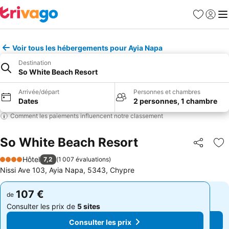
Favoris
Se con
Me
Voir tous les hébergements pour Ayia Napa
Destination
So White Beach Resort
Arrivée/départ
Personnes et chambres
Dates
2 personnes, 1 chambre
Comment les paiements influencent notre classement
So White Beach Resort
Partager
Aj
Hôtel
7,2
(
1 007 évaluations
)
4 Étoiles
Nissi Ave 103, Ayia Napa, 5343, Chypre
107 €
107 €
de
de
Consulter les prix de
5 sites
Consulter les prix de
5 sites
Consulter les prix
Consulter les prix