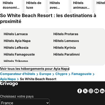
Hôtels
Hôtels de
Hôtels
Hôtels
Hôtel
économiq
luxe
avec
animaux
ues
piscine
acceptés
So White Beach Resort : les destinations à
proximité
Hôtels Larnaca
Hôtels Protaras
Hôtels Ayia Napa
Hôtels Lemesos
Hôtels Lefkosia
Hôtels Kyrinia
Hôtels Famagouste
Hôtels Paralimni
Hôtels Trikomo
Voir tous les hébergements pour Ayia Napa
Comparateur d'hôtels
Europe
Chypre
Famagouste
Ayia Napa
So White Beach Resort
Facebook
Twitter
Insta
Yo
Choisissez votre pays