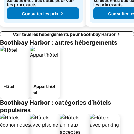
Sélectionnez des dates pour voir
Sélectionnez des da
les prix exacts
les prix exacts
Consulter les prix
Consulter le
Voir tous les hébergements pour Boothbay Harbor
Boothbay Harbor : autres hébergements
Hôtel
Appart’hôt
el
Boothbay Harbor : catégories d’hôtels
populaires