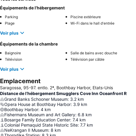
Équipements de l’hébergement
Parking
Piscine extérieure
Plage
Wi-Fi dans le hall d'entrée
Voir plus
Équipements de la chambre
Baignoire
Salle de bains avec douche
Télévision
Télévision par câble
Voir plus
Emplacement
Saragossa, 95-97. entlo. 2ª, Boothbay Harbor, Etats-Unis
Distance de l’hébergement Smugglers Cove Inn Oceanfront R
Grand Banks Schooner Museum
:
3.2
km
Opera House at Boothbay Harbor
:
3.9
km
Boothbay Harbor
:
4
km
Fishermans Museum and Art Gallery
:
6.8
km
Bosarge Family Education Center
:
7.4
km
Colonial Pemaquid State Historic Site
:
7.7
km
NeKrangan II Museum
:
8
km
Thorndike Station
:
8.3
km