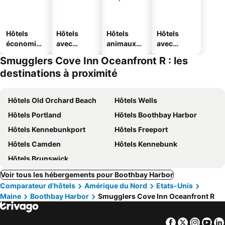
Hôtels
Hôtels
Hôtels
Hôtels
économiq
avec
animaux
avec
ues
piscine
acceptés
parking
Smugglers Cove Inn Oceanfront R : les
destinations à proximité
Hôtels Old Orchard Beach
Hôtels Wells
Hôtels Portland
Hôtels Boothbay Harbor
Hôtels Kennebunkport
Hôtels Freeport
Hôtels Camden
Hôtels Kennebunk
Hôtels Brunswick
Voir tous les hébergements pour Boothbay Harbor
Comparateur d'hôtels
Amérique du Nord
Etats-Unis
Maine
Boothbay Harbor
Smugglers Cove Inn Oceanfront R
Facebook
Twitter
Insta
Yo