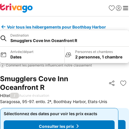
Favoris
Se con
Me
Voir tous les hébergements pour Boothbay Harbor
Destination
Smugglers Cove Inn Oceanfront R
Arrivée/départ
Personnes et chambres
Dates
2 personnes, 1 chambre
Comment les paiements influencent notre classement
Smugglers Cove Inn
Oceanfront R
Partager
Aj
Hôtel
/
Aucune évaluation
Saragossa, 95-97. entlo. 2ª, Boothbay Harbor, Etats-Unis
Sélectionnez des dates pour voir les prix exacts
Sélectionnez des dates pour voir les prix exacts
Consulter les prix
Consulter les prix