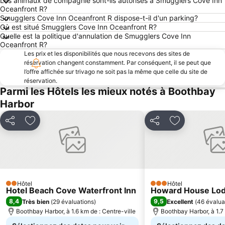
Les animaux de compagnie sont-ils autorisés à Smugglers Cove Inn
Oceanfront R?
Smugglers Cove Inn Oceanfront R dispose-t-il d'un parking?
Où est situé Smugglers Cove Inn Oceanfront R?
Quelle est la politique d'annulation de Smugglers Cove Inn
Oceanfront R?
Les prix et les disponibilités que nous recevons des sites de
réservation changent constamment. Par conséquent, il se peut que
l’offre affichée sur trivago ne soit pas la même que celle du site de
réservation.
Parmi les Hôtels les mieux notés à Boothbay
Harbor
Partager
Ajouter à mes favoris
Partager
Ajouter à mes
Hôtel
Hôtel
2 Étoiles
3 Étoiles
Hotel Beach Cove Waterfront Inn
Howard House Lo
8,4
9,5
Très bien
(
29 évaluations
)
Excellent
(
46 évalua
Boothbay Harbor, à 1.6 km de : Centre-ville
Boothbay Harbor, à 1.7 