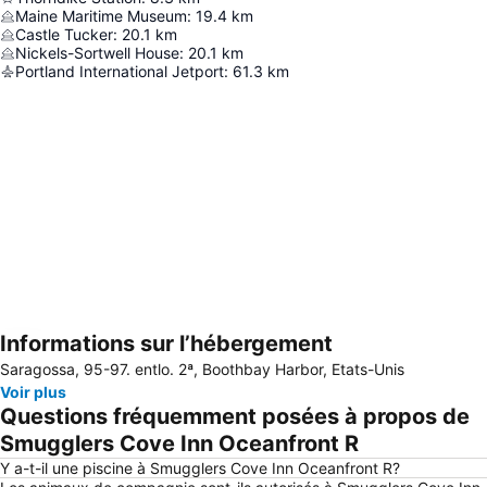
Maine Maritime Museum
:
19.4
km
Castle Tucker
:
20.1
km
Nickels-Sortwell House
:
20.1
km
Portland International Jetport
:
61.3
km
Informations sur l’hébergement
Agrandir la carte
Saragossa, 95-97. entlo. 2ª, Boothbay Harbor, Etats-Unis
Voir plus
Questions fréquemment posées à propos de
Smugglers Cove Inn Oceanfront R
Y a-t-il une piscine à Smugglers Cove Inn Oceanfront R?