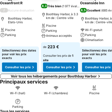
Oceanfront R
Oceanside Inn
8,3
Très bien
(
1 977 évaluations
)
/
8,5
Aucune évaluation
Excellent
(
685 év
Boothbay Harbor, à 3.3
km de : Centre-ville
Boothbay Harbor,
Boothbay Harbor, à
Etats-Unis
km de : Centre-vill
Piscine
Piscine
Wi-Fi gratuit
Parking
Parking
Parking
Animaux acceptés
Climatisation
Consulter les prix
Consulter les prix
223 €
de
Consulter les pri
Sélectionnez des dates
Sélectionnez des da
pour voir les prix
pour voir les prix
Consulter les prix de
1
exacts
exacts
site
Consulter les prix
Consulter les prix
Consulter les prix
Voir tous les hébergements pour Boothbay Harbor
Principaux services
Wi-Fi (hall)
Wi-Fi (chambres)
Piscine
Parking
Tous les services