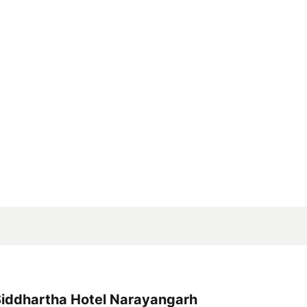
Agrandir la carte
iddhartha Hotel Narayangarh