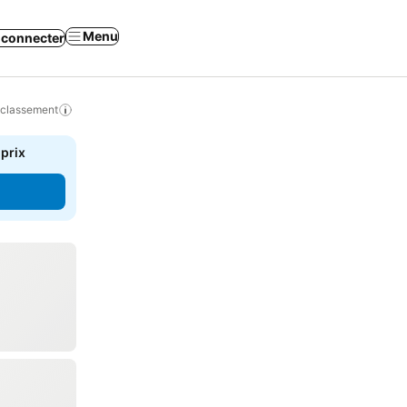
Menu
 connecter
 classement
 prix