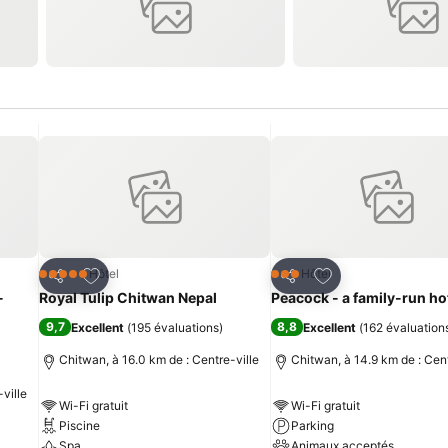
is
Ajouter à mes favoris
Ajouter à mes fav
Hôtel
Hôtel
5 Étoiles
3 Étoiles
Partager
Partager
-
Royal Tulip Chitwan Nepal
Peacock - a family-run ho
9,7
8,8
Excellent
(
195 évaluations
)
Excellent
(
162 évaluation
Chitwan, à 16.0 km de : Centre-ville
Chitwan, à 14.9 km de : Cent
ville
Wi-Fi gratuit
Wi-Fi gratuit
Piscine
Parking
Spa
Animaux acceptés