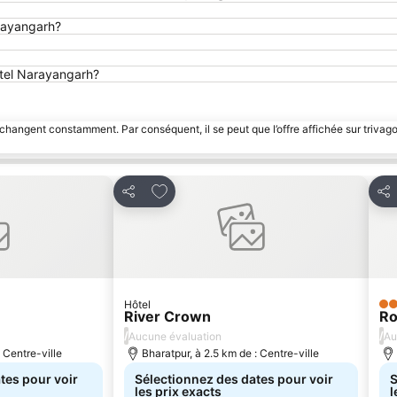
arayangarh?
otel Narayangarh?
 changent constamment. Par conséquent, il se peut que l’offre affichée sur trivago
avoris
Ajouter à mes favoris
Partager
Par
Hôtel
3 É
River Crown
Ro
/
/
Aucune évaluation
Au
: Centre-ville
Bharatpur, à 2.5 km de : Centre-ville
tes pour voir
Sélectionnez des dates pour voir
S
les prix exacts
l