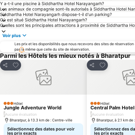
Y a-t-il une piscine à Siddhartha Hotel Narayangarh?
Les animaux de compagnie sont-ils autorisés à Siddhartha Hotel N
Siddhartha Hotel Narayangarh dispose-t-il d'un parking?
Où est situé Siddhartha Hotel Narayangarh?
Quelles sont les principales attractions à proximité de Siddhartha H
Voir plus
Les prix et les disponibilités que nous recevons des sites de réservation
pas la même que celle du site de réservation.
Parmi les Hôtels les mieux notés à Bharatpur
Ajouter à mes favoris
Ajouter à mes f
Partager
Partager
Hôtel
Hôtel
3 Étoiles
3 Étoiles
Jungle Adventure World
Central Palm Hotel
/
/
Aucune évaluation
Aucune évaluation
Bharatpur, à 13.3 km de : Centre-ville
Bharatpur, à 2.1 km de 
Sélectionnez des dates pour voir
Sélectionnez des da
les prix exacts
les prix exacts