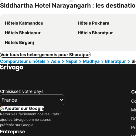
Siddhartha Hotel Narayangarh : les destinatio
Hôtels Katmandou
Hôtels Pokhara
Hôtels Bhaktapur
Hôtels Bharatpur
Hôtels Birganj
Voir tous les hébergements pour Bharatpur
Comparateur d'hôtels
Asie
Népal
Madhya
Bharatpur
Si
Choisissez votre pays
Co
Co
Ajouter sur Google
Me
Retrouvez facilement nos résultats :
Dé
ajoutez trivago comme source
préférée sur Google.
Pr
Entreprise