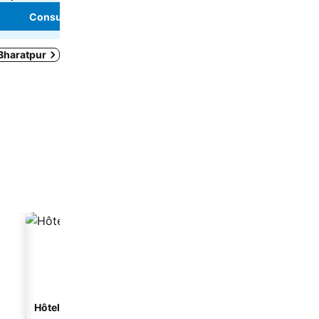
Consulter les prix
Consulter les pri
 Bharatpur
Hôtels spa
Hôtels avec parking