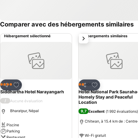
Comparer avec des hébergements similaires
Hébergement sélectionné
Hébergements similaires
suivant
Ajouter à mes favoris
Ajouter à mes favor
Hôtel
Hôtel
4 Étoiles
2 Étoiles
Partager
Partager
Siddhartha Hotel Narayangarh
Hotel National Park Sauraha
Homely Stay and Peaceful
/
Aucune évaluation
Location
Bharatpur, Népal
9,7
Excellent
(
1 992 évaluations
)
Chitwan, à 15.4 km de : Centre-
Piscine
Parking
Wi-Fi gratuit
Restaurant