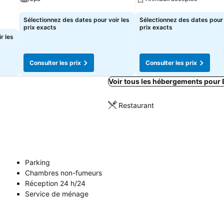
Consulter les prix
Consulter les prix
Sélectionnez des dates pour voir les
Sélectionnez des dates pour 
prix exacts
prix exacts
r les
Consulter les prix
Consulter les prix
Voir tous les hébergements pour
Restaurant
Parking
Chambres non-fumeurs
Réception 24 h/24
Service de ménage