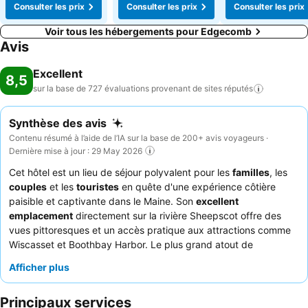
Consulter les prix
Consulter les prix
Consulter les prix
Voir tous les hébergements pour Edgecomb
Avis
Excellent
8,5
sur la base de 727 évaluations provenant de sites
réputés
Synthèse des avis
Contenu résumé à l’aide de l’IA sur la base de 200+ avis voyageurs ·
Dernière mise à jour : 29 May 2026
Cet hôtel est un lieu de séjour polyvalent pour les
familles
, les
couples
et les
touristes
en quête d'une expérience côtière
paisible et captivante dans le Maine. Son
excellent
emplacement
directement sur la rivière Sheepscot offre des
vues pittoresques et un accès pratique aux attractions comme
Wiscasset et Boothbay Harbor. Le plus grand atout de
l'établissement est son
restaurant sur place
, constamment loué
Afficher plus
pour son excellente cuisine et son service, offrant une délicieuse
expérience culinaire avec des vues panoramiques. Les clients
Principaux services
soulignent régulièrement la gentillesse et l'accueil de l'
équipe de