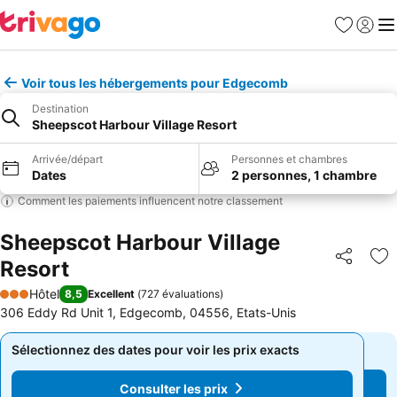
Favoris
Se con
Me
Voir tous les hébergements pour Edgecomb
Destination
Sheepscot Harbour Village Resort
Arrivée/départ
Personnes et chambres
Dates
2 personnes, 1 chambre
Comment les paiements influencent notre classement
Sheepscot Harbour Village
Resort
Partager
Aj
Hôtel
8,5
Excellent
(
727 évaluations
)
3 Étoiles
306 Eddy Rd Unit 1, Edgecomb, 04556, Etats-Unis
Sélectionnez des dates pour voir les prix exacts
Sélectionnez des dates pour voir les prix exacts
Consulter les prix
Consulter les prix