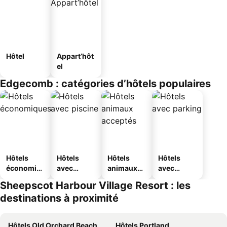
Hôtel
Appart’hôt
el
Edgecomb : catégories d’hôtels populaires
Hôtels
Hôtels
Hôtels
Hôtels
économiq
avec
animaux
avec
ues
piscine
acceptés
parking
Sheepscot Harbour Village Resort : les
destinations à proximité
Hôtels Old Orchard Beach
Hôtels Portland