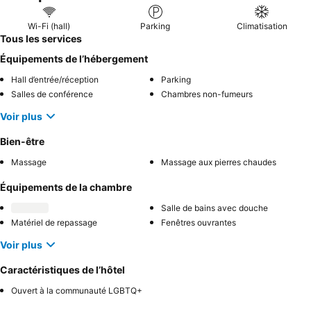
réception
ainsi que la qualité de la restauration. Pour un séjour
amélioré, pensez à réserver une unité avec une
terrasse ou un
Wi-Fi (hall)
Parking
Climatisation
balcon
pour des vues imprenables sur la rivière.
Tous les services
Équipements de l’hébergement
Hall d’entrée/réception
Parking
Salles de conférence
Chambres non-fumeurs
Voir plus
Bien-être
Massage
Massage aux pierres chaudes
Équipements de la chambre
Salle de bains avec douche
Matériel de repassage
Fenêtres ouvrantes
Voir plus
Caractéristiques de l’hôtel
Ouvert à la communauté LGBTQ+