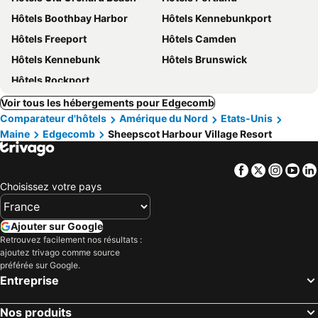
Hôtels Boothbay Harbor
Hôtels Kennebunkport
Hôtels Freeport
Hôtels Camden
Hôtels Kennebunk
Hôtels Brunswick
Hôtels Rockport
Voir tous les hébergements pour Edgecomb
Comparateur d'hôtels
Amérique du Nord
Etats-Unis
Maine
Edgecomb
Sheepscot Harbour Village Resort
Facebook
Twitter
Insta
Yo
Choisissez votre pays
Ajouter sur Google
Retrouvez facilement nos résultats :
ajoutez trivago comme source
préférée sur Google.
Entreprise
Nos produits