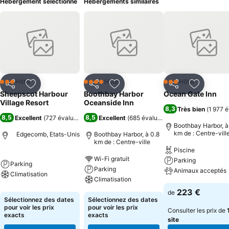
Hébergement sélectionné
Hébergements similaires
Hôtel
Hôtel
Hôtel
3 Étoiles
4 Étoiles
3 Étoiles
Partager
Ajouter à mes favoris
Partager
Ajouter à mes favoris
Partager
Ajouter à
Sheepscot Harbour
Boothbay Harbor
Ocean Gate Inn
Village Resort
Oceanside Inn
8,3
Très bien
(
1 977 
8,5
8,5
Excellent
(
727 évaluations
)
Excellent
(
685 évaluations
)
Boothbay Harbor, à
km de : Centre-vill
Edgecomb, Etats-Unis
Boothbay Harbor, à 0.8
km de : Centre-ville
Piscine
Wi-Fi gratuit
Parking
Parking
Parking
Animaux acceptés
Climatisation
Climatisation
223 €
de
Sélectionnez des dates
Sélectionnez des dates
pour voir les prix
pour voir les prix
Consulter les prix de
exacts
exacts
site