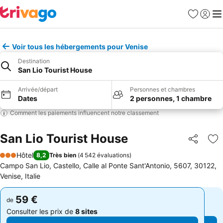
Favoris
Se con
Me
Voir tous les hébergements pour Venise
Destination
San Lio Tourist House
Arrivée/départ
Personnes et chambres
Dates
2 personnes, 1 chambre
Comment les paiements influencent notre classement
San Lio Tourist House
Partager
Aj
Hôtel
8,2
Très bien
(
4 542 évaluations
)
3 Étoiles
Campo San Lio, Castello, Calle al Ponte Sant'Antonio, 5607, 30122,
Venise, Italie
59 €
59 €
de
de
Consulter les prix de
8 sites
Consulter les prix de
8 sites