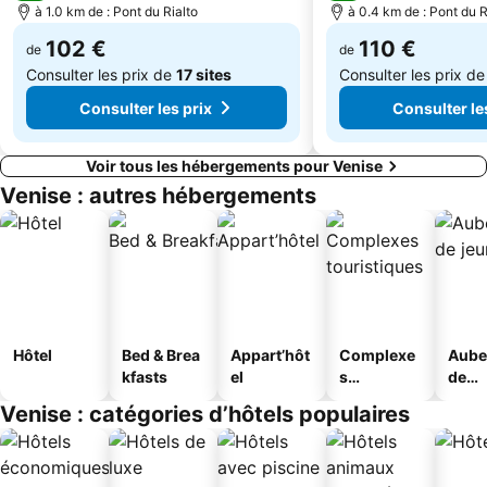
à 1.0 km de : Pont du Rialto
à 0.4 km de : Pont du R
102 €
110 €
de
de
Consulter les prix de
17 sites
Consulter les prix d
Consulter les prix
Consulter le
Voir tous les hébergements pour Venise
Venise : autres hébergements
Hôtel
Bed & Brea
Appart’hôt
Complexe
Aube
kfasts
el
s
de
touristique
jeun
Venise : catégories d’hôtels populaires
s