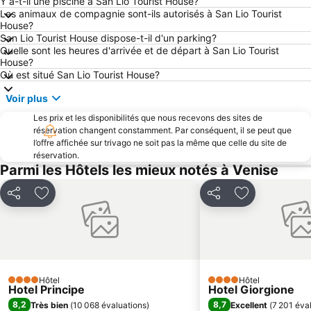
Y a-t-il une piscine à San Lio Tourist House?
Praia de Mira
Ghetto
Les animaux de compagnie sont-ils autorisés à San Lio Tourist
House?
Grand Canal
Sottomarina
San Lio Tourist House dispose-t-il d'un parking?
Île de Murano
Lido Venezia
Quelle sont les heures d'arrivée et de départ à San Lio Tourist
House?
Quartier de Castello
Sottomarina
Où est situé San Lio Tourist House?
Padova Vintage Festival
Palais des Doges
Voir plus
Lungomare Caorle
La Basilica di sant'Antonio di Padova
Les prix et les disponibilités que nous recevons des sites de
Santa Croce
Port de plaisance de Jesolo
réservation changent constamment. Par conséquent, il se peut que
l’offre affichée sur trivago ne soit pas la même que celle du site de
Théâtre La Fenice
Rosolina Mare
réservation.
Mostra de Venise
Giudecca
Parmi les Hôtels les mieux notés à Venise
Venice Simplon Orient Express
Arsenal de Venise
Partager
Ajouter à mes favoris
Partager
Ajouter à mes
Campo San Polo
Centro Storico
Calle Larga XXII Marzo
La Biennale di Venezia
Mestre Fil Fest
Lagune de Venise
Ca' d'Oro
Oriago
Hôtel
Hôtel
4 Étoiles
4 Étoiles
Campo Santo Stefano
Campalto
Hotel Principe
Hotel Giorgione
8,2
8,7
Très bien
(
10 068 évaluations
)
Excellent
(
7 201 éva