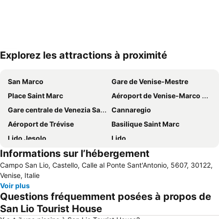
Explorez les attractions à proximité
Agrandir la carte
San Marco
Gare de Venise-Mestre
Place Saint Marc
Aéroport de Venise-Marco Polo
Gare centrale de Venezia Santa Lucia
Cannaregio
Aéroport de Trévise
Basilique Saint Marc
Lido Jesolo
Lido
Informations sur l’hébergement
Pont du Rialto
Carnevale di Venezia
Campo San Lio, Castello, Calle al Ponte Sant'Antonio, 5607, 30122,
Terminal di Piazzale Roma
Marghera
Venise, Italie
Gare centrale de Padoue
Dorsoduro
Voir plus
Questions fréquemment posées à propos de
Port de Venise
San Polo
San Lio Tourist House
Porto Marghera
Campanile de Saint-Marc