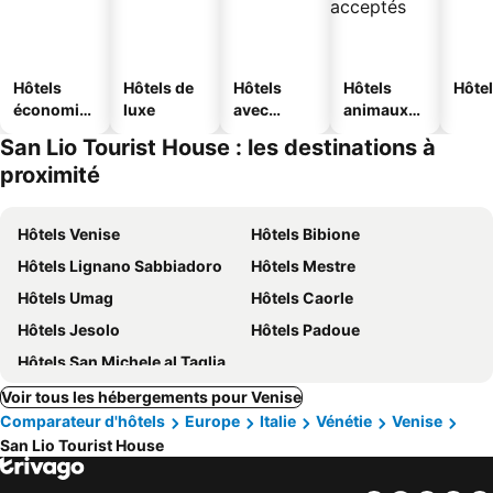
Hôtels
Hôtels de
Hôtels
Hôtels
Hôtel
économiq
luxe
avec
animaux
ues
piscine
acceptés
San Lio Tourist House : les destinations à
proximité
Hôtels Venise
Hôtels Bibione
Hôtels Lignano Sabbiadoro
Hôtels Mestre
Hôtels Umag
Hôtels Caorle
Hôtels Jesolo
Hôtels Padoue
Hôtels San Michele al Tagliamento
Voir tous les hébergements pour Venise
Comparateur d'hôtels
Europe
Italie
Vénétie
Venise
San Lio Tourist House