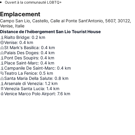
Ouvert à la communauté LGBTQ+
Emplacement
Campo San Lio, Castello, Calle al Ponte Sant'Antonio, 5607, 30122,
Venise, Italie
Distance de l’hébergement San Lio Tourist House
Rialto Bridge
:
0.2
km
Venise
:
0.4
km
St Mark's Basilica
:
0.4
km
Palais Des Doges
:
0.4
km
Pont Des Soupirs
:
0.4
km
Place Saint-Marc
:
0.4
km
Campanile De Saint-Marc
:
0.4
km
Teatro La Fenice
:
0.5
km
Santa Maria Della Salute
:
0.8
km
Arsenale di Venezia
:
1.2
km
Venezia Santa Lucia
:
1.4
km
Venice Marco Polo Airport
:
7.6
km