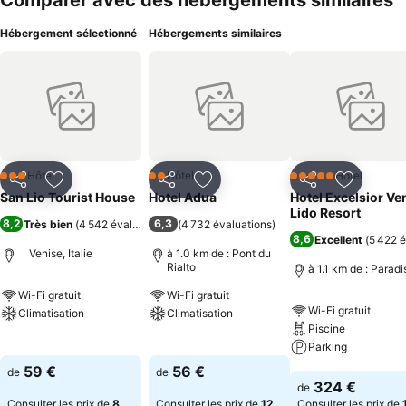
Comparer avec des hébergements similaires
Hébergement sélectionné
Hébergements similaires
Hôtel
Hôtel
Hôtel
3 Étoiles
2 Étoiles
5 Étoiles
Partager
Ajouter à mes favoris
Partager
Ajouter à mes favoris
Partager
Ajouter à
San Lio Tourist House
Hotel Adua
Hotel Excelsior Ve
Lido Resort
8,2
6,3
Très bien
(
4 542 évaluations
)
(
4 732 évaluations
)
8,6
Excellent
(
5 422 é
Venise, Italie
à 1.0 km de : Pont du
Rialto
à 1.1 km de : Paradi
Wi-Fi gratuit
Wi-Fi gratuit
Wi-Fi gratuit
Climatisation
Climatisation
Piscine
Consulter les prix
Consulter les prix
Parking
59 €
56 €
de
de
Consulter les pri
324 €
de
Consulter les prix de
8
Consulter les prix de
12
Consulter les prix de