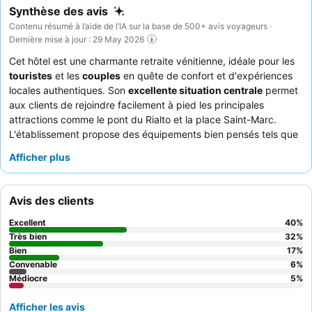
Synthèse des avis
Contenu résumé à l’aide de l’IA sur la base de 500+ avis voyageurs ·
Dernière mise à jour : 29 May 2026
Cet hôtel est une charmante retraite vénitienne, idéale pour les
touristes
et les
couples
en quête de confort et d'expériences
locales authentiques. Son
excellente situation centrale
permet
aux clients de rejoindre facilement à pied les principales
attractions comme le pont du Rialto et la place Saint-Marc.
L'établissement propose des équipements bien pensés tels que
du
café et des biscuits gratuits
dans l'espace commun, ainsi
Afficher plus
qu'une connexion Wi-Fi fiable et une climatisation efficace. Les
clients ne tarissent pas d'éloges sur le
personnel et le service
exceptionnels
, réputés pour leur serviabilité et leurs
Avis des clients
recommandations locales. Pour une expérience vraiment unique,
pensez à demander une chambre avec vue afin de vous
Excellent
40
%
immerger pleinement dans l'atmosphère vénitienne.
Très bien
32
%
Bien
17
%
Convenable
6
%
Médiocre
5
%
Afficher les avis