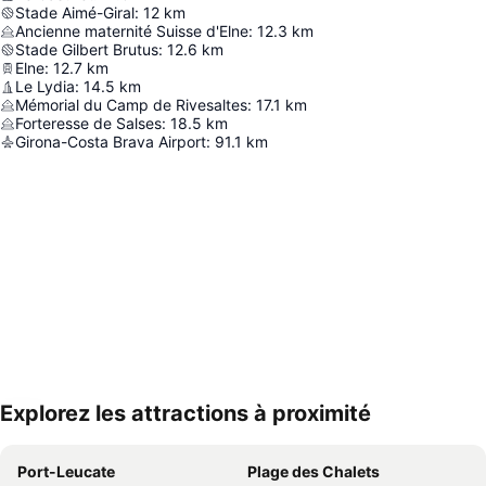
Stade Aimé-Giral
:
12
km
Ancienne maternité Suisse d'Elne
:
12.3
km
Stade Gilbert Brutus
:
12.6
km
Elne
:
12.7
km
Le Lydia
:
14.5
km
Mémorial du Camp de Rivesaltes
:
17.1
km
Forteresse de Salses
:
18.5
km
Girona-Costa Brava Airport
:
91.1
km
Explorez les attractions à proximité
Agrandir la carte
Port-Leucate
Plage des Chalets