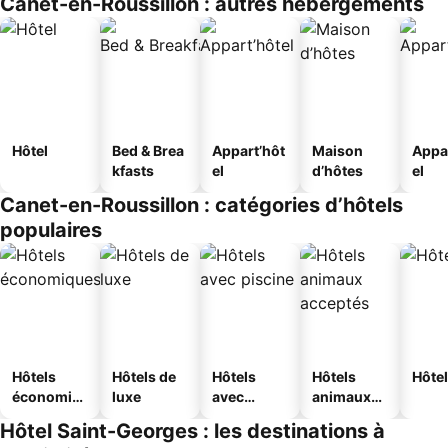
Canet-en-Roussillon : autres hébergements
Hôtel
Bed & Brea
Appart’hôt
Maison
Appa
kfasts
el
d’hôtes
el
Canet-en-Roussillon : catégories d’hôtels
populaires
Hôtels
Hôtels de
Hôtels
Hôtels
Hôtel
économiq
luxe
avec
animaux
ues
piscine
acceptés
Hôtel Saint-Georges : les destinations à