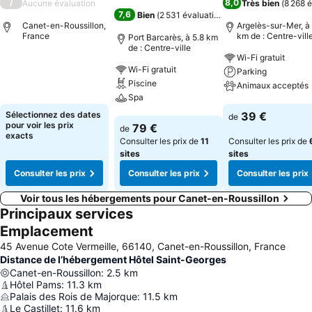
/
8,0
Aucune évaluation
Très bien
(
8 268 
7,6
Bien
(
2 531 évaluations
)
Canet-en-Roussillon,
Argelès-sur-Mer, à 
France
km de : Centre-vill
Port Barcarès, à 5.8 km
de : Centre-ville
Wi-Fi gratuit
Consulter les prix
Wi-Fi gratuit
Parking
Piscine
Animaux acceptés
Spa
Consulter les pri
Sélectionnez des dates
39 €
de
Consulter les prix
pour voir les prix
79 €
de
exacts
Consulter les prix de
11
Consulter les prix de
sites
sites
Consulter les prix
Consulter les prix
Consulter les prix
Voir tous les hébergements pour Canet-en-Roussillon
Principaux services
Emplacement
45 Avenue Cote Vermeille, 66140, Canet-en-Roussillon, France
Distance de l’hébergement Hôtel Saint-Georges
Canet-en-Roussillon
:
2.5
km
Hôtel Pams
:
11.3
km
Palais des Rois de Majorque
:
11.5
km
Le Castillet
:
11.6
km