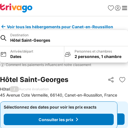
Favoris
Se con
Me
Voir tous les hébergements pour Canet-en-Roussillon
Destination
Hôtel Saint-Georges
Arrivée/départ
Personnes et chambres
Dates
2 personnes, 1 chambre
Comment les paiements influencent notre classement
Hôtel Saint-Georges
Partager
Aj
Hôtel
/
Aucune évaluation
45 Avenue Cote Vermeille, 66140, Canet-en-Roussillon, France
Sélectionnez des dates pour voir les prix exacts
Sélectionnez des dates pour voir les prix exacts
Consulter les prix
Consulter les prix