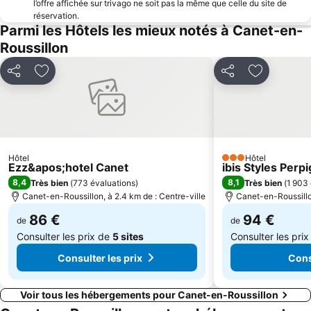
Les étangs de Gruissan
De Canet
l’offre affichée sur trivago ne soit pas la même que celle du site de
réservation.
Parc des Expositions
Plage Sud
Parmi les Hôtels les mieux notés à Canet-en-
Port de plaisance
Plage de la Lagune
Roussillon
Perpignan-Bompas
Plage des Capellans
Partager
Ajouter à mes favoris
Partager
Ajouter à 
Le Lydia
Palalda
Colera
Plage Centrale de Sainte Marie la Mer
Cap de Creus
Plage du Port
Le Fort de Bellegarde
Casino Castell de Peralada
Hôtel
Hôtel
Port de Port Vendres
Maison de Salvador Dali
3 Étoiles
Ezz&apos;hotel Canet
ibis Styles Per
8,4
8,1
Très bien
(
773 évaluations
)
Très bien
(
1 903 
Canet-en-Roussillon, à 2.4 km de : Centre-ville
Canet-en-Roussillon
86 €
94 €
de
de
Consulter les prix de
5 sites
Consulter les pri
Consulter les prix
Cons
Voir tous les hébergements pour Canet-en-Roussillon