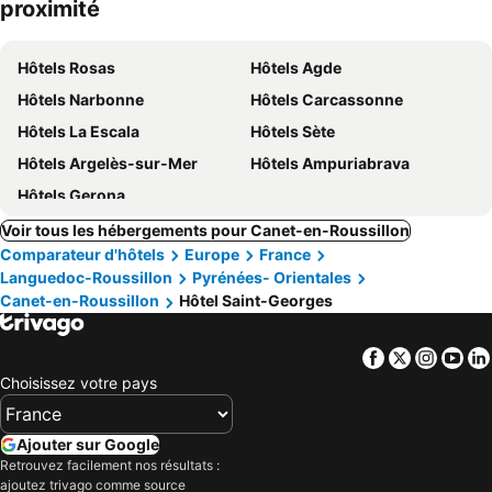
proximité
Hôtels Rosas
Hôtels Agde
Hôtels Narbonne
Hôtels Carcassonne
Hôtels La Escala
Hôtels Sète
Hôtels Argelès-sur-Mer
Hôtels Ampuriabrava
Hôtels Gerona
Voir tous les hébergements pour Canet-en-Roussillon
Comparateur d'hôtels
Europe
France
Languedoc-Roussillon
Pyrénées- Orientales
Canet-en-Roussillon
Hôtel Saint-Georges
Facebook
Twitter
Insta
Yo
Choisissez votre pays
Ajouter sur Google
Retrouvez facilement nos résultats :
ajoutez trivago comme source