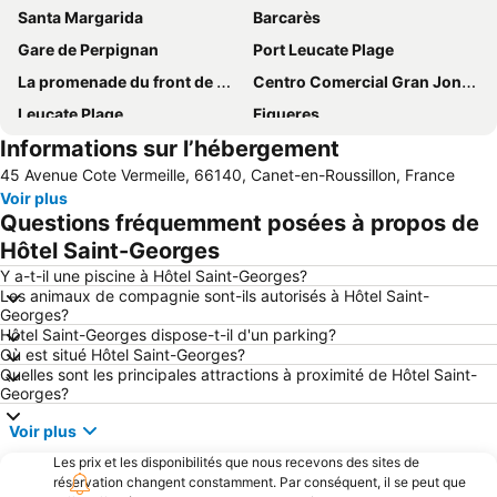
Santa Margarida
Barcarès
Gare de Perpignan
Port Leucate Plage
La promenade du front de mer
Centro Comercial Gran Jonquera
Leucate Plage
Figueres
Informations sur l’hébergement
La Franqui
La plage
45 Avenue Cote Vermeille, 66140, Canet-en-Roussillon, France
Baie de Cadaques
Réserve Africaine de Sigean
Voir plus
Aqua Brava
d'Argelès-sur-mer
Questions fréquemment posées à propos de
Port de Saint-Cyprien
Llançà
Hôtel Saint-Georges
Citadelle de Roses
Port de Collioure
Y a-t-il une piscine à Hôtel Saint-Georges?
Les animaux de compagnie sont-ils autorisés à Hôtel Saint-
De la Gare
Plage du Lydia
Georges?
Hôtel Saint-Georges dispose-t-il d'un parking?
Le Port de Canet Plage
Aéroport de Perpignan - Rivesaltes
Où est situé Hôtel Saint-Georges?
Plage Centrale
Porte d'Espagne
Quelles sont les principales attractions à proximité de Hôtel Saint-
Georges?
Le Port de Port Barcarès
Côte Vermeille
Voir plus
de Banyuls
Plage du Roussillon
Les prix et les disponibilités que nous recevons des sites de
Portbou
du Racou
réservation changent constamment. Par conséquent, il se peut que