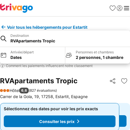
Favoris
Se con
Me
Voir tous les hébergements pour Estartit
Destination
RVApartaments Tropic
Arrivée/départ
Personnes et chambres
Dates
2 personnes, 1 chambre
Comment les paiements influencent notre classement
RVApartaments Tropic
Partager
Aj
Hôtel
6,6
(
827 évaluations
)
3 Étoiles
Carrer de la Gola, 19, 17258, Estartit, Espagne
Sélectionnez des dates pour voir les prix exacts
Sélectionnez des dates pour voir les prix exacts
Consulter les prix
Consulter les prix