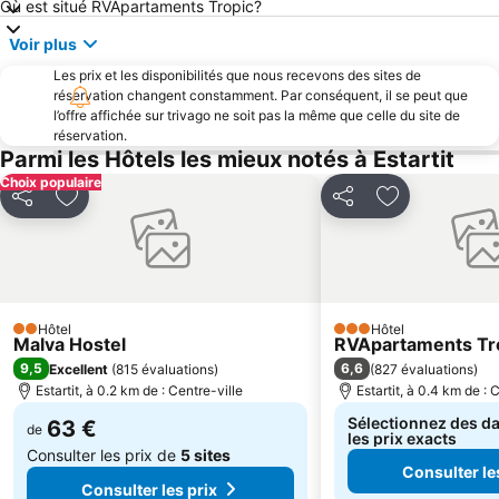
Où est situé RVApartaments Tropic?
Gran de Palamós
Sant Pere Pescador
Voir plus
Portbou
Plage de la Punta
Les prix et les disponibilités que nous recevons des sites de
Golf Platja de Pals
Platja de Sant Pol
réservation changent constamment. Par conséquent, il se peut que
Cala Montgó Beach
La Fosca
l’offre affichée sur trivago ne soit pas la même que celle du site de
réservation.
L'estany de Banyoles
Plage de Port Bo
Parmi les Hôtels les mieux notés à Estartit
Fenals Beach
Colera
Choix populaire
Partager
Ajouter à mes favoris
Partager
Ajouter à mes
La Platja
Platja Sa Conca
Ruïnes d' Empúries
Ville Médiévale de Tossa de Mar
Tamariu
Cap de Creus
Cala Montjoi
Avenur de S'Agaró
Hôtel
Hôtel
2 Étoiles
3 Étoiles
Casino Castell de Peralada
Maison de Salvador Dali
Malva Hostel
RVApartaments Tr
9,5
6,6
Excellent
(
815 évaluations
)
(
827 évaluations
)
Estació d autobusos de Girona
Marché Hebdomadaire
Estartit, à 0.2 km de : Centre-ville
Estartit, à 0.4 km de : 
Sélectionnez des da
63 €
de
les prix exacts
Consulter les prix de
5 sites
Consulter le
Consulter les prix