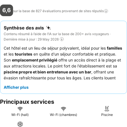
6,6
sur la base de 827 évaluations provenant de sites
réputés
Synthèse des avis
Contenu résumé à l’aide de l’IA sur la base de 200+ avis voyageurs ·
Dernière mise à jour : 29 May 2026
Cet hôtel est un lieu de séjour polyvalent, idéal pour les
familles
et les
touristes
en quête d'un séjour confortable et pratique.
Son
emplacement privilégié
offre un accès direct à la plage et
aux attractions locales. Le point fort de l'établissement est sa
piscine propre et bien entretenue avec un bar
, offrant une
évasion rafraîchissante pour tous les âges. Les clients louent
constamment l'
équipe de réception amicale et serviable
et la
Afficher plus
qualité de la nourriture, qualifiée de "buenísima". Pour une
expérience plus sereine, pensez à demander une chambre à un
Principaux services
étage supérieur
pour potentiellement de meilleures vues et
moins de bruit.
Wi-Fi (hall)
Wi-Fi (chambres)
Piscine