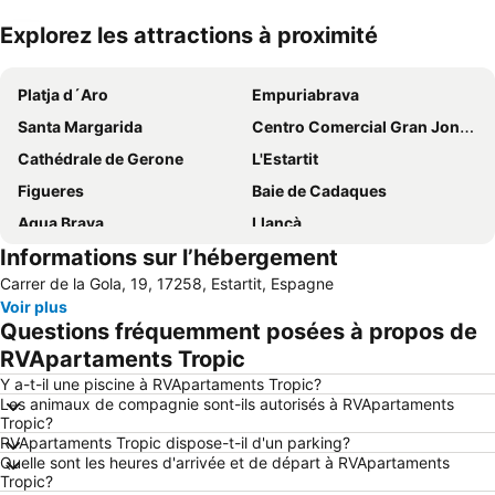
Explorez les attractions à proximité
Agrandir la carte
Platja d´Aro
Empuriabrava
Santa Margarida
Centro Comercial Gran Jonquera
Cathédrale de Gerone
L'Estartit
Figueres
Baie de Cadaques
Aqua Brava
Llançà
Informations sur l’hébergement
Citadelle de Roses
Aéroport de Gérone-Costa Brava
Carrer de la Gola, 19, 17258, Estartit, Espagne
Port de Rosas
Llafranc
Voir plus
Port de L' Escala
Lloret Beach
Questions fréquemment posées à propos de
Castell de Begur
Casitas del Ángel
RVApartaments Tropic
Marina de Empuriabrava
Plage de Saint Feliu de Guíxols
Y a-t-il une piscine à RVApartaments Tropic?
Les animaux de compagnie sont-ils autorisés à RVApartaments
Lloret
Gare ferroviaire de Girone
Tropic?
RVApartaments Tropic dispose-t-il d'un parking?
Canyelles Petites
Platja d´Aro
Quelle sont les heures d'arrivée et de départ à RVApartaments
L'Escala Empúries
de Banyuls
Tropic?