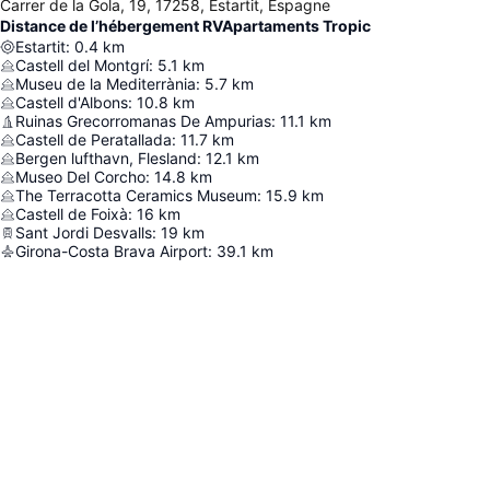
Carrer de la Gola, 19, 17258, Estartit, Espagne
Distance de l’hébergement RVApartaments Tropic
Estartit
:
0.4
km
Castell del Montgrí
:
5.1
km
Museu de la Mediterrània
:
5.7
km
Castell d'Albons
:
10.8
km
Ruinas Grecorromanas De Ampurias
:
11.1
km
Castell de Peratallada
:
11.7
km
Bergen lufthavn, Flesland
:
12.1
km
Museo Del Corcho
:
14.8
km
The Terracotta Ceramics Museum
:
15.9
km
Castell de Foixà
:
16
km
Sant Jordi Desvalls
:
19
km
Girona-Costa Brava Airport
:
39.1
km