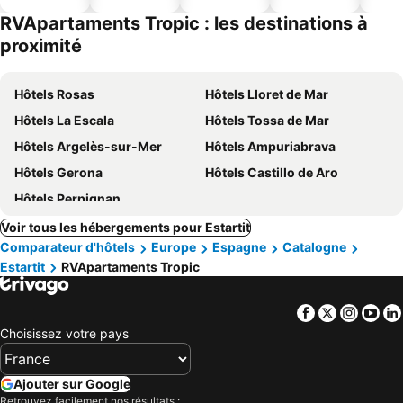
ues
piscine
acceptés
RVApartaments Tropic : les destinations à
proximité
Hôtels Rosas
Hôtels Lloret de Mar
Hôtels La Escala
Hôtels Tossa de Mar
Hôtels Argelès-sur-Mer
Hôtels Ampuriabrava
Hôtels Gerona
Hôtels Castillo de Aro
Hôtels Perpignan
Voir tous les hébergements pour Estartit
Comparateur d'hôtels
Europe
Espagne
Catalogne
Estartit
RVApartaments Tropic
Facebook
Twitter
Insta
Yo
Choisissez votre pays
Ajouter sur Google
Retrouvez facilement nos résultats :