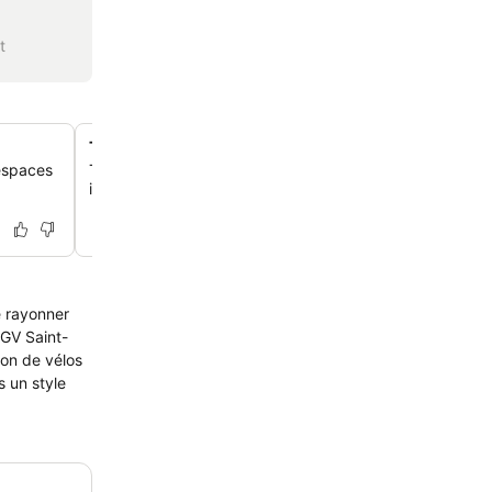
t
Tarifs préférentiels pour le parking à proximité
espaces
Tu bénéficies de tarifs réduits spéciaux au parking Com
idéalement situé à 5 minutes à pied de l'hôtel.
e rayonner
TGV Saint-
ion de vélos
 un style