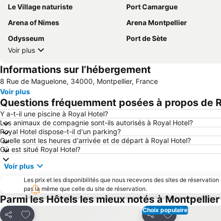
Le Village naturiste
Port Camargue
Arena of Nimes
Arena Montpellier
Odysseum
Port de Sète
Voir plus
Informations sur l’hébergement
8 Rue de Maguelone, 34000, Montpellier, France
Voir plus
Questions fréquemment posées à propos de R
Y a-t-il une piscine à Royal Hotel?
Les animaux de compagnie sont-ils autorisés à Royal Hotel?
Royal Hotel dispose-t-il d'un parking?
Quelle sont les heures d'arrivée et de départ à Royal Hotel?
Où est situé Royal Hotel?
Voir plus
Les prix et les disponibilités que nous recevons des sites de réservation
pas la même que celle du site de réservation.
Parmi les Hôtels les mieux notés à Montpellier
Choix populaire
Ajouter à mes favoris
Ajouter à mes f
Partager
Partager