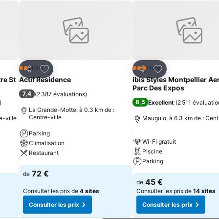
is
Ajouter à mes favoris
Ajouter à mes fav
Hôtel
Hôtel
2 Étoiles
3 Étoiles
Partager
Partager
re St
Actif Residence
ibis Styles Montpellier Ae
Parc Des Expos
7,4
(
2 387 évaluations
)
8,5
)
Excellent
(
2 511 évaluatio
La Grande-Motte, à 0.3 km de :
Centre-ville
e-ville
Mauguio, à 6.3 km de : Centr
Parking
Wi-Fi gratuit
Climatisation
Piscine
Restaurant
Parking
72 €
de
45 €
de
Consulter les prix de
4 sites
Consulter les prix de
14 sites
Consulter les prix
Consulter les prix