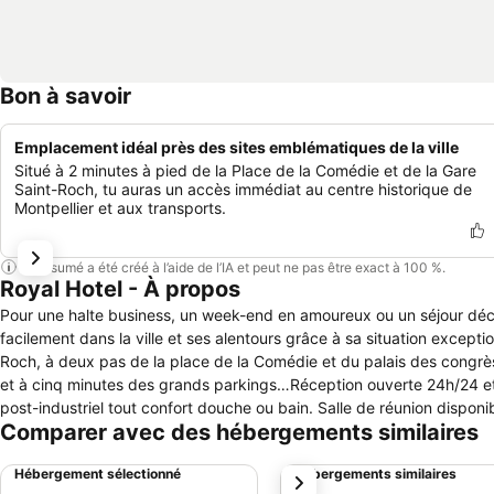
Bon à savoir
Emplacement idéal près des sites emblématiques de la ville
Situé à 2 minutes à pied de la Place de la Comédie et de la Gare
Saint-Roch, tu auras un accès immédiat au centre historique de
Montpellier et aux transports.
Ce résumé a été créé à l’aide de l’IA et peut ne pas être exact à 100 %.
Royal Hotel - À propos
Pour une halte business, un week-end en amoureux ou un séjour déco
facilement dans la ville et ses alentours grâce à sa situation excepti
Roch, à deux pas de la place de la Comédie et du palais des congrès
et à cinq minutes des grands parkings…Réception ouverte 24h/24 et 7
post-industriel tout confort douche ou bain. Salle de réunion disponib
Comparer avec des hébergements similaires
Hébergement sélectionné
Hébergements similaires
suivant