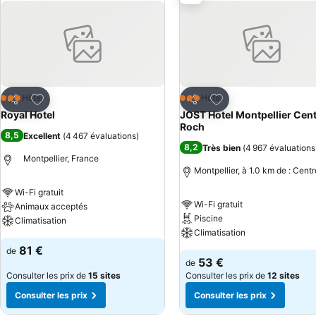
Ajouter à mes favoris
Ajouter à mes favor
Hôtel
Hôtel
3 Étoiles
3 Étoiles
Partager
Partager
Royal Hotel
JOST Hotel Montpellier Cent
Roch
8,5
Excellent
(
4 467 évaluations
)
8,2
Très bien
(
4 967 évaluations
Montpellier, France
Montpellier, à 1.0 km de : Centr
Wi-Fi gratuit
Wi-Fi gratuit
Animaux acceptés
Piscine
Climatisation
Climatisation
81 €
de
53 €
de
Consulter les prix de
15 sites
Consulter les prix de
12 sites
Consulter les prix
Consulter les prix