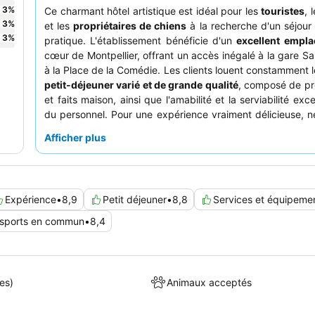
3
%
Ce charmant hôtel artistique est idéal pour les
touristes
, 
3
%
et les
propriétaires de chiens
à la recherche d'un séjour 
3
%
pratique. L'établissement bénéficie d'un
excellent empl
cœur de Montpellier, offrant un accès inégalé à la gare Sa
à la Place de la Comédie. Les clients louent constamment 
petit-déjeuner varié et de grande qualité
, composé de pro
et faits maison, ainsi que l'amabilité et la serviabilité exc
du personnel. Pour une expérience vraiment délicieuse,
pas le
thé et les gâteaux offerts l'après-midi
.
Afficher plus
Expérience
•
8,9
Petit déjeuner
•
8,8
Services et équipeme
sports en commun
•
8,4
es)
Animaux acceptés