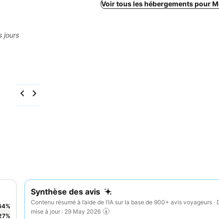
Voir tous les hébergements pour M
s jours
Synthèse des avis
Contenu résumé à l’aide de l’IA sur la base de 900+ avis voyageurs · 
64
%
mise à jour : 29 May 2026
27
%