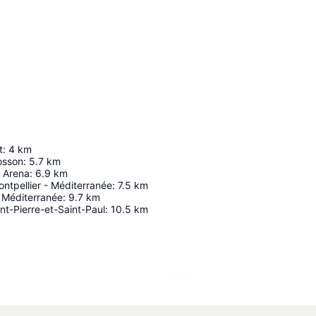
t
:
4
km
osson
:
5.7
km
 Arena
:
6.9
km
ntpellier - Méditerranée
:
7.5
km
 Méditerranée
:
9.7
km
nt-Pierre-et-Saint-Paul
:
10.5
km
Agrandir la carte