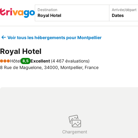
Destination
Arrivée/départ
Dates
Voir tous les hébergements pour Montpellier
Royal Hotel
Hôtel
Excellent
(
4 467 évaluations
)
8,5
3 Étoiles
8 Rue de Maguelone, 34000, Montpellier, France
Chargement