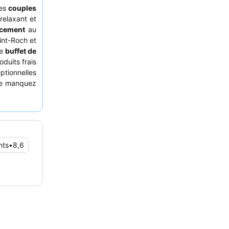
les
couples
relaxant et
acement
au
int-Roch et
le
buffet de
duits frais
eptionnelles
 ne manquez
nts
•
8,6