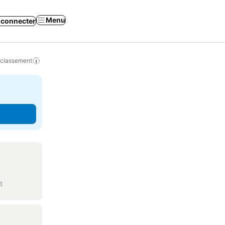
Menu
 connecter
 classement
t