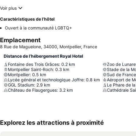
Voir plus
Caractéristiques de l’hôtel
Ouvert à la communauté LGBTQ+
Emplacement
8 Rue de Maguelone, 34000, Montpellier, France
Distance de l’hébergement Royal Hotel
Fontaine des Trois Grâces
:
0.2
km
Zoo de Lunare
Montpellier Saint-Roch
:
0.3
km
Stade de la M
Montpellier
:
0.5
km
Sud de France
Lycée général et technologique Joffre
:
0.8
km
Aéroport de Mo
GGL Stadium
:
2.9
km
Le Phare de la
Château de Flaugergues
:
3.2
km
Cathédrale Sai
Explorez les attractions à proximité