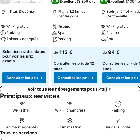
/
8,8
9,0
Aucune évaluation
Excellent
(
3 809 évaluations
Excellent
)
(
7 094 é
Ptuj, Slovénie
Ptuj, à 1.2 km de :
Bednja, à 4.4 km de
Centre-ville
Centre-ville
Wi-Fi gratuit
Piscine
Wi-Fi gratuit
Parking
Spa
Piscine
Animaux acceptés
Parking
Spa
Sélectionnez des dates
113 €
94 €
de
de
pour voir les prix
exacts
Consulter les prix de
12
Consulter les prix de
sites
sites
Consulter les prix
Consulter les prix
Consulter les prix
Voir tous les hébergements pour Ptuj
Principaux services
Wi-Fi (hall)
Wi-Fi (chambres)
Parking
Animaux acceptés
Climatisation
Bar dans l'hôtel
Tous les services