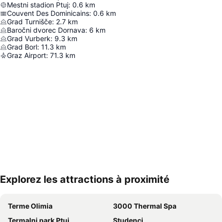
Mestni stadion Ptuj
:
0.6
km
Couvent Des Dominicains
:
0.6
km
Grad Turnišče
:
2.7
km
Baročni dvorec Dornava
:
6
km
Grad Vurberk
:
9.3
km
Grad Borl
:
11.3
km
Graz Airport
:
71.3
km
Explorez les attractions à proximité
Agrandir la carte
Terme Olimia
3000 Thermal Spa
Termalni park Ptuj
Studenci