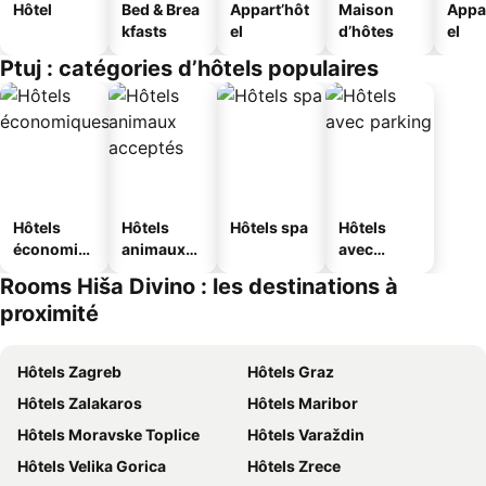
Hôtel
Bed & Brea
Appart’hôt
Maison
Appa
kfasts
el
d’hôtes
el
Ptuj : catégories d’hôtels populaires
Hôtels
Hôtels
Hôtels spa
Hôtels
économiq
animaux
avec
ues
acceptés
parking
Rooms Hiša Divino : les destinations à
proximité
Hôtels Zagreb
Hôtels Graz
Hôtels Zalakaros
Hôtels Maribor
Hôtels Moravske Toplice
Hôtels Varaždin
Hôtels Velika Gorica
Hôtels Zrece