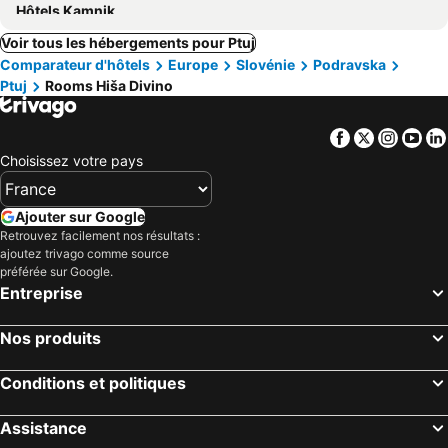
Hôtels Kamnik
Voir tous les hébergements pour Ptuj
Comparateur d'hôtels
Europe
Slovénie
Podravska
Ptuj
Rooms Hiša Divino
Facebook
Twitter
Insta
Yo
Choisissez votre pays
Ajouter sur Google
Retrouvez facilement nos résultats :
ajoutez trivago comme source
préférée sur Google.
Entreprise
Nos produits
Conditions et politiques
Assistance