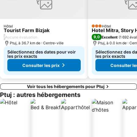
Hôtel
Hôtel
3 Étoiles
Tourist Farm Bizjak
Hotel Mitra, Story 
/
9,0
Aucune évaluation
Excellent
(
1 692 éva
Ptuj, à 36.7 km de : Centre-ville
Ptuj, à 0.0 km de : Cent
Sélectionnez des dates pour voir
Sélectionnez des da
les prix exacts
les prix exacts
Consulter les prix
Consulter le
Voir tous les hébergements pour Ptuj
Ptuj : autres hébergements