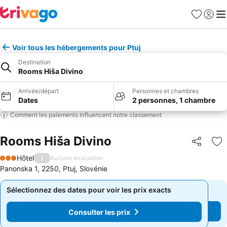
Favoris
Se con
Me
Voir tous les hébergements pour Ptuj
Destination
Rooms Hiša Divino
Arrivée/départ
Personnes et chambres
Dates
2 personnes, 1 chambre
Comment les paiements influencent notre classement
Rooms Hiša Divino
Partager
Aj
Hôtel
/
Aucune évaluation
3 Étoiles
Panonska 1, 2250, Ptuj, Slovénie
Sélectionnez des dates pour voir les prix exacts
Sélectionnez des dates pour voir les prix exacts
Consulter les prix
Consulter les prix