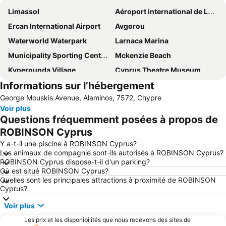
Limassol
Aéroport international de Larnaca
Ercan International Airport
Avgorou
Waterworld Waterpark
Larnaca Marina
Municipality Sporting Center of Strovolos
Mckenzie Beach
Kyperounda Village
Cyprus Theatre Museum
Informations sur l’hébergement
Ledra
Mazotos
George Mouskis Avenue, Alaminos, 7572, Chypre
Tochni
Ayia Anna
Voir plus
Ellinas
Phinikoudes Beach
Questions fréquemment posées à propos de
Agios Tychonas
Armonia
ROBINSON Cyprus
Ayia Napa Cathedrical Church
Zigi
Y a-t-il une piscine à ROBINSON Cyprus?
Les animaux de compagnie sont-ils autorisés à ROBINSON Cyprus?
Agios Georgios Alamanos Beach
Yermasoyia Dam
ROBINSON Cyprus dispose-t-il d'un parking?
Où est situé ROBINSON Cyprus?
Kolossi
Troodos Painted Churches
Quelles sont les principales attractions à proximité de ROBINSON
Cyprus?
Voir plus
Les prix et les disponibilités que nous recevons des sites de