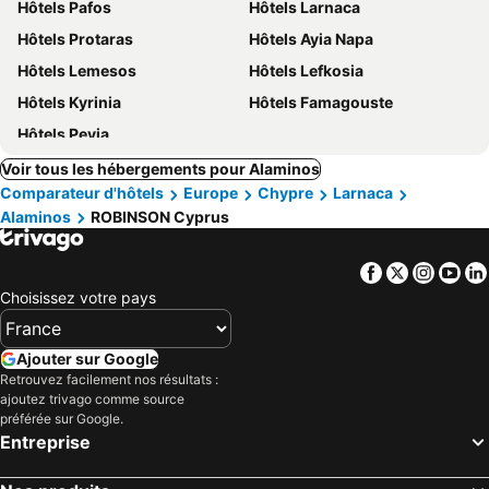
Hôtels Pafos
Hôtels Larnaca
Hôtels Protaras
Hôtels Ayia Napa
Hôtels Lemesos
Hôtels Lefkosia
Hôtels Kyrinia
Hôtels Famagouste
Hôtels Peyia
Voir tous les hébergements pour Alaminos
Comparateur d'hôtels
Europe
Chypre
Larnaca
Alaminos
ROBINSON Cyprus
Facebook
Twitter
Insta
Yo
Choisissez votre pays
Ajouter sur Google
Retrouvez facilement nos résultats :
ajoutez trivago comme source
préférée sur Google.
Entreprise