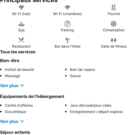
Principaux services
nautiques et les filles du Roby Club, et soulignent la qualité
exceptionnelle et la diversité de l'
expérience culinaire
, avec
Wi-Fi (hall)
Wi-Fi (chambres)
Piscine
une mention spéciale pour le petit-déjeuner au Breeze et la
soirée de gala à couper le souffle. Pour une expérience culinaire
Spa
Parking
Climatisation
vraiment mémorable, pensez à prendre votre petit-déjeuner au
Breeze pour sa cuisine délicieuse et ses vues magnifiques sur la
mer.
Restaurant
Bar dans l'hôtel
Salle de fitness
Tous les services
Bien-être
Institut de beauté
Bain de vapeur
Massage
Sauna
Voir plus
Équipements de l’hébergement
Centre d'affaires
Jeux d’arcade/jeux vidéo
Discothèque
Enregistrement / départ express
Voir plus
Séjour enfants