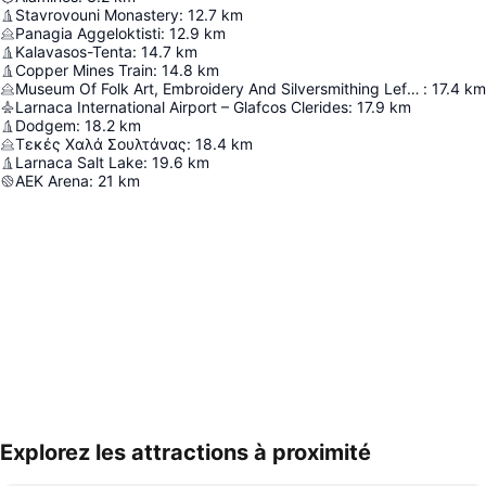
Stavrovouni Monastery
:
12.7
km
Panagia Aggeloktisti
:
12.9
km
Kalavasos-Tenta
:
14.7
km
Copper Mines Train
:
14.8
km
Museum Of Folk Art, Embroidery And Silversmithing Lefkara
:
17.4
km
Larnaca International Airport – Glafcos Clerides
:
17.9
km
Dodgem
:
18.2
km
Τεκές Χαλά Σουλτάνας
:
18.4
km
Larnaca Salt Lake
:
19.6
km
AEK Arena
:
21
km
Explorez les attractions à proximité
Agrandir la carte