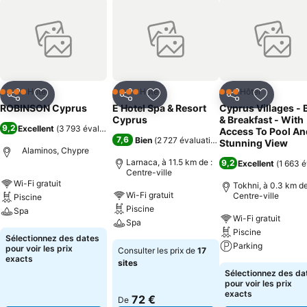
Hôtel
Hôtel
Hôtel
4 Étoiles
4 Étoiles
3 Étoiles
Partager
Ajouter à mes favoris
Partager
Ajouter à mes favoris
Partager
Ajouter à
ROBINSON Cyprus
E Hotel Spa & Resort
Cyprus Villages - 
Cyprus
& Breakfast - With
9,2
Excellent
(
3 793 évaluations
)
Access To Pool An
7,6
Bien
(
2 727 évaluations
)
Stunning View
Alaminos, Chypre
Larnaca, à 11.5 km de :
9,2
Excellent
(
1 663 é
Centre-ville
Wi-Fi gratuit
Tokhni, à 0.3 km de
Wi-Fi gratuit
Centre-ville
Piscine
Piscine
Spa
Wi-Fi gratuit
Spa
Piscine
Sélectionnez des dates
Parking
pour voir les prix
Consulter les prix de
17
exacts
sites
Sélectionnez des da
pour voir les prix
exacts
72 €
De