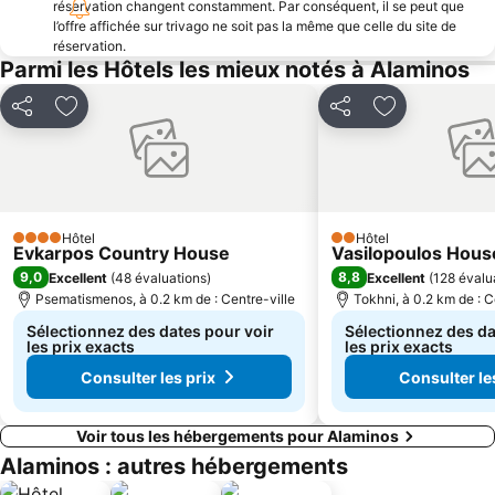
réservation changent constamment. Par conséquent, il se peut que
l’offre affichée sur trivago ne soit pas la même que celle du site de
réservation.
Parmi les Hôtels les mieux notés à Alaminos
Partager
Ajouter à mes favoris
Partager
Ajouter à mes
Hôtel
Hôtel
4 Étoiles
2 Étoiles
Evkarpos Country House
Vasilopoulos Hous
9,0
8,8
Excellent
(
48 évaluations
)
Excellent
(
128 évalu
Psematismenos, à 0.2 km de : Centre-ville
Tokhni, à 0.2 km de : C
Sélectionnez des dates pour voir
Sélectionnez des da
les prix exacts
les prix exacts
Consulter les prix
Consulter le
Voir tous les hébergements pour Alaminos
Alaminos : autres hébergements