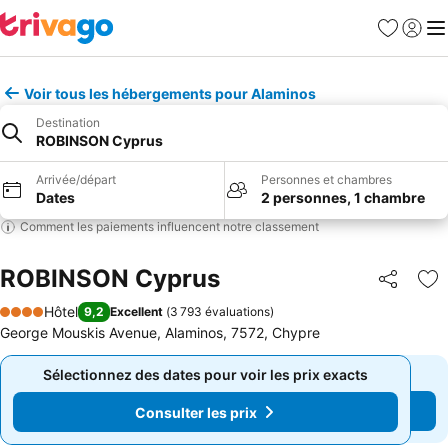
Favoris
Se con
Me
Voir tous les hébergements pour Alaminos
Destination
ROBINSON Cyprus
Arrivée/départ
Personnes et chambres
Dates
2 personnes, 1 chambre
Comment les paiements influencent notre classement
ROBINSON Cyprus
Partager
Aj
Hôtel
9,2
Excellent
(
3 793 évaluations
)
4 Étoiles
George Mouskis Avenue, Alaminos, 7572, Chypre
Sélectionnez des dates pour voir les prix exacts
Sélectionnez des dates pour voir les prix exacts
Consulter les prix
Consulter les prix