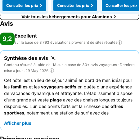
Consulter les prix
Consulter les prix
Consulter les prix
Voir tous les hébergements pour Alaminos
Avis
Excellent
9,2
sur la base de 3 793 évaluations provenant de sites
réputés
Synthèse des avis
Contenu résumé à l’aide de l’IA sur la base de 30+ avis voyageurs · Dernière
mise à jour : 29 May 2026
Cet hôtel est un lieu de séjour animé en bord de mer, idéal pour
les
familles
et les
voyageurs actifs
en quête d'une expérience
de vacances dynamique et attrayante. L'établissement dispose
d'une grande et vaste
plage
avec des chaises longues toujours
disponibles. L'un des points forts est la richesse des
offres
sportives
, notamment une station de surf avec des
équipements pour divers sports nautiques comme le SUP, le
Afficher plus
wingfoil et le kitesurf, ainsi qu'une nouvelle salle de sport et des
courts de tennis. Les clients ne tarissent pas d'éloges sur le
personnel amical et motivé
, en particulier l'équipe des sports