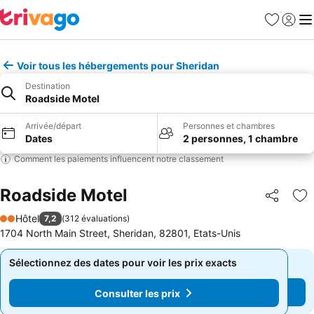
Favoris
Se con
Me
Voir tous les hébergements pour Sheridan
Destination
Roadside Motel
Arrivée/départ
Personnes et chambres
Dates
2 personnes, 1 chambre
Comment les paiements influencent notre classement
Roadside Motel
Partager
Aj
Hôtel
7,2
(
312 évaluations
)
2 Étoiles
1704 North Main Street, Sheridan, 82801, Etats-Unis
Sélectionnez des dates pour voir les prix exacts
Sélectionnez des dates pour voir les prix exacts
Consulter les prix
Consulter les prix