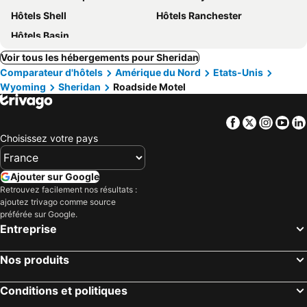
Hôtels Shell
Hôtels Ranchester
Hôtels Basin
Voir tous les hébergements pour Sheridan
Comparateur d'hôtels
Amérique du Nord
Etats-Unis
Wyoming
Sheridan
Roadside Motel
Facebook
Twitter
Insta
Yo
Choisissez votre pays
Ajouter sur Google
Retrouvez facilement nos résultats :
ajoutez trivago comme source
préférée sur Google.
Entreprise
Nos produits
Conditions et politiques