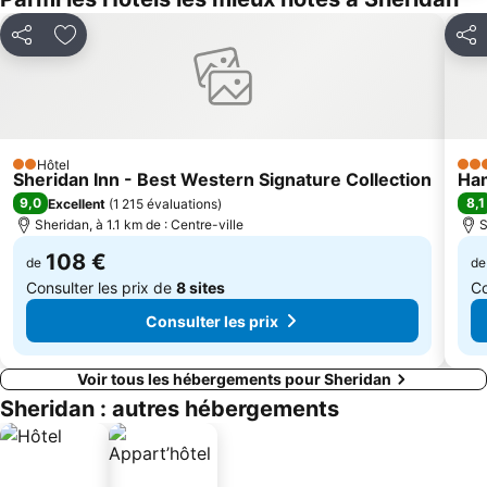
Partager
Ajouter à mes favoris
Part
Hôtel
2 Étoiles
3 Ét
Sheridan Inn - Best Western Signature Collection
Ham
9,0
8,1
Excellent
(
1 215 évaluations
)
Sheridan, à 1.1 km de : Centre-ville
S
108 €
de
de
Consulter les prix de
8 sites
Co
Consulter les prix
Voir tous les hébergements pour Sheridan
Sheridan : autres hébergements