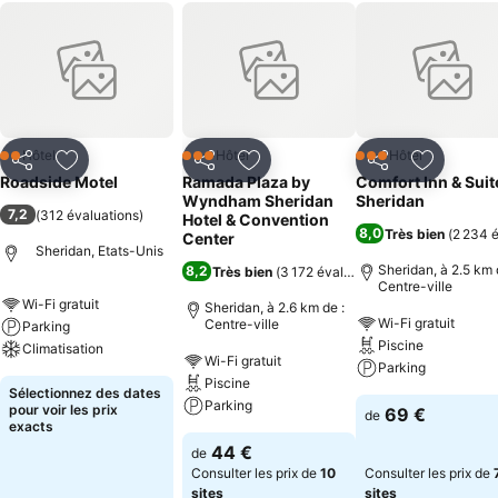
Hôtel
Hôtel
Hôtel
2 Étoiles
3 Étoiles
3 Étoiles
Partager
Ajouter à mes favoris
Partager
Ajouter à mes favoris
Partager
Ajouter à
Roadside Motel
Ramada Plaza by
Comfort Inn & Suit
Wyndham Sheridan
Sheridan
7,2
(
312 évaluations
)
Hotel & Convention
8,0
Très bien
(
2 234 é
Center
Sheridan, Etats-Unis
Sheridan, à 2.5 km 
8,2
Très bien
(
3 172 évaluations
)
Centre-ville
Wi-Fi gratuit
Sheridan, à 2.6 km de :
Wi-Fi gratuit
Centre-ville
Parking
Piscine
Climatisation
Wi-Fi gratuit
Parking
Piscine
Sélectionnez des dates
Parking
pour voir les prix
69 €
de
exacts
44 €
de
Consulter les prix de
10
Consulter les prix de
sites
sites