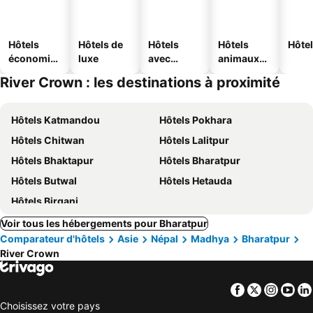
Hôtels
Hôtels de
Hôtels
Hôtels
Hôtel
économiq
luxe
avec
animaux
ues
piscine
acceptés
River Crown : les destinations à proximité
Hôtels Katmandou
Hôtels Pokhara
Hôtels Chitwan
Hôtels Lalitpur
Hôtels Bhaktapur
Hôtels Bharatpur
Hôtels Butwal
Hôtels Hetauda
Hôtels Birganj
Voir tous les hébergements pour Bharatpur
Comparateur d'hôtels
Asie
Népal
Madhya
Bharatpur
River Crown
Facebook
Twitter
Insta
Yo
Choisissez votre pays