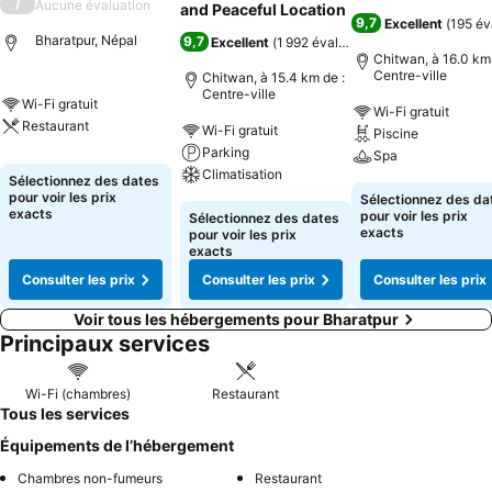
/
Aucune évaluation
and Peaceful Location
9,7
Excellent
(
195 év
Bharatpur, Népal
9,7
Excellent
(
1 992 évaluations
)
Chitwan, à 16.0 km 
Centre-ville
Chitwan, à 15.4 km de :
Centre-ville
Wi-Fi gratuit
Wi-Fi gratuit
Restaurant
Wi-Fi gratuit
Piscine
Parking
Spa
Climatisation
Sélectionnez des dates
pour voir les prix
Sélectionnez des da
exacts
pour voir les prix
Sélectionnez des dates
exacts
pour voir les prix
exacts
Consulter les prix
Consulter les prix
Consulter les prix
Voir tous les hébergements pour Bharatpur
Principaux services
Wi-Fi (chambres)
Restaurant
Tous les services
Équipements de l’hébergement
Chambres non-fumeurs
Restaurant