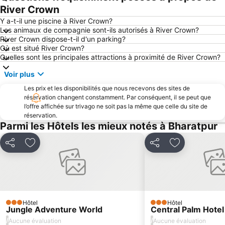
River Crown
Y a-t-il une piscine à River Crown?
Les animaux de compagnie sont-ils autorisés à River Crown?
River Crown dispose-t-il d'un parking?
Où est situé River Crown?
Quelles sont les principales attractions à proximité de River Crown?
Voir plus
Les prix et les disponibilités que nous recevons des sites de
réservation changent constamment. Par conséquent, il se peut que
l’offre affichée sur trivago ne soit pas la même que celle du site de
réservation.
Parmi les Hôtels les mieux notés à Bharatpur
Partager
Ajouter à mes favoris
Partager
Ajouter à mes
Hôtel
Hôtel
3 Étoiles
3 Étoiles
Jungle Adventure World
Central Palm Hotel
/
/
Aucune évaluation
Aucune évaluation