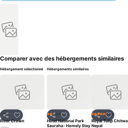
Comparer avec des hébergements similaires
Hébergement sélectionné
Hébergements similaires
Hôtel
Hôtel
Hôtel
2 Étoiles
5 Étoiles
Partager
Ajouter à mes favoris
Partager
Ajouter à mes favoris
Partager
Ajouter à
River Crown
Hotel National Park
Royal Tulip Chitw
Sauraha- Homely Stay
Nepal