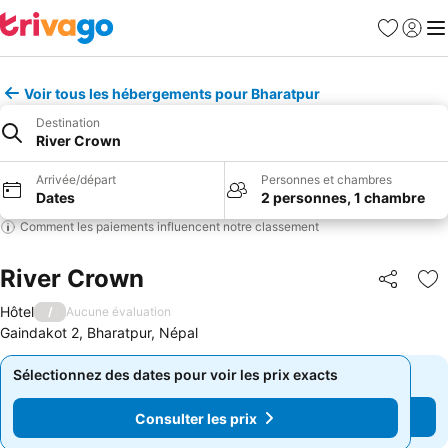
Favoris
Se con
Me
Voir tous les hébergements pour Bharatpur
Destination
River Crown
Arrivée/départ
Personnes et chambres
Dates
2 personnes, 1 chambre
Comment les paiements influencent notre classement
River Crown
Partager
Aj
Hôtel
/
Aucune évaluation
Gaindakot 2, Bharatpur, Népal
Sélectionnez des dates pour voir les prix exacts
Sélectionnez des dates pour voir les prix exacts
Consulter les prix
Consulter les prix