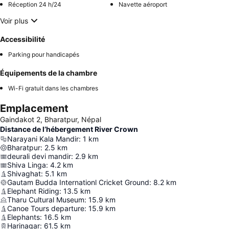
Réception 24 h/24
Navette aéroport
Voir plus
Accessibilité
Parking pour handicapés
Équipements de la chambre
Wi-Fi gratuit dans les chambres
Emplacement
Gaindakot 2, Bharatpur, Népal
Distance de l’hébergement River Crown
Narayani Kala Mandir
:
1
km
Bharatpur
:
2.5
km
deurali devi mandir
:
2.9
km
Shiva Linga
:
4.2
km
Shivaghat
:
5.1
km
Gautam Budda Internationl Cricket Ground
:
8.2
km
Elephant Riding
:
13.5
km
Tharu Cultural Museum
:
15.9
km
Canoe Tours departure
:
15.9
km
Elephants
:
16.5
km
Harinagar
:
61.5
km