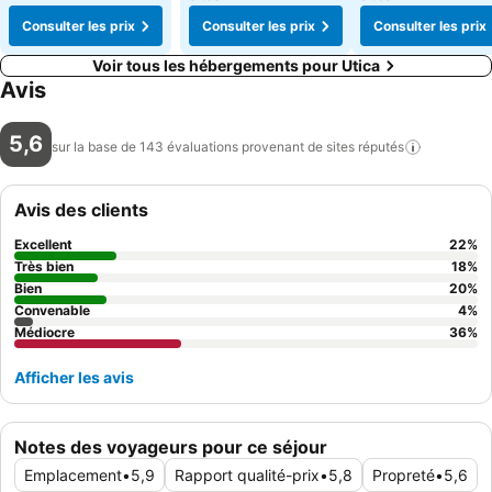
Consulter les prix
Consulter les prix
Consulter les prix
Voir tous les hébergements pour Utica
Avis
5,6
sur la base de 143 évaluations provenant de sites
réputés
Avis des clients
Excellent
22
%
Très bien
18
%
Bien
20
%
Convenable
4
%
Médiocre
36
%
Afficher les avis
Notes des voyageurs pour ce séjour
Emplacement
•
5,9
Rapport qualité-prix
•
5,8
Propreté
•
5,6