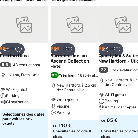
Hôtel
Hôtel
Hôtel
2 Étoiles
3 Étoiles
2 Étoiles
Partager
Ajouter à mes favoris
Partager
Ajouter à mes favoris
Partager
Ajouter à
Rest Inn Utica
Burrstone Inn, an
Quality Inn & Suite
Ascend Collection
New Hartford - Uti
5,6
(
143 évaluations
)
Hotel
7,2
(
1 747 évaluation
Utica, Etats-Unis
8,1
Très bien
(
1 898 évaluations
)
New Hartford, à 1.
de : Centre-ville
New Hartford, à 2.5 km
Wi-Fi gratuit
de : Centre-ville
Wi-Fi gratuit
Parking
Wi-Fi gratuit
Parking
Climatisation
Piscine
Animaux acceptés
Parking
Sélectionnez des dates
pour voir les prix
65 €
de
exacts
110 €
de
Consulter les prix de
8
Consulter les prix de
sites
sites