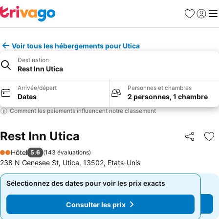
Favoris
Se con
Me
Voir tous les hébergements pour Utica
Destination
Rest Inn Utica
Arrivée/départ
Personnes et chambres
Dates
2 personnes, 1 chambre
Comment les paiements influencent notre classement
Rest Inn Utica
Partager
Aj
Hôtel
5,6
(
143 évaluations
)
2 Étoiles
238 N Genesee St, Utica, 13502, Etats-Unis
Sélectionnez des dates pour voir les prix exacts
Sélectionnez des dates pour voir les prix exacts
Consulter les prix
Consulter les prix