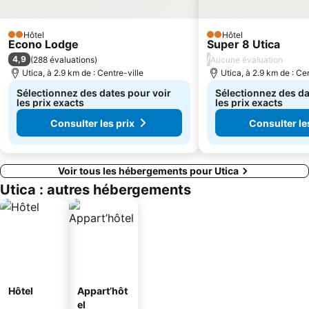
Hôtel
Hôtel
2 Étoiles
2 Étoiles
Econo Lodge
Super 8 Utica
4,9
/
(
288 évaluations
)
Aucune évaluation
Utica, à 2.9 km de : Centre-ville
Utica, à 2.9 km de : Cen
Sélectionnez des dates pour voir
Sélectionnez des da
les prix exacts
les prix exacts
Consulter les prix
Consulter le
Voir tous les hébergements pour Utica
Utica : autres hébergements
Hôtel
Appart’hôt
el