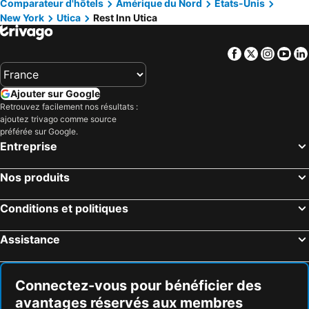
Comparateur d'hôtels
Amérique du Nord
Etats-Unis
New York
Utica
Rest Inn Utica
Facebook
Twitter
Insta
Yo
Ajouter sur Google
Retrouvez facilement nos résultats :
ajoutez trivago comme source
préférée sur Google.
Entreprise
Nos produits
Conditions et politiques
Assistance
Connectez-vous pour bénéficier des
avantages réservés aux membres