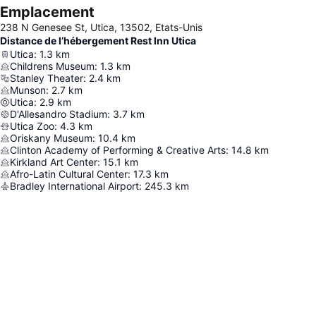
Emplacement
238 N Genesee St, Utica, 13502, Etats-Unis
Distance de l’hébergement Rest Inn Utica
Utica
:
1.3
km
Childrens Museum
:
1.3
km
Stanley Theater
:
2.4
km
Munson
:
2.7
km
Utica
:
2.9
km
D'Allesandro Stadium
:
3.7
km
Utica Zoo
:
4.3
km
Oriskany Museum
:
10.4
km
Clinton Academy of Performing & Creative Arts
:
14.8
km
Kirkland Art Center
:
15.1
km
Afro-Latin Cultural Center
:
17.3
km
Bradley International Airport
:
245.3
km