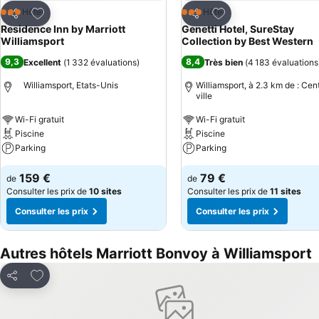
Ajouter à mes favoris
Ajouter à mes favor
Hôtel
Hôtel
3 Étoiles
3 Étoiles
Partager
Partager
Residence Inn by Marriott
Genetti Hotel, SureStay
Williamsport
Collection by Best Western
9,3
8,4
Excellent
(
1 332 évaluations
)
Très bien
(
4 183 évaluations
Williamsport, Etats-Unis
Williamsport, à 2.3 km de : Cen
ville
Wi-Fi gratuit
Wi-Fi gratuit
Piscine
Piscine
Parking
Parking
159 €
79 €
de
de
Consulter les prix de
10 sites
Consulter les prix de
11 sites
Consulter les prix
Consulter les prix
Autres hôtels Marriott Bonvoy à Williamsport
Ajouter à mes favoris
Partager