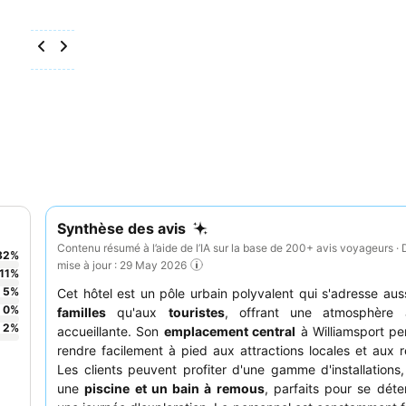
Synthèse des avis
Contenu résumé à l’aide de l’IA sur la base de 200+ avis voyageurs · 
82
%
mise à jour : 29 May 2026
11
%
5
%
Cet hôtel est un pôle urbain polyvalent qui s'adresse aus
0
%
familles
qu'aux
touristes
, offrant une atmosphère 
2
%
accueillante. Son
emplacement central
à Williamsport pe
rendre facilement à pied aux attractions locales et aux r
Les clients peuvent profiter d'une gamme d'installations
une
piscine et un bain à remous
, parfaits pour se dét