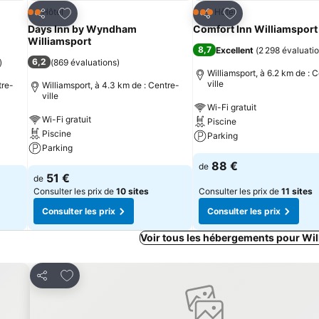
is
Ajouter à mes favoris
Ajouter à mes fav
Hôtel
Hôtel
2 Étoiles
3 Étoiles
Partager
Partager
Days Inn by Wyndham
Comfort Inn Williamsport
Williamsport
8,7
Excellent
(
2 298 évaluati
6,2
)
(
869 évaluations
)
Williamsport, à 6.2 km de : 
ville
tre-
Williamsport, à 4.3 km de : Centre-
ville
Wi-Fi gratuit
Wi-Fi gratuit
Piscine
Piscine
Parking
Parking
88 €
de
51 €
de
Consulter les prix de
10 sites
Consulter les prix de
11 sites
Consulter les prix
Consulter les prix
Voir tous les hébergements pour Wi
Ajouter à mes favoris
Partager