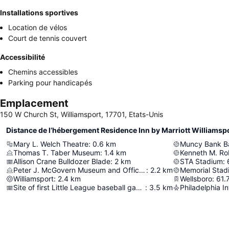
Installations sportives
Location de vélos
Court de tennis couvert
Accessibilité
Chemins accessibles
Parking pour handicapés
Emplacement
150 W Church St, Williamsport, 17701, Etats-Unis
Distance de l’hébergement Residence Inn by Marriott Williamsp
Mary L. Welch Theatre
:
0.6
km
Thomas T. Taber Museum
:
1.4
km
Kenneth M. Ro
Allison Crane Bulldozer Blade
:
2
km
STA Stadium
:
Peter J. McGovern Museum and Official Store
:
2.2
km
Memorial Stad
Williamsport
:
2.4
km
Wellsboro
:
61.
Site of first Little League baseball game
:
3.5
km
Philadelphia In