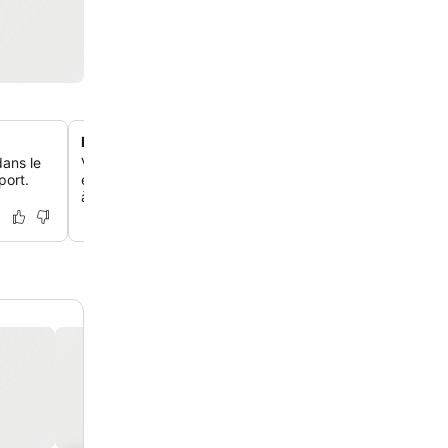
Hébergement acceptant les animaux
dans le
Voyage avec tes animaux de compagnie, l'hôtel les accue
port.
en fait un choix pratique pour les voyageurs avec leur
à quatre pattes.