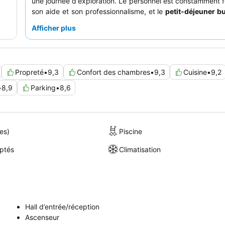
une journée d'exploration. Le personnel est constamment fé
son aide et son professionnalisme, et le
petit-déjeuner bu
point fort, offrant une variété d'options fraîches et savou
Afficher plus
ceux qui recherchent plus d'espace, les
chambres spaci
particulièrement recommandées, surtout pour les voya
enfants.
Propreté
•
9,3
Confort des chambres
•
9,3
Cuisine
•
9,2
•
8,9
Parking
•
8,6
es)
Piscine
ptés
Climatisation
Hall d’entrée/réception
Ascenseur