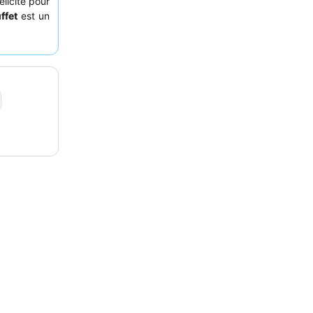
licité pour
ffet
est un
reuses. Pour
euses
sont
geurs avec