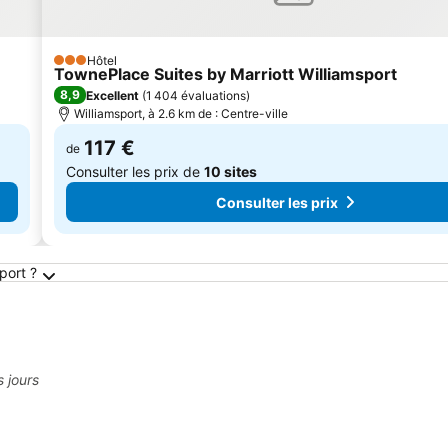
Hôtel
3 Étoiles
TownePlace Suites by Marriott Williamsport
8,9
Excellent
(
1 404 évaluations
)
Williamsport, à 2.6 km de : Centre-ville
117 €
de
Consulter les prix de
10 sites
Consulter les prix
lliamsport
port ?
s jours