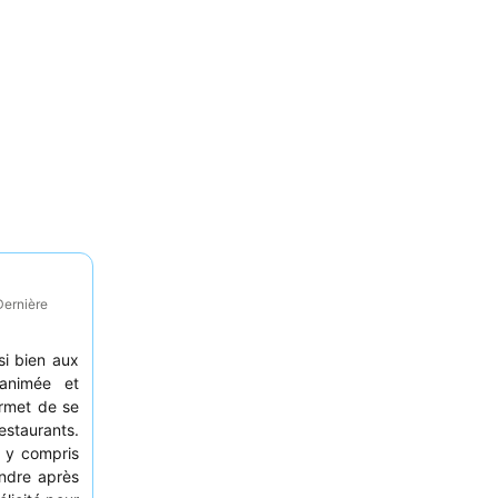
Dernière
si bien aux
animée et
rmet de se
estaurants.
, y compris
endre après