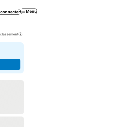
Menu
 connecter
 classement