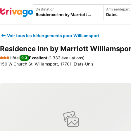
Destination
Arrivée/départ
Dates
Voir tous les hébergements pour Williamsport
Residence Inn by Marriott Williamspor
Hôtel
Excellent
(
1 332 évaluations
)
9,3
3 Étoiles
150 W Church St, Williamsport, 17701, Etats-Unis