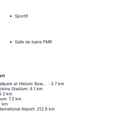
Sportif
Salle de bains PMR
ort
Muncy Bank Ballpark at Historic Bowman Field
:
3.7
km
bbins Stadium
:
4.1
km
6.2
km
ium
:
7.3
km
7
km
ternational Airport
:
212.9
km