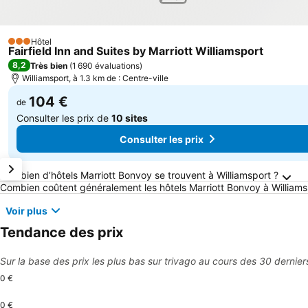
Hôtel
3 Étoiles
Fairfield Inn and Suites by Marriott Williamsport
8,2
Très bien
(
1 690 évaluations
)
Williamsport, à 1.3 km de : Centre-ville
104 €
de
Consulter les prix de
10 sites
Consulter les prix
Questions fréquemment posées au sujet de Wi
Combien d’hôtels Marriott Bonvoy se trouvent à Williamsport ?
Combien coûtent généralement les hôtels Marriott Bonvoy à Williams
Voir plus
Tendance des prix
Sur la base des prix les plus bas sur trivago au cours des 30 dernier
0 €
0 €