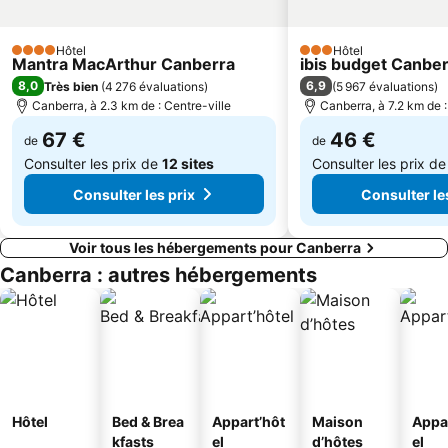
Hôtel
Hôtel
4 Étoiles
3 Étoiles
Mantra MacArthur Canberra
ibis budget Canbe
8,0
6,9
Très bien
(
4 276 évaluations
)
(
5 967 évaluations
)
Canberra, à 2.3 km de : Centre-ville
Canberra, à 7.2 km de :
67 €
46 €
de
de
Consulter les prix de
12 sites
Consulter les prix d
Consulter les prix
Consulter le
Voir tous les hébergements pour Canberra
Canberra : autres hébergements
Hôtel
Bed & Brea
Appart’hôt
Maison
Appa
kfasts
el
d’hôtes
el