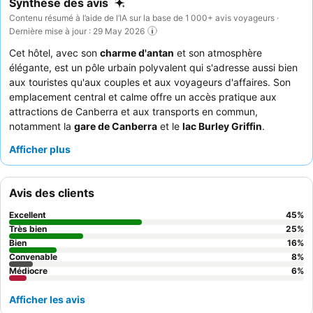
Synthèse des avis
Contenu résumé à l’aide de l’IA sur la base de 1 000+ avis voyageurs ·
Dernière mise à jour : 29 May 2026
Cet hôtel, avec son
charme d'antan
et son atmosphère
élégante, est un pôle urbain polyvalent qui s'adresse aussi bien
aux touristes qu'aux couples et aux voyageurs d'affaires. Son
emplacement central et calme offre un accès pratique aux
attractions de Canberra et aux transports en commun,
notamment la
gare de Canberra
et le
lac Burley Griffin
.
L'établissement dispose d'un large éventail d'installations, dont
Afficher plus
une
piscine
et une
salle de sport bien équipée
, garantissant un
séjour confortable à tous les clients. Le personnel est
constamment félicité pour son amabilité et son accueil, et le
Avis des clients
restaurant
est fréquemment loué pour ses délicieux repas et
son généreux forfait petit-déjeuner. Pour ceux qui voyagent en
Excellent
45
%
voiture, la disponibilité d'un
parking gratuit sur place
est un
Très bien
25
%
avantage considérable.
Bien
16
%
Convenable
8
%
Médiocre
6
%
Afficher les avis