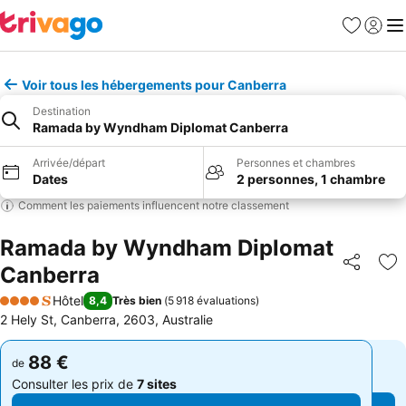
Favoris
Se con
Me
Voir tous les hébergements pour Canberra
Destination
Ramada by Wyndham Diplomat Canberra
Arrivée/départ
Personnes et chambres
Dates
2 personnes, 1 chambre
Comment les paiements influencent notre classement
Ramada by Wyndham Diplomat
Canberra
Partager
Aj
Hôtel
8,4
Très bien
(
5 918 évaluations
)
4 Étoiles
2 Hely St, Canberra, 2603, Australie
88 €
88 €
de
de
Consulter les prix de
7 sites
Consulter les prix de
7 sites