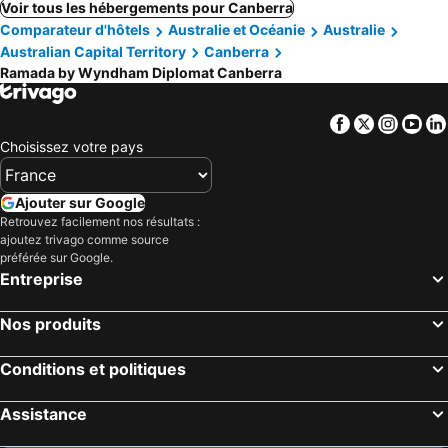
Voir tous les hébergements pour Canberra
Comparateur d'hôtels
Australie et Océanie
Australie
Australian Capital Territory
Canberra
Ramada by Wyndham Diplomat Canberra
Facebook
Twitter
Insta
Yo
Choisissez votre pays
Ajouter sur Google
Retrouvez facilement nos résultats :
ajoutez trivago comme source
préférée sur Google.
Entreprise
Nos produits
Conditions et politiques
Assistance