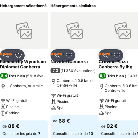
Hébergement sélectionné
Hébergements similaires
Hôtel
Hôtel
Hôtel
4 Étoiles
4 Étoiles
4 Étoiles
Partager
Ajouter à mes favoris
Partager
Ajouter à mes favoris
Partager
Ajouter à
Ramada by Wyndham
Novotel Canberra
Crowne Plaza
Diplomat Canberra
Canberra By Ihg
7,3
(
11 330 évaluations
)
8,4
8,1
Très bien
(
5 918 évaluations
)
Très bien
(
11 493
Canberra, à 0.5 km de :
Centre-ville
Canberra, Australie
Canberra, à 0.6 km 
Centre-ville
Wi-Fi gratuit
Wi-Fi gratuit
Wi-Fi gratuit
Piscine
Piscine
Piscine
Spa
Parking
Spa
68 €
de
88 €
92 €
de
de
Consulter les prix de
7
Consulter les prix de
10
Consulter les prix de