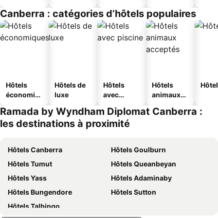
Canberra : catégories d’hôtels populaires
Hôtels
Hôtels de
Hôtels
Hôtels
Hôtel
économiq
luxe
avec
animaux
ues
piscine
acceptés
Ramada by Wyndham Diplomat Canberra :
les destinations à proximité
Hôtels Canberra
Hôtels Goulburn
Hôtels Tumut
Hôtels Queanbeyan
Hôtels Yass
Hôtels Adaminaby
Hôtels Bungendore
Hôtels Sutton
Hôtels Talbingo