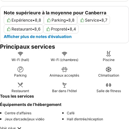
Note supérieure à la moyenne pour Canberra
Expérience
•
8,8
Parking
•
8,8
Service
•
8,7
Restaurant
•
8,6
Propreté
•
8,4
Afficher plus de notes d’évaluation
Principaux services
Wi-Fi (hall)
Wi-Fi (chambres)
Piscine
Parking
Animaux acceptés
Climatisation
Restaurant
Bar dans l'hôtel
Salle de fitness
Tous les services
Équipements de l’hébergement
Centre d'affaires
Café
Jeux d’arcade/jeux vidéo
Hall d’entrée/réception
Voir plus