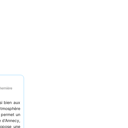
Dernière
si bien aux
 atmosphère
é permet un
le d'Annecy,
ropose une