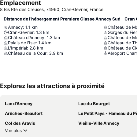
Emplacement
8 Bis Rte des Creuses, 74960, Cran-Gevrier, France
Distance de l’hébergement Premiere Classe Annecy Sud - Cran 
Annecy
:
1.1
km
Château de Mo
Cran-Gevrier
:
1.3
km
Gorges du Fier
Château d'Annecy
:
1.3
km
Château de Me
Palais de l'Isle
:
1.4
km
Château de T
L'Impérial
:
2.8
km
Château de Cl
Château de la Cour
:
3.9
km
Aéroport Cham
Explorez les attractions à proximité
Lac d'Annecy
Lac du Bourget
Arêches-Beaufort
Le Petit Pays - Hameau du Père 
Col des Aravis
Vieille-Ville Annecy
Voir plus