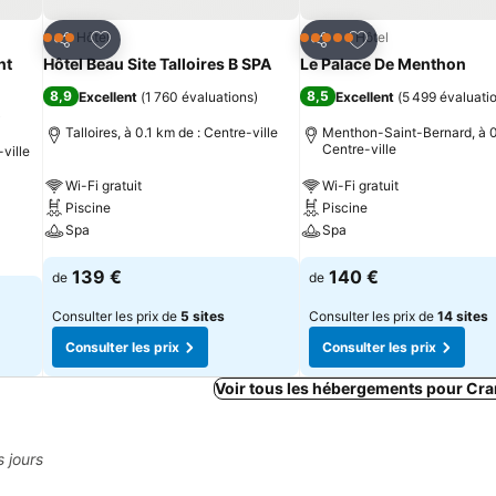
is
Ajouter à mes favoris
Ajouter à mes fav
Hôtel
Hôtel
3 Étoiles
5 Étoiles
Partager
Partager
nt
Hôtel Beau Site Talloires B SPA
Le Palace De Menthon
8,9
8,5
Excellent
(
1 760 évaluations
)
Excellent
(
5 499 évaluati
)
Talloires, à 0.1 km de : Centre-ville
Menthon-Saint-Bernard, à 0
Centre-ville
ville
Wi-Fi gratuit
Wi-Fi gratuit
Piscine
Piscine
Spa
Spa
139 €
140 €
de
de
Consulter les prix de
5 sites
Consulter les prix de
14 sites
Consulter les prix
Consulter les prix
Voir tous les hébergements pour Cra
s jours