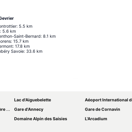
Gevrier
ntrottier
:
5.5
km
:
5.6
km
nthon-Saint-Bernard
:
8.1
km
horens
:
15.7
km
ermont
:
17.8
km
béry Savoie
:
33.6
km
Agrandir la carte
Lac d'Aiguebelette
Aéoport International 
Noël
Gare d'Annecy
Gare de Cornavin
Domaine Alpin des Saisies
L'Arcadium