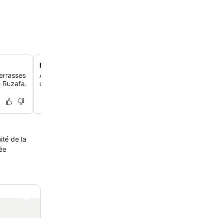
Façade boutique du 19e siècle
errasses
Admire l'impressionnante façade du 19e siècle de l'hôtel, 
e Ruzafa.
charme historique aux commodités modernes au cœur d
ité de la
sée