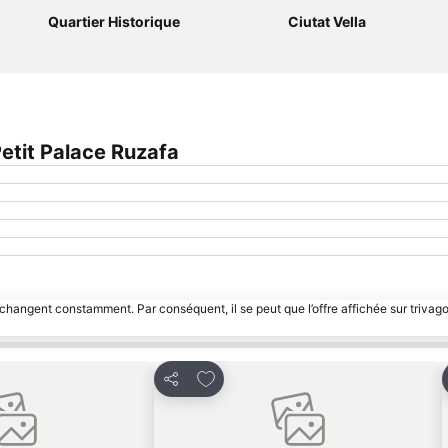
Quartier Historique
Ciutat Vella
etit Palace Ruzafa
 changent constamment. Par conséquent, il se peut que l’offre affichée sur trivago
s favoris
Ajouter à mes favoris
Partager