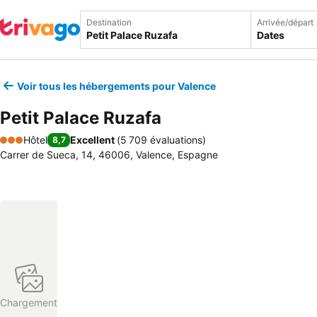
Destination
Arrivée/départ
Dates
Voir tous les hébergements pour Valence
Petit Palace Ruzafa
Hôtel
Excellent
(
5 709 évaluations
)
8,7
3 Étoiles
Carrer de Sueca, 14, 46006, Valence, Espagne
Chargement