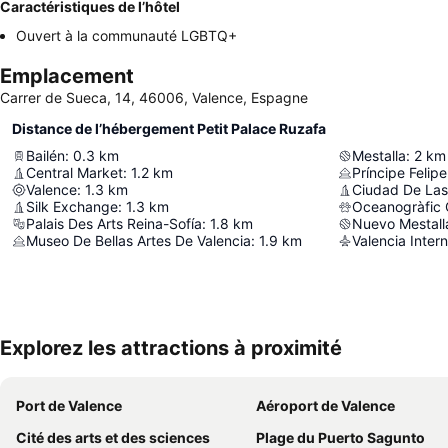
Caractéristiques de l’hôtel
Ouvert à la communauté LGBTQ+
Emplacement
Carrer de Sueca, 14, 46006, Valence, Espagne
Distance de l’hébergement Petit Palace Ruzafa
Bailén
:
0.3
km
Mestalla
:
2
km
Central Market
:
1.2
km
Príncipe Feli
Valence
:
1.3
km
Ciudad De Las 
Silk Exchange
:
1.3
km
Oceanogràfic 
Palais Des Arts Reina-Sofía
:
1.8
km
Nuevo Mestall
Museo De Bellas Artes De Valencia
:
1.9
km
Valencia Intern
Explorez les attractions à proximité
Port de Valence
Aéroport de Valence
Cité des arts et des sciences
Plage du Puerto Sagunto