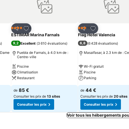
is
Ajouter à mes favoris
Ajouter à mes fav
Hôtel
Hôtel
4 Étoiles
3 Étoiles
Partager
Partager
ESTIMAR Marina Farnals
Flag Hotel Valencia
9,2
6,8
s
)
Excellent
(
3 610 évaluations
)
(
6 428 évaluations
)
e Dame
Puebla de Farnals, à 4.0 km de :
Masalfasar, à 2.3 km de : Ce
Centre-ville
Piscine
Wi-Fi gratuit
Climatisation
Piscine
Restaurant
Parking
85 €
44 €
de
de
Consulter les prix de
13 sites
Consulter les prix de
20 sites
Consulter les prix
Consulter les prix
Voir tous les hébergements po