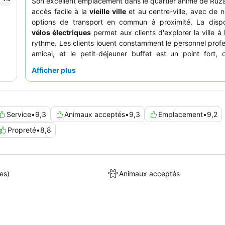
Son excellent emplacement dans le quartier animé de Ruza
accès facile à la
vieille ville
et au centre-ville, avec de
options de transport en commun à proximité. La dispon
vélos électriques
permet aux clients d'explorer la ville à 
rythme. Les clients louent constamment le personnel profe
amical, et le petit-déjeuner buffet est un point fort, 
sélection vaste et variée avec des options saines
Afficher plus
expérience plus spacieuse, pensez à réserver une ch
étage supérieur ou une unité d'angle.
Service
•
9,3
Animaux acceptés
•
9,3
Emplacement
•
9,2
Propreté
•
8,8
es)
Animaux acceptés