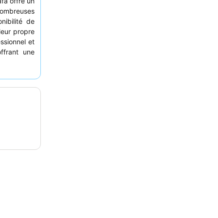
fa offre un
 nombreuses
ibilité de
leur propre
ssionnel et
offrant une
. Pour une
ambre à un