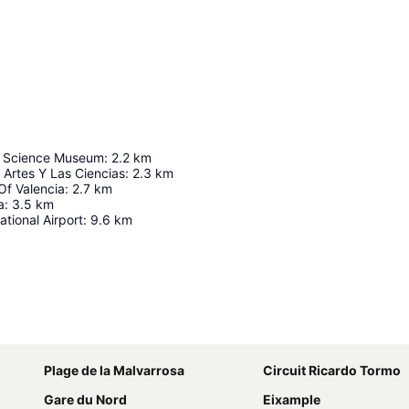
pe Science Museum
:
2.2
km
Artes Y Las Ciencias
:
2.3
km
Of Valencia
:
2.7
km
a
:
3.5
km
ational Airport
:
9.6
km
Agrandir la carte
Plage de la Malvarrosa
Circuit Ricardo Tormo
Gare du Nord
Eixample