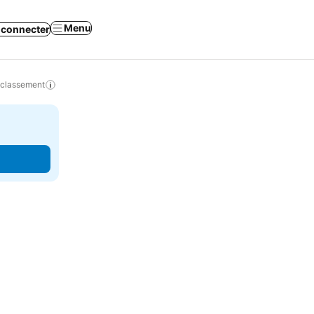
Menu
 connecter
 classement