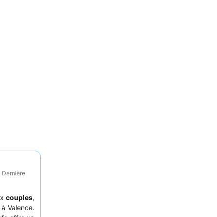
· Dernière
ux
couples
,
 à Valence.