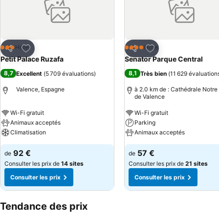
Ajouter à mes favoris
Ajouter à mes favor
Hôtel
Hôtel
3 Étoiles
4 Étoiles
Partager
Partager
Petit Palace Ruzafa
Senator Parque Central
8,7
8,1
Excellent
(
5 709 évaluations
)
Très bien
(
11 629 évaluation
Valence, Espagne
à 2.0 km de : Cathédrale Notr
de Valence
Wi-Fi gratuit
Wi-Fi gratuit
Animaux acceptés
Parking
Climatisation
Animaux acceptés
92 €
57 €
de
de
Consulter les prix de
14 sites
Consulter les prix de
21 sites
Consulter les prix
Consulter les prix
Tendance des prix