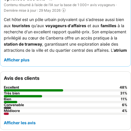
Contenu résumé à l’aide de l’IA sur la base de 1 000+ avis voyageurs ·
Dernière mise à jour : 29 May 2026
Cet hôtel est un pôle urbain polyvalent qui s'adresse aussi bien
aux
touristes
qu'aux
voyageurs d'affaires
et aux
familles
à la
recherche d'un excellent rapport qualité-prix. Son emplacement
privilégié au cœur de Canberra offre un accès pratique à la
station de tramway
, garantissant une exploration aisée des
attractions de la ville et du quartier central des affaires. L'
atrium
distinctif de l'hôtel, avec sa verdure luxuriante, offre une évasion
Afficher plus
sereine, tandis que le
petit-déjeuner buffet
est constamment
loué pour son vaste choix et sa qualité. Les clients soulignent
régulièrement l'amabilité et la serviabilité du personnel, et
Avis des clients
l'efficacité du service en chambre est un avantage notable. Pour
une expérience plus calme, les clients peuvent demander une
Excellent
48
%
chambre donnant sur le jardin.
Très bien
31
%
Bien
11
%
Convenable
6
%
Médiocre
4
%
Afficher les avis