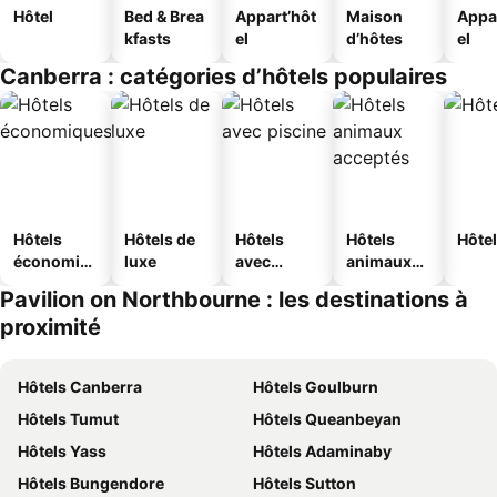
Hôtel
Bed & Brea
Appart’hôt
Maison
Appa
kfasts
el
d’hôtes
el
Canberra : catégories d’hôtels populaires
Hôtels
Hôtels de
Hôtels
Hôtels
Hôtel
économiq
luxe
avec
animaux
ues
piscine
acceptés
Pavilion on Northbourne : les destinations à
proximité
Hôtels Canberra
Hôtels Goulburn
Hôtels Tumut
Hôtels Queanbeyan
Hôtels Yass
Hôtels Adaminaby
Hôtels Bungendore
Hôtels Sutton