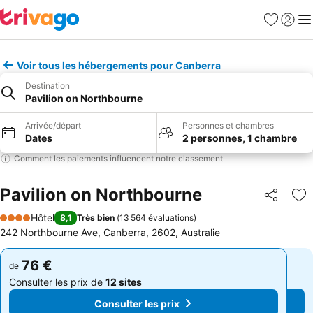
Favoris
Se con
Me
Voir tous les hébergements pour Canberra
Destination
Pavilion on Northbourne
Arrivée/départ
Personnes et chambres
Dates
2 personnes, 1 chambre
Comment les paiements influencent notre classement
Pavilion on Northbourne
Partager
Aj
Hôtel
8,1
Très bien
(
13 564 évaluations
)
4 Étoiles
242 Northbourne Ave, Canberra, 2602, Australie
76 €
76 €
de
de
Consulter les prix de
12 sites
Consulter les prix de
12 sites
Consulter les prix
Consulter les prix