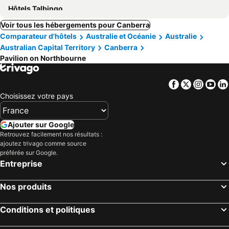
Hôtels Talbingo
Voir tous les hébergements pour Canberra
Comparateur d'hôtels
Australie et Océanie
Australie
Australian Capital Territory
Canberra
Pavilion on Northbourne
Facebook
Twitter
Insta
Yo
Choisissez votre pays
Ajouter sur Google
Retrouvez facilement nos résultats :
ajoutez trivago comme source
préférée sur Google.
Entreprise
Nos produits
Conditions et politiques