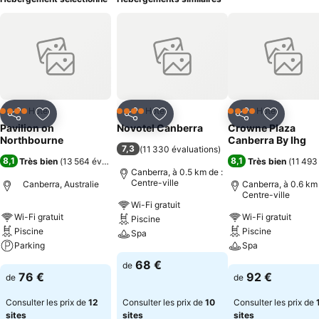
Hôtel
Hôtel
Hôtel
4 Étoiles
4 Étoiles
4 Étoiles
Partager
Ajouter à mes favoris
Partager
Ajouter à mes favoris
Partager
Ajouter à
Pavilion on
Novotel Canberra
Crowne Plaza
Northbourne
Canberra By Ihg
7,3
(
11 330 évaluations
)
8,1
8,1
Très bien
(
13 564 évaluations
)
Très bien
(
11 493
Canberra, à 0.5 km de :
Centre-ville
Canberra, Australie
Canberra, à 0.6 km 
Centre-ville
Wi-Fi gratuit
Wi-Fi gratuit
Wi-Fi gratuit
Piscine
Piscine
Piscine
Spa
Parking
Spa
Consulter les prix
68 €
de
Consulter les prix
Consulter les pri
76 €
92 €
de
de
Consulter les prix de
12
Consulter les prix de
10
Consulter les prix de
sites
sites
sites