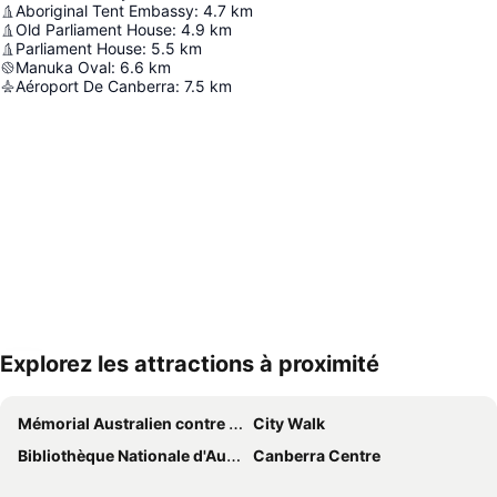
Aboriginal Tent Embassy
:
4.7
km
Old Parliament House
:
4.9
km
Parliament House
:
5.5
km
Manuka Oval
:
6.6
km
Aéroport De Canberra
:
7.5
km
Explorez les attractions à proximité
Agrandir la carte
Mémorial Australien contre les guerres
City Walk
Bibliothèque Nationale d'Australie
Canberra Centre