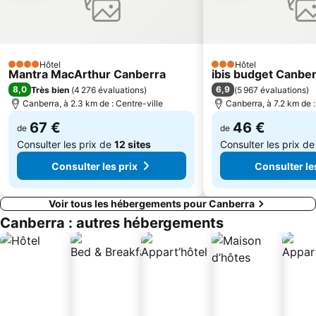
Hôtel
Hôtel
4 Étoiles
3 Étoiles
Mantra MacArthur Canberra
ibis budget Canbe
8,0
6,9
Très bien
(
4 276 évaluations
)
(
5 967 évaluations
)
Canberra, à 2.3 km de : Centre-ville
Canberra, à 7.2 km de :
67 €
46 €
de
de
Consulter les prix de
12 sites
Consulter les prix d
Consulter les prix
Consulter le
Voir tous les hébergements pour Canberra
Canberra : autres hébergements