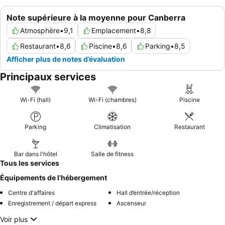
Note supérieure à la moyenne pour Canberra
Atmosphère
•
9,1
Emplacement
•
8,8
Restaurant
•
8,6
Piscine
•
8,6
Parking
•
8,5
Afficher plus de notes d’évaluation
Principaux services
Wi-Fi (hall)
Wi-Fi (chambres)
Piscine
Parking
Climatisation
Restaurant
Bar dans l'hôtel
Salle de fitness
Tous les services
Équipements de l’hébergement
Centre d'affaires
Hall d’entrée/réception
Enregistrement / départ express
Ascenseur
Voir plus