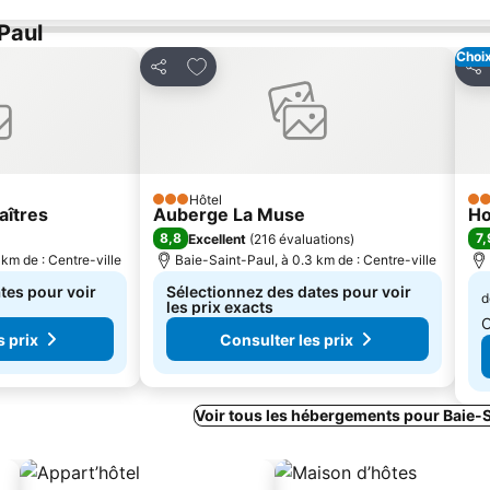
-Paul
Choix
avoris
Ajouter à mes favoris
Partager
Par
Hôtel
3 Étoiles
3 É
aîtres
Auberge La Muse
Ho
8,8
7,
Excellent
(
216 évaluations
)
km de : Centre-ville
Baie-Saint-Paul, à 0.3 km de : Centre-ville
tes pour voir
Sélectionnez des dates pour voir
d
les prix exacts
C
s prix
Consulter les prix
Voir tous les hébergements pour Baie-