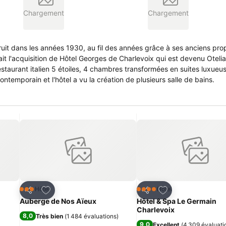
Chargement
Chargement
uit dans les années 1930, au fil des années grâce à ses anciens prop
staurant italien 5 étoiles, 4 chambres transformées en suites luxueus
 contemporain et l'hôtel a vu la création de plusieurs salle de bains.
is
Ajouter à mes favoris
Ajouter à mes fav
Hôtel
Hôtel
3 Étoiles
4 Étoiles
Partager
Partager
Auberge de Nos Aïeux
Hôtel & Spa Le Germain
Charlevoix
8,0
Très bien
(
1 484 évaluations
)
9,0
Excellent
(
4 309 évaluati