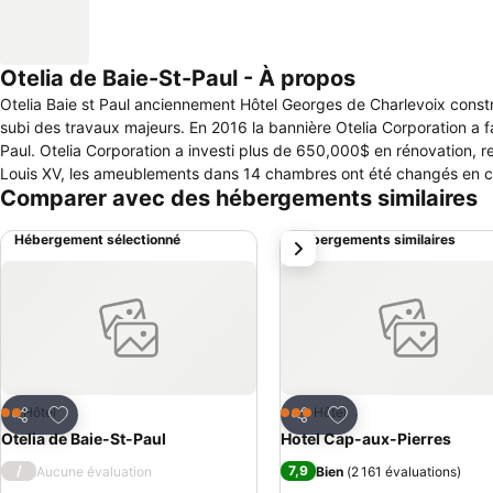
Otelia de Baie-St-Paul - À propos
Otelia Baie st Paul anciennement Hôtel Georges de Charlevoix constr
subi des travaux majeurs. En 2016 la bannière Otelia Corporation a fait l'acquisition de Hôtel Georges de Charlevoix qui est devenu Otelia Baie St.
Paul. Otelia Corporation a investi plus de 650,000$ en rénovation, re
Louis XV, les ameublements dans 14 chambres ont été changés en
Comparer avec des hébergements similaires
Hébergement sélectionné
Hébergements similaires
suivant
Ajouter à mes favoris
Ajouter à mes favor
Hôtel
Hôtel
2 Étoiles
3 Étoiles
Partager
Partager
Otelia de Baie-St-Paul
Hotel Cap-aux-Pierres
/
7,9
Aucune évaluation
Bien
(
2 161 évaluations
)