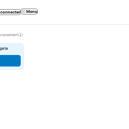
Menu
 connecter
 classement
 prix