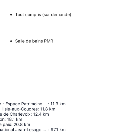
Tout compris (sur demande)
Salle de bains PMR
Les Traverseux - Espace Patrimoine Canot à Glace / Musee Les Voitures D'eau
:
11.3
km
 l'Isle-aux-Coudres
:
11.8
km
e de Charlevoix
:
12.4
km
ion
:
18.1
km
e paix
:
20.8
km
Aéroport International Jean-Lesage De Québec
:
97.1
km