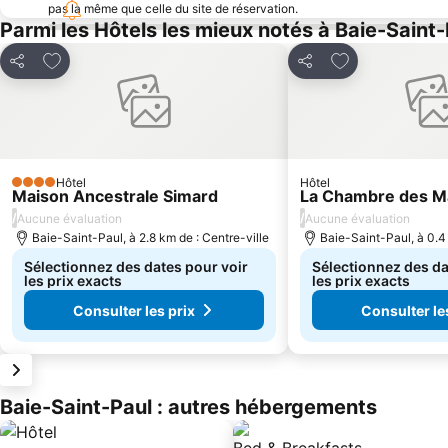
pas la même que celle du site de réservation.
Parmi les Hôtels les mieux notés à Baie-Saint
Ajouter à mes favoris
Ajouter à mes f
Partager
Partager
Hôtel
Hôtel
4 Étoiles
Maison Ancestrale Simard
La Chambre des M
/
/
Aucune évaluation
Aucune évaluation
Baie-Saint-Paul, à 2.8 km de : Centre-ville
Baie-Saint-Paul, à 0.4 
Sélectionnez des dates pour voir
Sélectionnez des da
les prix exacts
les prix exacts
Consulter les prix
Consulter le
Baie-Saint-Paul : autres hébergements