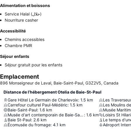
Alimentation et boissons
Service Halal (حلال)
Nourriture casher
Accessibilité
Chemins accessibles
Chambre PMR
Séjour enfants
Séjour gratuit pour les enfants
Emplacement
896 Monseigneur de Laval, Baie-Saint-Paul, G3Z2V5, Canada
Distance de l’hébergement Otelia de Baie-St-Paul
Gare Hôtel Le Germain de Charlevoix
:
1.5
km
Carrefour culturel Paul-Médéric
:
1.5
km
Les Moulins de
Baie-Saint-Paul
:
1.6
km
Musée Maritim
Musée d'art contemporain de Baie-Saint-Paul
:
1.6
km
Loisirs St Hilar
Baie St-Paul
:
2.6
km
Le temps d'un
Écomusée du fromage
:
4.1
km