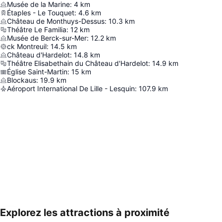
Musée de la Marine
:
4
km
Étaples - Le Touquet
:
4.6
km
Château de Monthuys-Dessus
:
10.3
km
Théâtre Le Familia
:
12
km
Musée de Berck-sur-Mer
:
12.2
km
ck Montreuil
:
14.5
km
Château d'Hardelot
:
14.8
km
Théâtre Elisabethain du Château d'Hardelot
:
14.9
km
Église Saint-Martin
:
15
km
Blockaus
:
19.9
km
Aéroport International De Lille - Lesquin
:
107.9
km
Explorez les attractions à proximité
Agrandir la carte