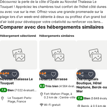
Découvrez la perle de la côte d'Opale au Novotel Thalassa Le
Touquet ! Appréciez les chambres tout confort de l'hôtel côté dunes
ou avec vue sur la mer. Offrez-vous une grande promenade sur la
plage lors d'un week-end détente à deux ou profitez d'un grand bol
d'air iodé pour développer votre créativité ou renforcer vos liens
Comparer avec des hébergements similaires
d'équipe à l'occasion d'un événement d'entreprise. Char à voile,
paddle, kitesurf, tennis ou parcours de golf, les sportifs seront
Hébergement sélectionné
Hébergements similaires
également comblés !
Hôtel
Hôtel
Hôtel
4 Étoiles
3 Étoiles
2 Étoiles
Partager
Ajouter à mes favoris
Partager
Ajouter à mes favoris
Partager
Ajouter à
Novotel Thalassa Le
Hotel La Terrasse
The Originals
Touquet
Boutique, Hôtel
8,0
Très bien
(
4 564 évaluations
)
Neptune, Berck-su
7,8
Bien
(
7 022 évaluations
)
Mer
Fort-Mahon-Plage, à
0.3 km de : Centre-ville
Le Touquet-Paris-
7,8
Bien
(
5 848 éval
Plage, France
Wi-Fi gratuit
Berck, à 0.5 km de 