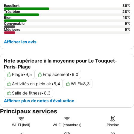
demander une chambre éloignée de l'agitation générale de
Excellent
36
%
l'hôtel.
Très bien
28
%
Bien
18
%
Convenable
9
%
Médiocre
9
%
Afficher les avis
Note supérieure à la moyenne pour Le Touquet-
Paris-Plage
Plage
•
9,5
Emplacement
•
9,0
Activités en plein air
•
8,4
Wi-Fi
•
8,3
Salle de fitness
•
8,3
Afficher plus de notes d’évaluation
Principaux services
Wi-Fi (hall)
Wi-Fi (chambres)
Piscine