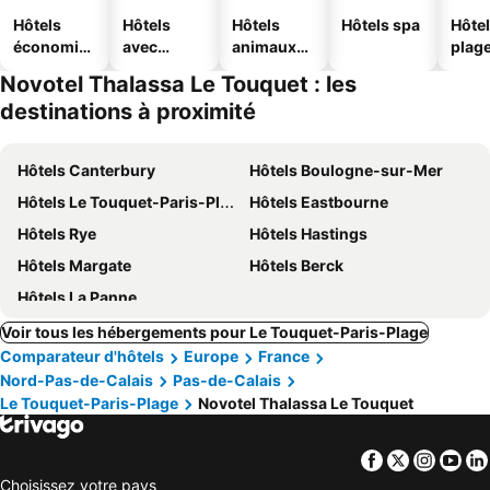
Hôtels
Hôtels
Hôtels
Hôtels spa
Hôtel
économiq
avec
animaux
plag
ues
piscine
acceptés
Novotel Thalassa Le Touquet : les
destinations à proximité
Hôtels Canterbury
Hôtels Boulogne-sur-Mer
Hôtels Le Touquet-Paris-Plage
Hôtels Eastbourne
Hôtels Rye
Hôtels Hastings
Hôtels Margate
Hôtels Berck
Hôtels La Panne
Voir tous les hébergements pour Le Touquet-Paris-Plage
Comparateur d'hôtels
Europe
France
Nord-Pas-de-Calais
Pas-de-Calais
Le Touquet-Paris-Plage
Novotel Thalassa Le Touquet
Facebook
Twitter
Insta
Yo
Choisissez votre pays