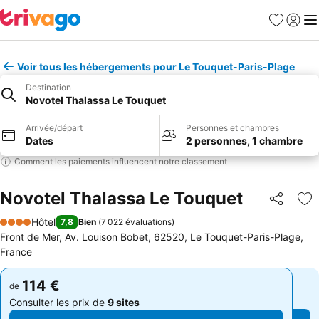
Favoris
Se con
Me
Voir tous les hébergements pour Le Touquet-Paris-Plage
Destination
Novotel Thalassa Le Touquet
Arrivée/départ
Personnes et chambres
Dates
2 personnes, 1 chambre
Comment les paiements influencent notre classement
Novotel Thalassa Le Touquet
Partager
Aj
Hôtel
7,8
Bien
(
7 022 évaluations
)
4 Étoiles
Front de Mer, Av. Louison Bobet, 62520, Le Touquet-Paris-Plage,
France
114 €
114 €
de
de
Consulter les prix de
9 sites
Consulter les prix de
9 sites