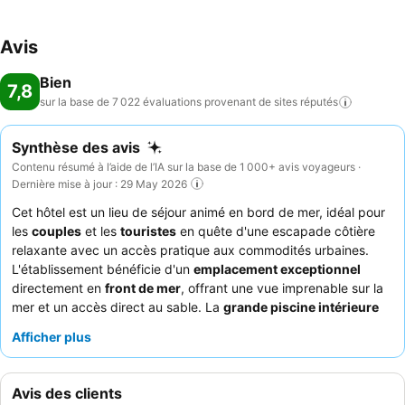
Avis
Bien
7,8
sur la base de 7 022 évaluations provenant de sites
réputés
Synthèse des avis
Contenu résumé à l’aide de l’IA sur la base de 1 000+ avis voyageurs ·
Dernière mise à jour : 29 May 2026
Cet hôtel est un lieu de séjour animé en bord de mer, idéal pour
les
couples
et les
touristes
en quête d'une escapade côtière
relaxante avec un accès pratique aux commodités urbaines.
L'établissement bénéficie d'un
emplacement exceptionnel
directement en
front de mer
, offrant une vue imprenable sur la
mer et un accès direct au sable. La
grande piscine intérieure
d'eau de mer
est un atout majeur qui attire de nombreux clients.
Afficher plus
Les clients soulignent constamment le professionnalisme, la
gentillesse et l'efficacité du
personnel et du service
, le
buffet
du petit-déjeuner
étant fréquemment salué pour son vaste
Avis des clients
choix et sa qualité. Pour un séjour plus calme, pensez à