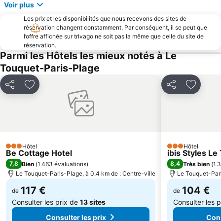
Voir plus
Aqualud
Chez Mimi
Les prix et les disponibilités que nous recevons des sites de
La Route du Poisson
La Marie Galante
réservation changent constamment. Par conséquent, il se peut que
l’offre affichée sur trivago ne soit pas la même que celle du site de
Saint Martin
Mini Golf du Touquet
réservation.
La Rue de Lille
Maison du Marbre et de la Géologie
Parmi les Hôtels les mieux notés à Le
Touquet-Paris-Plage
Hôtel de Ville
Le Calvaire des Marins
Cathédrale de Notre-Dame
Herbarium
Partager
Ajouter à mes favoris
Partager
Ajouter 
Saint-Saulve Abbey Church
Le Parc de la Falaise
Château-Musée
Le Marché de la Place Dalton
Hôtel
Hôtel
3 Étoiles
3 Étoiles
Be Cottage Hotel
ibis Styles L
7,8
8,4
Bien
(
1 463 évaluations
)
Très bien
(
1 
Le Touquet-Paris-Plage, à 0.4 km de : Centre-ville
Le Touquet-Pari
117 €
104 €
de
de
Consulter les prix de
13 sites
Consulter les 
Consulter les prix
Cons