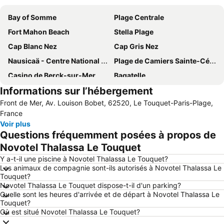
Bay of Somme
Plage Centrale
Fort Mahon Beach
Stella Plage
Cap Blanc Nez
Cap Gris Nez
Nausicaä - Centre National De La Mer
Plage de Camiers Sainte-Cécile
Casino de Berck-sur-Mer
Bagatelle
Informations sur l’hébergement
Touquet-Paris-Plage
Plage de Hardelot
Front de Mer, Av. Louison Bobet, 62520, Le Touquet-Paris-Plage,
Rencontres Internationales de Cerfs-volants
Enduropale Quaduro
France
Dennlys Parc
La plage
Voir plus
Questions fréquemment posées à propos de
Port de Boulogne-Sur-Mer
Plage de Le Portel
Novotel Thalassa Le Touquet
Pointe du Hourdel
Parc du Marquenterre
Y a-t-il une piscine à Novotel Thalassa Le Touquet?
Aquaclub de Belle-Dune
d'Onival
Les animaux de compagnie sont-ils autorisés à Novotel Thalassa Le
Touquet?
Tunnel sous la Manche Eurotunnel
Aéroport Le Touquet-Elizabeth II
Novotel Thalassa Le Touquet dispose-t-il d'un parking?
Chez Mado
AGORA
Quelle sont les heures d'arrivée et de départ à Novotel Thalassa Le
Touquet?
Aérodrome d'Abbeville
Golf d'Hardelot
Où est situé Novotel Thalassa Le Touquet?
Cité Europe
Saint Joseph Village