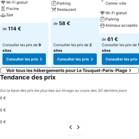
Wi-Fi gratuit
Parking
Centre-ville
Piscine
Restaurant
Wi-Fi gratuit
Spa
Parking
Consulter les prix
58 €
de
Animaux acceptés
Consulter les prix
114 €
de
Consulter les pri
61 €
de
Consulter les prix de
9
Consulter les prix de
2
Consulter les prix de
sites
sites
sites
Consulter les prix
Consulter les prix
Consulter les prix
Voir tous les hébergements pour Le Touquet-Paris-Plage
Tendance des prix
Sur la base des prix les plus bas sur trivago au cours des 30 derniers jours
0 €
0 €
0 €